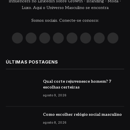
influencers no LinkedIn sobre Growth - Branding - Moda -
Luxo. Aqui o Universo Masculino se encontra
Somos sociais. Conecte-se conosco:
X
Instagram
Pinterest
YouTube
LinkedIn
WhatsApp
Reddit
TikTok
(Twitter)
ÚLTIMAS POSTAGENS
Qual corte rejuvenesce homem? 7
escolhas certeiras
agosto 9, 2026
Como escolher relógio social masculino
agosto 8, 2026