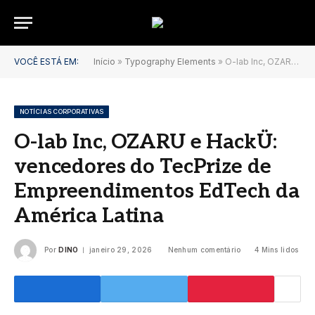
VOCÊ ESTÁ EM:
Início
»
Typography Elements
»
O-lab Inc, OZARU e HackÜ: vencedores do TecPrize de Empreendimentos EdTech da América Latina
NOTÍCIAS CORPORATIVAS
O-lab Inc, OZARU e HackÜ:
vencedores do TecPrize de
Empreendimentos EdTech da
América Latina
Por
DINO
janeiro 29, 2026
Nenhum comentário
4 Mins lidos