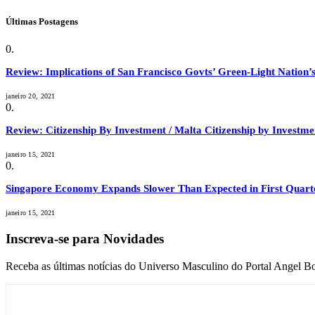
Últimas Postagens
Review: Implications of San Francisco Govts’ Green-Light Nation’s
janeiro 20, 2021
Review: Citizenship By Investment / Malta Citizenship by Invest
janeiro 15, 2021
Singapore Economy Expands Slower Than Expected in First Quart
janeiro 15, 2021
Inscreva-se para Novidades
Receba as últimas notícias do Universo Masculino do Portal Angel Bo