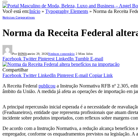
Você está em:
Início
»
Typography Elements
»
Norma da Receita Feder
Notícias Corporativas
Norma da Receita Federal alter
Por
DINO
janeiro 29, 2026
Nenhum comentário
2 Mins lidos
Facebook
Twitter
Pinterest
LinkedIn
Tumblr
E-mail
Compartilhar
Facebook
Twitter
LinkedIn
Pinterest
E-mail
Copiar Link
A Receita Federal
publicou
a Instrução Normativa RFB nº 2.305, edi
âmbito da União. A medida já afeta as operações de importação em ja
A principal repercussão inicial esperada é a necessidade de reavalia
(Feaduaneiros), entidade que representa profissionais que atuam diret
incidente sobre produtos importados, com reflexos sobre margens com
De acordo com a Instrução Normativa, a redução alcança benefícios r
empregador, conforme os enquadramentos previstos na legislação. A a