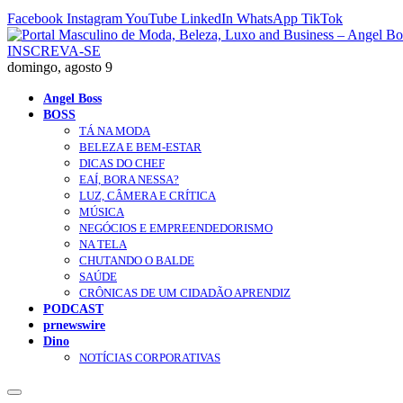
Facebook
Instagram
YouTube
LinkedIn
WhatsApp
TikTok
INSCREVA-SE
domingo, agosto 9
Angel Boss
BOSS
TÁ NA MODA
BELEZA E BEM-ESTAR
DICAS DO CHEF
EAÍ, BORA NESSA?
LUZ, CÂMERA E CRÍTICA
MÚSICA
NEGÓCIOS E EMPREENDEDORISMO
NA TELA
CHUTANDO O BALDE
SAÚDE
CRÔNICAS DE UM CIDADÃO APRENDIZ
PODCAST
prnewswire
Dino
NOTÍCIAS CORPORATIVAS