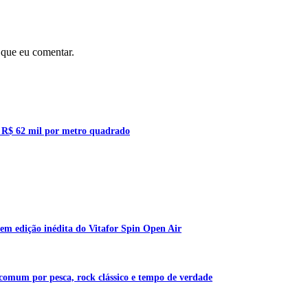
 que eu comentar.
a R$ 62 mil por metro quadrado
em edição inédita do Vitafor Spin Open Air
 comum por pesca, rock clássico e tempo de verdade