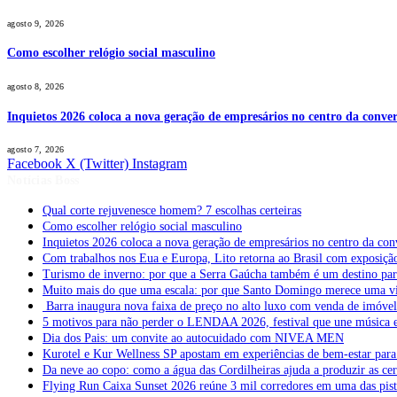
agosto 9, 2026
Como escolher relógio social masculino
agosto 8, 2026
Inquietos 2026 coloca a nova geração de empresários no centro da conver
agosto 7, 2026
Facebook
X (Twitter)
Instagram
Notícias Boss
Qual corte rejuvenesce homem? 7 escolhas certeiras
Como escolher relógio social masculino
Inquietos 2026 coloca a nova geração de empresários no centro da con
Com trabalhos nos Eua e Europa, Lito retorna ao Brasil com exposição 
Turismo de inverno: por que a Serra Gaúcha também é um destino pa
Muito mais do que uma escala: por que Santo Domingo merece uma v
Barra inaugura nova faixa de preço no alto luxo com venda de imóve
5 motivos para não perder o LENDAA 2026, festival que une música e
Dia dos Pais: um convite ao autocuidado com NIVEA MEN
Kurotel e Kur Wellness SP apostam em experiências de bem-estar para 
Da neve ao copo: como a água das Cordilheiras ajuda a produzir as cer
Flying Run Caixa Sunset 2026 reúne 3 mil corredores em uma das pista