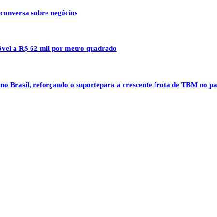
 conversa sobre negócios
óvel a R$ 62 mil por metro quadrado
 no Brasil, reforçando o suportepara a crescente frota de TBM no pa