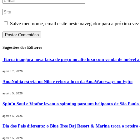
Salve meu nome, email e site neste navegador para a próxima vez
Sugestões dos Editores
Barra inaugura nova faixa de preço no alto luxo com venda de imóvel 
agosto 7, 2026
AmaNubia estreia no Nilo e reforça luxo da AmaWaterways no Egito
agosto 5, 2026
Spin’n Soul e Vitafor levam o spinning para um heliponto de São Paulo 
agosto 5, 2026
Dia dos Pais diferente: o Blue Tree Daj Resort & Marina troca o roteiro
agosto 5, 2026