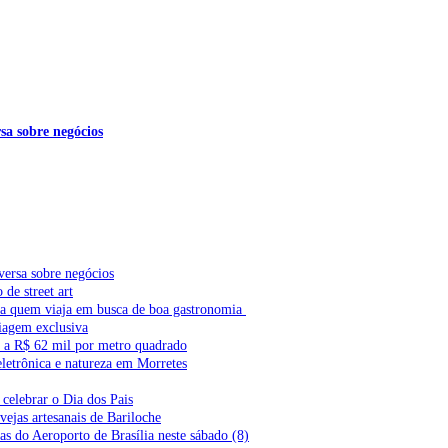
sa sobre negócios
versa sobre negócios
de street art
ra quem viaja em busca de boa gastronomia
iagem exclusiva
l a R$ 62 mil por metro quadrado
letrônica e natureza em Morretes
celebrar o Dia dos Pais
vejas artesanais de Bariloche
s do Aeroporto de Brasília neste sábado (8)