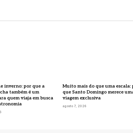
e inverno: por que a
Muito mais do que uma escala: 
úcha também é um
que Santo Domingo merece um
ara quem viaja em busca
viagem exclusiva
astronomia
agosto 7, 2026
6