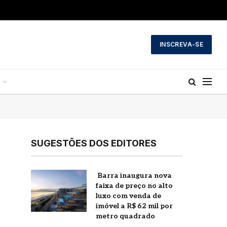
INSCREVA-SE
SUGESTÕES DOS EDITORES
a
AmaNubia estreia no
o
Nilo e reforça luxo da
AmaWaterways no
r
Egito
agosto 5, 2026