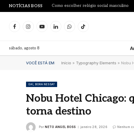
Como escolher relógio social masculino
NOTÍCIAS BOSS
Facebook
Instagram
YouTube
LinkedIn
WhatsApp
TikTok
sábado, agosto 8
A
VOCÊ ESTÁ EM:
Início
»
Typography Elements
»
Nobu H
EAÍ, BORA NESSA?
Nobu Hotel Chicago: 
Dia d
torna destino
Blue
Mari
comu
Por
NETO ANGEL BOSS
janeiro 28, 2026
Nenhum co
clás
verd