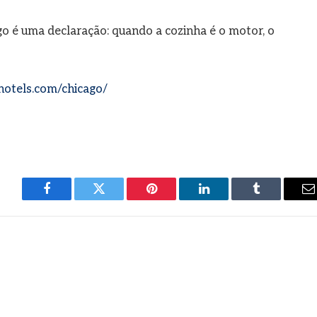
o é uma declaração: quando a cozinha é o motor, o
tels.com/chicago/
Facebook
Twitter
Pinterest
LinkedIn
Tumblr
E
m