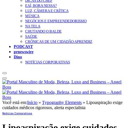
DICAS DO CHEF
EAÍ, BORA NESSA?
LUZ, CÂMERA E CRÍTICA
MÚSICA
NEGÓCIOS E EMPREENDEDORISMO
NA TELA
CHUTANDO O BALDE
SAÚDE
CRÔNICAS DE UM CIDADÃO APRENDIZ
PODCAST
prnewswire
Dino
NOTÍCIAS CORPORATIVAS
Você está em:
Início
»
Typography Elements
»
Lipoaspiração exige
cuidados médicos rigorosos, alerta especialista
Notícias Corporativas
Lipoaspiração exige cuidados