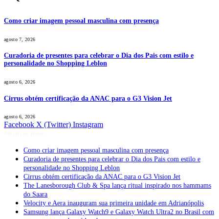
Como criar imagem pessoal masculina com presença
agosto 7, 2026
Curadoria de presentes para celebrar o Dia dos Pais com estilo e
personalidade no Shopping Leblon
agosto 6, 2026
Cirrus obtém certificação da ANAC para o G3 Vision Jet
agosto 6, 2026
Facebook
X (Twitter)
Instagram
Notícias Boss
Como criar imagem pessoal masculina com presença
Curadoria de presentes para celebrar o Dia dos Pais com estilo e
personalidade no Shopping Leblon
Cirrus obtém certificação da ANAC para o G3 Vision Jet
The Lanesborough Club & Spa lança ritual inspirado nos hammams
do Saara
Velocity e Aera inauguram sua primeira unidade em Adrianópolis
Samsung lança Galaxy Watch9 e Galaxy Watch Ultra2 no Brasil com