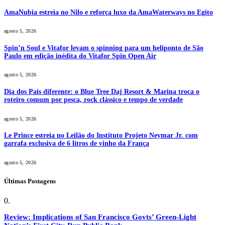
AmaNubia estreia no Nilo e reforça luxo da AmaWaterways no Egito
agosto 5, 2026
Spin’n Soul e Vitafor levam o spinning para um heliponto de São
Paulo em edição inédita do Vitafor Spin Open Air
agosto 5, 2026
Dia dos Pais diferente: o Blue Tree Daj Resort & Marina troca o
roteiro comum por pesca, rock clássico e tempo de verdade
agosto 5, 2026
Le Prince estreia no Leilão do Instituto Projeto Neymar Jr. com
garrafa exclusiva de 6 litros de vinho da França
agosto 5, 2026
Últimas Postagens
Review: Implications of San Francisco Govts’ Green-Light