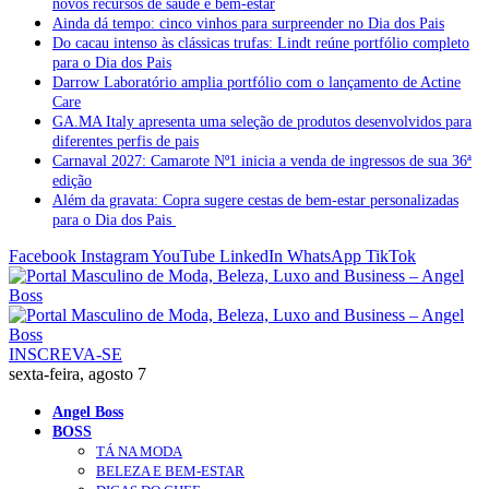
novos recursos de saúde e bem-estar
Ainda dá tempo: cinco vinhos para surpreender no Dia dos Pais
Do cacau intenso às clássicas trufas: Lindt reúne portfólio completo
para o Dia dos Pais
Darrow Laboratório amplia portfólio com o lançamento de Actine
Care
GA.MA Italy apresenta uma seleção de produtos desenvolvidos para
diferentes perfis de pais
Carnaval 2027: Camarote Nº1 inicia a venda de ingressos de sua 36ª
edição
Além da gravata: Copra sugere cestas de bem-estar personalizadas
para o Dia dos Pais
Facebook
Instagram
YouTube
LinkedIn
WhatsApp
TikTok
INSCREVA-SE
sexta-feira, agosto 7
Angel Boss
BOSS
TÁ NA MODA
BELEZA E BEM-ESTAR