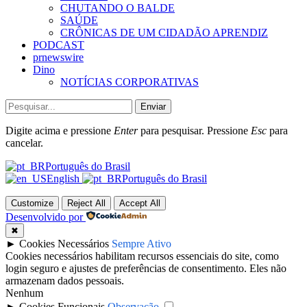
CHUTANDO O BALDE
SAÚDE
CRÔNICAS DE UM CIDADÃO APRENDIZ
PODCAST
prnewswire
Dino
NOTÍCIAS CORPORATIVAS
Enviar
Digite acima e pressione
Enter
para pesquisar. Pressione
Esc
para
cancelar.
Português do Brasil
English
Português do Brasil
Customize
Reject All
Accept All
Desenvolvido por
✖
►
Cookies Necessários
Sempre Ativo
Cookies necessários habilitam recursos essenciais do site, como
login seguro e ajustes de preferências de consentimento. Eles não
armazenam dados pessoais.
Nenhum
►
Cookies Funcionais
Observação