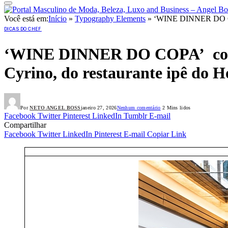
Você está em:
Início
»
Typography Elements
»
‘WINE DINNER DO COPA’
DICAS DO CHEF
‘WINE DINNER DO COPA’ conta 
Cyrino, do restaurante ipê do H
Por
NETO ANGEL BOSS
janeiro 27, 2026
Nenhum comentário
2 Mins lidos
Facebook
Twitter
Pinterest
LinkedIn
Tumblr
E-mail
Compartilhar
Facebook
Twitter
LinkedIn
Pinterest
E-mail
Copiar Link