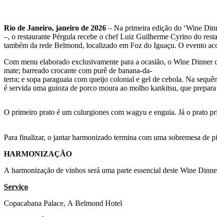
Rio de Janeiro, janeiro de 2026
– Na primeira edição do ‘Wine Dinn
–, o restaurante Pérgula recebe o chef Luiz Guilherme Cyrino do resta
também da rede Belmond, localizado em Foz do Iguaçu. O evento acont
Com menu elaborado exclusivamente para a ocasião, o Wine Dinner cont
mate; barreado crocante com purê de banana-da-
terra; e sopa paraguaia com queijo colonial e gel de cebola. Na sequ
é servida uma guioza de porco moura ao molho kankitsu, que prepara 
O primeiro prato é um culurgiones com wagyu e enguia. Já o prato p
Para finalizar, o jantar harmonizado termina com uma sobremesa de pis
HARMONIZAÇÃO
A harmonização de vinhos será uma parte essencial deste Wine Dinne
Serviço
Copacabana Palace, A Belmond Hotel