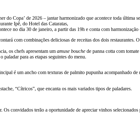
er do Copa’ de 2026 – jantar harmonizado que acontece toda última se
urante Ipê, do Hotel das Cataratas,
ece no dia 30 de janeiro, a partir das 19h e conta com harmonização 
ará com combinações deliciosas de receitas dos dois restaurantes. O jan
ência, os chefs apresentam um
amuse bouche
de panna cotta com tomate 
o paladar para as etapas seguintes do menu.
rincipal é um ancho com texturas de palmito pupunha acompanhado de 
tache, “Cítricos”, que encanta os mais variados tipos de paladares.
r. Os convidados terão a oportunidade de apreciar vinhos selecionado