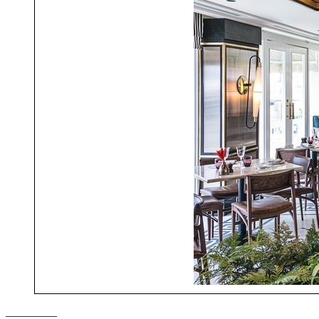
_________