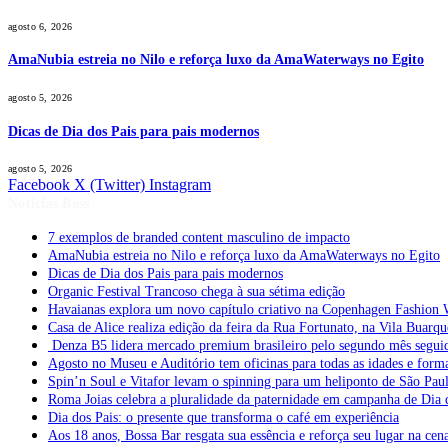
agosto 6, 2026
AmaNubia estreia no Nilo e reforça luxo da AmaWaterways no Egito
agosto 5, 2026
Dicas de Dia dos Pais para pais modernos
agosto 5, 2026
Facebook
X (Twitter)
Instagram
Notícias Boss
7 exemplos de branded content masculino de impacto
AmaNubia estreia no Nilo e reforça luxo da AmaWaterways no Egito
Dicas de Dia dos Pais para pais modernos
Organic Festival Trancoso chega à sua sétima edição
Havaianas explora um novo capítulo criativo na Copenhagen Fashion 
Casa de Alice realiza edição da feira da Rua Fortunato, na Vila Buarqu
Denza B5 lidera mercado premium brasileiro pelo segundo mês segui
Agosto no Museu e Auditório tem oficinas para todas as idades e form
Spin’n Soul e Vitafor levam o spinning para um heliponto de São Pau
Roma Joias celebra a pluralidade da paternidade em campanha de Dia 
Dia dos Pais: o presente que transforma o café em experiência
Aos 18 anos, Bossa Bar resgata sua essência e reforça seu lugar na cen