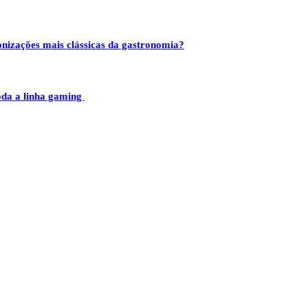
izações mais clássicas da gastronomia?
da a linha gaming