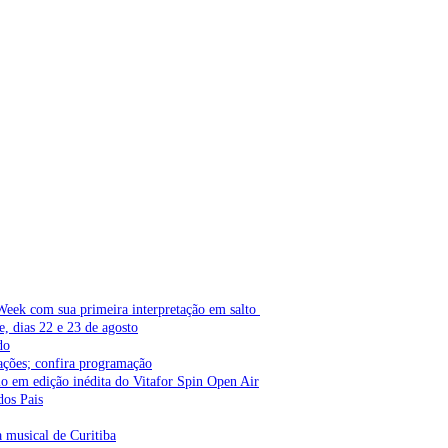
Week com sua primeira interpretação em salto
e, dias 22 e 23 de agosto
do
ações; confira programação
lo em edição inédita do Vitafor Spin Open Air
dos Pais
a musical de Curitiba