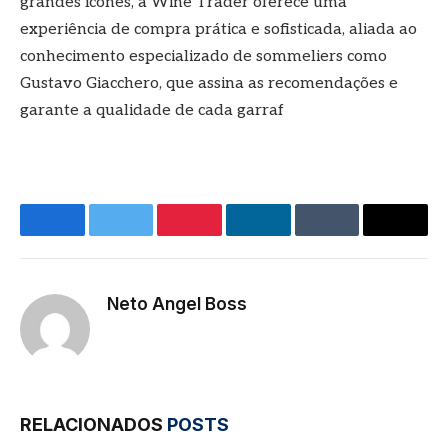
grandes ícones, a Wine Trader oferece uma
experiência de compra prática e sofisticada, aliada ao
conhecimento especializado de sommeliers como
Gustavo Giacchero, que assina as recomendações e
garante a qualidade de cada garraf
Facebook
Twitter
Pinterest
LinkedIn
Tumblr
E-
mail
Neto Angel Boss
Site
RELACIONADOS
POSTS