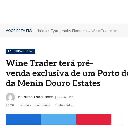
VOCÊ ESTÁ EM:
Início
»
Typography Elements
»
Wine Trader terá pré-venda exclusiva de um Porto de 80 anos da Menin Douro Estates
EAÍ, BORA NESSA?
Wine Trader terá pré-
venda exclusiva de um Porto d
da Menin Douro Estates
Por
NETO ANGEL BOSS
janeiro 27,
2026
Nenhum comentário
3 Mins lidos