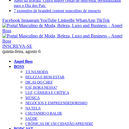
Além da gravata: Copra sugere cestas de bem-estar personalizadas
para o Dia dos Pais
7 exemplos de branded content masculino de impacto
Facebook
Instagram
YouTube
LinkedIn
WhatsApp
TikTok
INSCREVA-SE
quinta-feira, agosto 6
Angel Boss
BOSS
TÁ NA MODA
BELEZA E BEM-ESTAR
DICAS DO CHEF
EAÍ, BORA NESSA?
LUZ, CÂMERA E CRÍTICA
MÚSICA
NEGÓCIOS E EMPREENDEDORISMO
NA TELA
CHUTANDO O BALDE
SAÚDE
CRÔNICAS DE UM CIDADÃO APRENDIZ
PODCAST