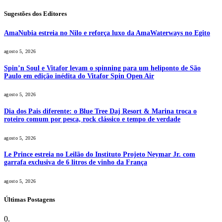
Sugestões dos Editores
AmaNubia estreia no Nilo e reforça luxo da AmaWaterways no Egito
agosto 5, 2026
Spin’n Soul e Vitafor levam o spinning para um heliponto de São
Paulo em edição inédita do Vitafor Spin Open Air
agosto 5, 2026
Dia dos Pais diferente: o Blue Tree Daj Resort & Marina troca o
roteiro comum por pesca, rock clássico e tempo de verdade
agosto 5, 2026
Le Prince estreia no Leilão do Instituto Projeto Neymar Jr. com
garrafa exclusiva de 6 litros de vinho da França
agosto 5, 2026
Últimas Postagens