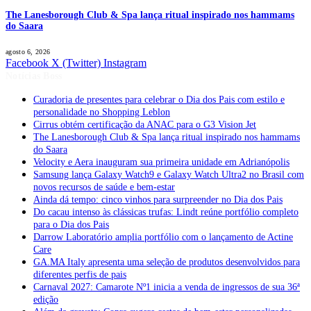
The Lanesborough Club & Spa lança ritual inspirado nos hammams
do Saara
agosto 6, 2026
Facebook
X (Twitter)
Instagram
Notícias Boss
Curadoria de presentes para celebrar o Dia dos Pais com estilo e
personalidade no Shopping Leblon
Cirrus obtém certificação da ANAC para o G3 Vision Jet
The Lanesborough Club & Spa lança ritual inspirado nos hammams
do Saara
Velocity e Aera inauguram sua primeira unidade em Adrianópolis
Samsung lança Galaxy Watch9 e Galaxy Watch Ultra2 no Brasil com
novos recursos de saúde e bem-estar
Ainda dá tempo: cinco vinhos para surpreender no Dia dos Pais
Do cacau intenso às clássicas trufas: Lindt reúne portfólio completo
para o Dia dos Pais
Darrow Laboratório amplia portfólio com o lançamento de Actine
Care
GA.MA Italy apresenta uma seleção de produtos desenvolvidos para
diferentes perfis de pais
Carnaval 2027: Camarote Nº1 inicia a venda de ingressos de sua 36ª
edição