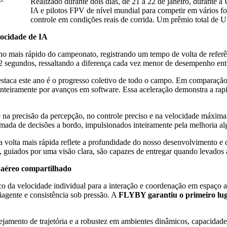
Realizado durante dois dias, de 21 a 22 de janeiro, durant
IA e pilotos FPV de nível mundial para competir em vários fo
controle em condições reais de corrida. Um prêmio total de 
locidade de IA
o mais rápido do campeonato, registrando um tempo de volta de referê
egundos, ressaltando a diferença cada vez menor de desempenho entr
staca este ano é o progresso coletivo de todo o campo. Em comparação
e inteiramente por avanços em software. Essa aceleração demonstra a
a precisão da percepção, no controle preciso e na velocidade máxima e
mada de decisões a bordo, impulsionados inteiramente pela melhoria al
 volta mais rápida reflete a profundidade do nosso desenvolvimento e 
 guiados por uma visão clara, são capazes de entregar quando levados a
 aéreo compartilhado
 da velocidade individual para a interação e coordenação em espaço 
iagente e consistência sob pressão. A
FLYBY garantiu o primeiro lug
nejamento de trajetória e a robustez em ambientes dinâmicos, capacida