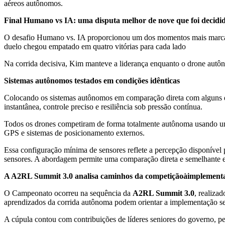
aéreos autônomos.
Final Humano vs IA: uma disputa melhor de nove que foi decidi
O desafio Humano vs. IA proporcionou um dos momentos mais marca
duelo chegou empatado em quatro vitórias para cada lado
Na corrida decisiva, Kim manteve a liderança enquanto o drone autôn
Sistemas autônomos testados em condições idênticas
Colocando os sistemas autônomos em comparação direta com alguns 
instantânea, controle preciso e resiliência sob pressão contínua.
Todos os drones competiram de forma totalmente autônoma usando um
GPS e sistemas de posicionamento externos.
Essa configuração mínima de sensores reflete a percepção disponíve
sensores. A abordagem permite uma comparação direta e semelhante en
A A2RL Summit 3.0 analisa caminhos da competiçãoàimplement
O Campeonato ocorreu na sequência da
A2RL Summit 3.0
, realiza
aprendizados da corrida autônoma podem orientar a implementação se
A cúpula contou com contribuições de líderes seniores do governo, pe