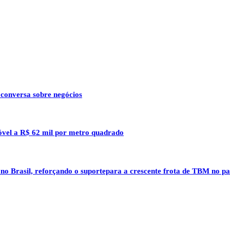
 conversa sobre negócios
óvel a R$ 62 mil por metro quadrado
 no Brasil, reforçando o suportepara a crescente frota de TBM no pa