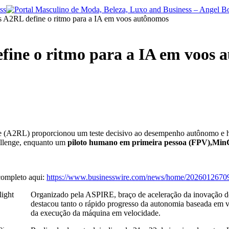
 A2RL define o ritmo para a IA em voos autônomos
ine o ritmo para a IA em voos 
(A2RL) proporcionou um teste decisivo ao desempenho autônomo e
allenge, enquanto um
piloto humano em primeira pessoa (FPV),
Min
completo aqui:
https://www.businesswire.com/news/home/20260126709
Organizado pela ASPIRE, braço de aceleração da inovação 
destacou tanto o rápido progresso da autonomia baseada em v
da execução da máquina em velocidade.
o: