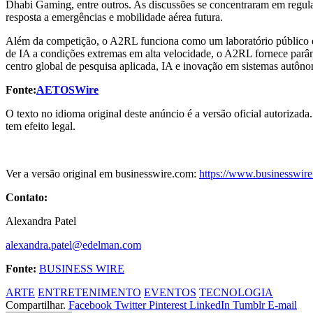
Dhabi Gaming, entre outros. As discussões se concentraram em regulam
resposta a emergências e mobilidade aérea futura.
Além da competição, o A2RL funciona como um laboratório público de
de IA a condições extremas em alta velocidade, o A2RL fornece parâm
centro global de pesquisa aplicada, IA e inovação em sistemas autôn
Fonte:
AETOSWire
O texto no idioma original deste anúncio é a versão oficial autorizada
tem efeito legal.
Ver a versão original em businesswire.com:
https://www.businesswi
Contato:
Alexandra Patel
alexandra.patel@edelman.com
Fonte:
BUSINESS WIRE
ARTE
ENTRETENIMENTO
EVENTOS
TECNOLOGIA
Compartilhar.
Facebook
Twitter
Pinterest
LinkedIn
Tumblr
E-mail