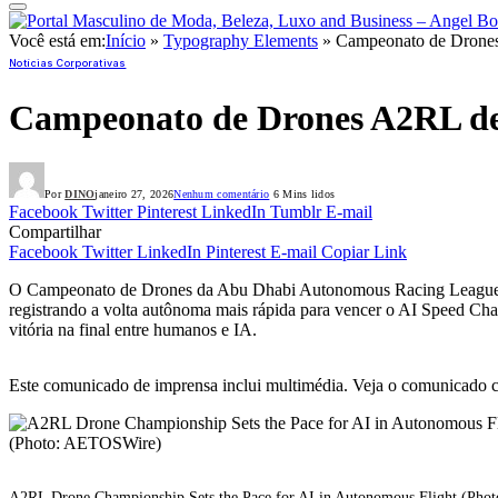
Você está em:
Início
»
Typography Elements
»
Campeonato de Drones
Notícias Corporativas
Campeonato de Drones A2RL def
Por
DINO
janeiro 27, 2026
Nenhum comentário
6 Mins lidos
Facebook
Twitter
Pinterest
LinkedIn
Tumblr
E-mail
Compartilhar
Facebook
Twitter
LinkedIn
Pinterest
E-mail
Copiar Link
O Campeonato de Drones da Abu Dhabi Autonomous Racing League 
registrando a volta autônoma mais rápida para vencer o AI Speed Ch
vitória na final entre humanos e IA.
Este comunicado de imprensa inclui multimédia. Veja o comunicado 
A2RL Drone Championship Sets the Pace for AI in Autonomous Flight (Phot