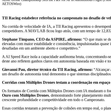
AETOSWire)
TII Racing estabelece referência no campeonato no desafio de ve
Na corrida de velocidade de IA, a TII Racing apresentou o desempenh
competidores. A MAVLAB ficou logo atrás, com um tempo de 12,832 s
Stephane Timpano, CEO da ASPIRE, afirmou:
“O que mais se de
elevadas com maior estabilidade e consistência, impulsionadas quas
desafiadas em um ambiente aberto e competitivo.”
A AI Speed Race isola a capacidade autônoma bruta, concentrando-se n
deste ano refletem ganhos claros em autonomia baseada em visão e to
Giovanni Pau, diretor técnico da TII Racing, afirmou:
“Alcançar a
um desafio de autonomia total demonstra o que sistemas disciplinados,
Corridas com Múltiplos Drones testam a coordenação em espaço
Os formatos de Corrida com Múltiplos Drones com IA mudaram o foco
Ouro com Múltiplos Drones
, demonstrando forte planejamento mult
crescente profundidade e competitividade em todo o Campeonato.
Essas corridas testaram a prevenção de colisões em tempo real, o pla