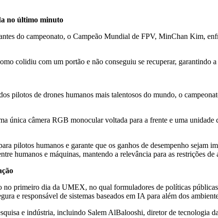
da no último minuto
ntes do campeonato, o Campeão Mundial de FPV, MinChan Kim, enfren
omo colidiu com um portão e não conseguiu se recuperar, garantindo a 
dos pilotos de drones humanos mais talentosos do mundo, o campeonat
a única câmera RGB monocular voltada para a frente e uma unidade de
l para pilotos humanos e garante que os ganhos de desempenho sejam im
tre humanos e máquinas, mantendo a relevância para as restrições de 
ação
do no primeiro dia da UMEX, no qual formuladores de políticas públicas
gura e responsável de sistemas baseados em IA para além dos ambiente
squisa e indústria, incluindo Salem AlBalooshi, diretor de tecnologia d