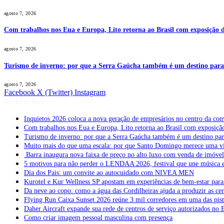
agosto 7, 2026
Com trabalhos nos Eua e Europa, Lito retorna ao Brasil com exposição de
agosto 7, 2026
Turismo de inverno: por que a Serra Gaúcha também é um destino par
agosto 7, 2026
Facebook
X (Twitter)
Instagram
Notícias Boss
Inquietos 2026 coloca a nova geração de empresários no centro da con
Com trabalhos nos Eua e Europa, Lito retorna ao Brasil com exposição 
Turismo de inverno: por que a Serra Gaúcha também é um destino pa
Muito mais do que uma escala: por que Santo Domingo merece uma v
Barra inaugura nova faixa de preço no alto luxo com venda de imóve
5 motivos para não perder o LENDAA 2026, festival que une música e
Dia dos Pais: um convite ao autocuidado com NIVEA MEN
Kurotel e Kur Wellness SP apostam em experiências de bem-estar para 
Da neve ao copo: como a água das Cordilheiras ajuda a produzir as cer
Flying Run Caixa Sunset 2026 reúne 3 mil corredores em uma das pista
Daher Aircraft expande sua rede de centros de serviço autorizados no 
Como criar imagem pessoal masculina com presença