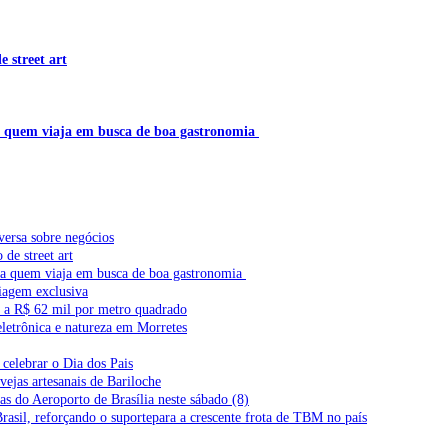
 street art
a quem viaja em busca de boa gastronomia
versa sobre negócios
de street art
ra quem viaja em busca de boa gastronomia
iagem exclusiva
l a R$ 62 mil por metro quadrado
letrônica e natureza em Morretes
celebrar o Dia dos Pais
vejas artesanais de Bariloche
s do Aeroporto de Brasília neste sábado (8)
Brasil, reforçando o suportepara a crescente frota de TBM no país