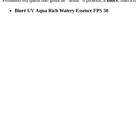
Pensando em quem não gosta de “sentir” o protetor, a
Bioré
, marca n
Bioré UV Aqua Rich Watery Essence FPS 50