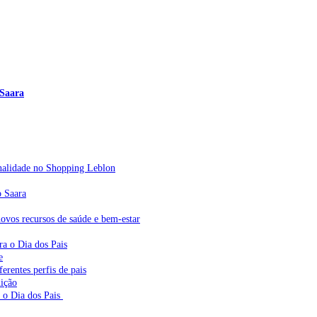
 Saara
sonalidade no Shopping Leblon
o Saara
vos recursos de saúde e bem-estar
ra o Dia dos Pais
e
erentes perfis de pais
dição
a o Dia dos Pais