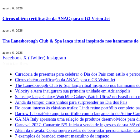
agosto 6, 2026
Cirrus obtém certificação da ANAC para o G3 Vision Jet
agosto 6, 2026
The Lanesborough Club & Spa lança ritual inspirado nos hammams do
agosto 6, 2026
Facebook
X (Twitter)
Instagram
Notícias Boss
Curadoria de presentes para celebrar o Dia dos Pais com estilo e per
Cirrus obtém certificação da ANAC para o G3 Vision Jet
The Lanesborough Club & Spa lança ritual inspirado nos hammams d
Velocity e Aera inauguram sua primeira unidade em Adrianópolis
Samsung lança Galaxy Watch9 e Galaxy Watch Ultra2 no Brasil com no
Ainda dá tempo: cinco vinhos para surpreender no Dia dos Pais
Do cacau intenso às clássicas trufas: Lindt reúne portfólio completo pa
Darrow Laboratório amplia portfólio com o lançamento de Actine Car
GA.MA Italy apresenta uma seleção de produtos desenvolvidos para dif
Carnaval 2027: Camarote Nº1 inicia a venda de ingressos de sua 36ª e
Além da gravata: Copra sugere cestas de bem-estar personalizadas par
7 exemplos de branded content masculino de impacto