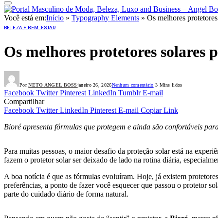
Você está em:
Início
»
Typography Elements
»
Os melhores protetores
BELEZA E BEM-ESTAR
Os melhores protetores solares 
Por
NETO ANGEL BOSS
janeiro 26, 2026
Nenhum comentário
3 Mins lidos
Facebook
Twitter
Pinterest
LinkedIn
Tumblr
E-mail
Compartilhar
Facebook
Twitter
LinkedIn
Pinterest
E-mail
Copiar Link
Bioré apresenta fórmulas que protegem e ainda são confortáveis para
Para muitas pessoas, o maior desafio da proteção solar está na exper
fazem o protetor solar ser deixado de lado na rotina diária, especialme
A boa notícia é que as fórmulas evoluíram. Hoje, já existem protetore
preferências, a ponto de fazer você esquecer que passou o protetor so
parte do cuidado diário de forma natural.