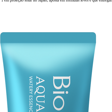
º 1 em proteção solar no Japão, aposta em fórmulas leves e que entrega