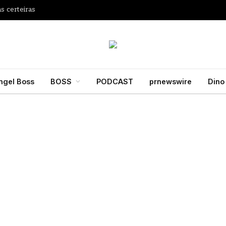
s certeiras
ngel Boss
BOSS
PODCAST
prnewswire
Dino