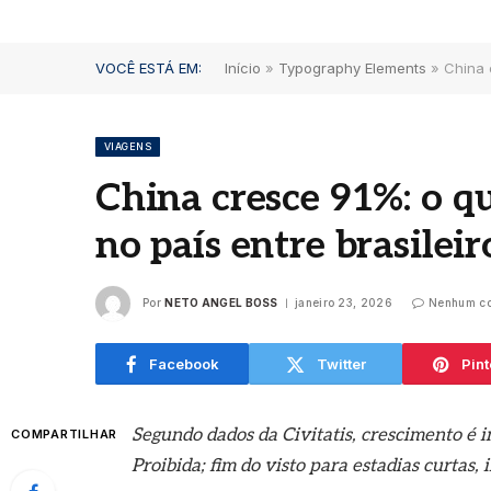
VOCÊ ESTÁ EM:
Início
»
Typography Elements
»
China 
VIAGENS
China cresce 91%: o q
no país entre brasilei
Por
NETO ANGEL BOSS
janeiro 23, 2026
Nenhum co
Facebook
Twitter
Pint
Segundo dados da Civitatis, crescimento é
COMPARTILHAR
Proibida; fim do visto para estadias curtas,