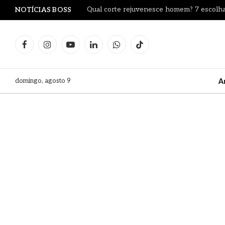
Qual corte rejuvenesce homem? 7 escolha
NOTÍCIAS BOSS
Facebook
Instagram
YouTube
LinkedIn
WhatsApp
TikTok
domingo, agosto 9
A