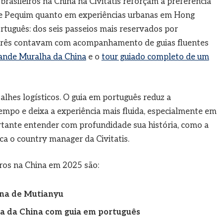
rasileiros na China na Civitatis reforçam a preferência
 de Pequim quanto em experiências urbanas em Hong
rtuguês: dos seis passeios mais reservados por
s, três contavam com acompanhamento de guias fluentes
ande Muralha da China
e o
tour guiado completo de um
talhes logísticos. O guia em português reduz a
empo e deixa a experiência mais fluida, especialmente em
rtante entender com profundidade sua história, como a
ca o country manager da Civitatis.
iros na China em 2025 são:
ina de Mutianyu
a da China com guia em português