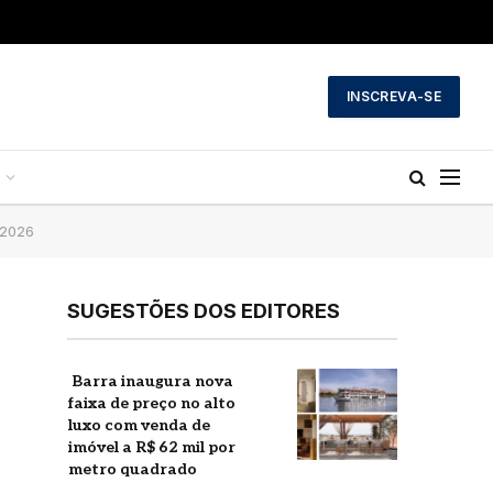
INSCREVA-SE
 2026
SUGESTÕES DOS EDITORES
a
AmaNubia estreia no
o
Nilo e reforça luxo da
AmaWaterways no
r
Egito
agosto 5, 2026