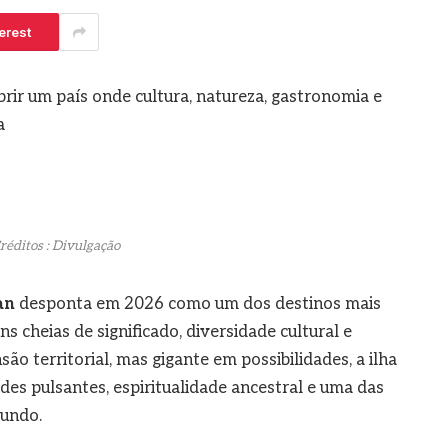
agosto 7, 2026
 5, 2026
erest
brir um país onde cultura, natureza, gastronomia e
a
réditos : Divulgação
an
desponta em 2026 como um dos destinos mais
s cheias de significado, diversidade cultural e
o territorial, mas gigante em possibilidades, a ilha
des pulsantes, espiritualidade ancestral e uma das
mundo.