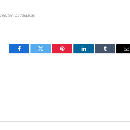
réditos : Divulgação
Facebook
Twitter
Pinterest
LinkedIn
Tumblr
E
m