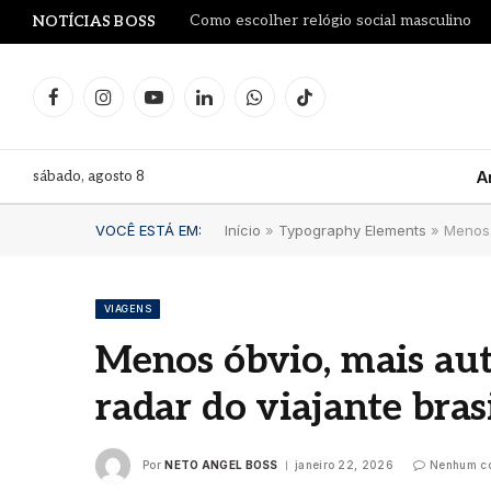
Como escolher relógio social masculino
NOTÍCIAS BOSS
Facebook
Instagram
YouTube
LinkedIn
WhatsApp
TikTok
sábado, agosto 8
A
VOCÊ ESTÁ EM:
Início
»
Typography Elements
»
Menos 
VIAGENS
Menos óbvio, mais aut
Dia d
radar do viajante bras
Blue
Mari
comu
Por
NETO ANGEL BOSS
janeiro 22, 2026
Nenhum co
clás
verd