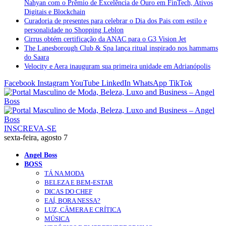
Nahyan com o Prêmio de Excelência de Ouro em FinTech, Ativos
Digitais e Blockchain
Curadoria de presentes para celebrar o Dia dos Pais com estilo e
personalidade no Shopping Leblon
Cirrus obtém certificação da ANAC para o G3 Vision Jet
The Lanesborough Club & Spa lança ritual inspirado nos hammams
do Saara
Velocity e Aera inauguram sua primeira unidade em Adrianópolis
Facebook
Instagram
YouTube
LinkedIn
WhatsApp
TikTok
INSCREVA-SE
sexta-feira, agosto 7
Angel Boss
BOSS
TÁ NA MODA
BELEZA E BEM-ESTAR
DICAS DO CHEF
EAÍ, BORA NESSA?
LUZ, CÂMERA E CRÍTICA
MÚSICA