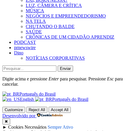
EAÍ, BORA NESSA?
LUZ, CÂMERA E CRÍTICA
MÚSICA
NEGÓCIOS E EMPREENDEDORISMO
NA TELA
CHUTANDO O BALDE
SAÚDE
CRÔNICAS DE UM CIDADÃO APRENDIZ
PODCAST
prnewswire
Dino
NOTÍCIAS CORPORATIVAS
Enviar
Digite acima e pressione
Enter
para pesquisar. Pressione
Esc
para
cancelar.
Português do Brasil
English
Português do Brasil
Customize
Reject All
Accept All
Desenvolvido por
✖
►
Cookies Necessários
Sempre Ativo