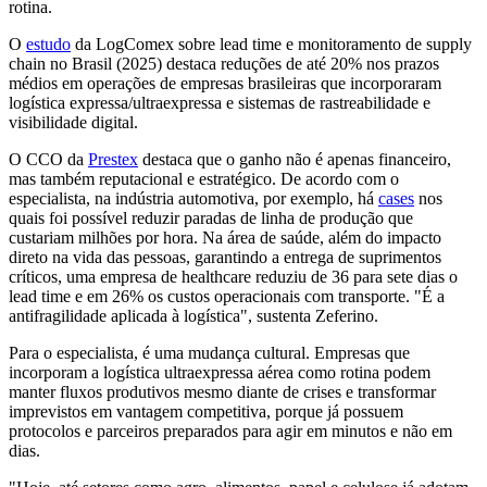
rotina.
O
estudo
da LogComex sobre lead time e monitoramento de supply
chain no Brasil (2025) destaca reduções de até 20% nos prazos
médios em operações de empresas brasileiras que incorporaram
logística expressa/ultraexpressa e sistemas de rastreabilidade e
visibilidade digital.
O CCO da
Prestex
destaca que o ganho não é apenas financeiro,
mas também reputacional e estratégico. De acordo com o
especialista, na indústria automotiva, por exemplo, há
cases
nos
quais foi possível reduzir paradas de linha de produção que
custariam milhões por hora. Na área de saúde, além do impacto
direto na vida das pessoas, garantindo a entrega de suprimentos
críticos, uma empresa de healthcare reduziu de 36 para sete dias o
lead time e em 26% os custos operacionais com transporte. "É a
antifragilidade aplicada à logística", sustenta Zeferino.
Para o especialista, é uma mudança cultural. Empresas que
incorporam a logística ultraexpressa aérea como rotina podem
manter fluxos produtivos mesmo diante de crises e transformar
imprevistos em vantagem competitiva, porque já possuem
protocolos e parceiros preparados para agir em minutos e não em
dias.