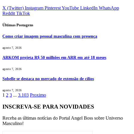
X (Twitter)
Instagram
Pinterest
YouTube
LinkedIn
WhatsApp
Reddit
TikTok
Últimas Postagens
Como criar imagem pessoal masculina com presença
agosto 7, 2026
ARKOM projeta R$ 50 milhões em ARR em até 18 meses
agosto 7, 2026
Sobelle se destaca no mercado de extensão de cílios
agosto 7, 2026
1
2
3
...
3.103
Proximo
INSCREVA-SE PARA NOVIDADES
Receba as últimas notícias do Portal Angel Boss sobre Universo
Masculino!