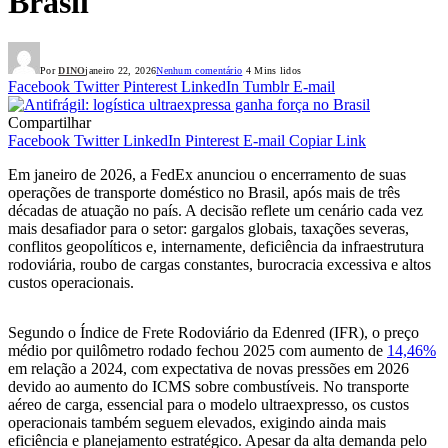
Brasil
Por
DINO
janeiro 22, 2026
Nenhum comentário
4 Mins lidos
Facebook
Twitter
Pinterest
LinkedIn
Tumblr
E-mail
Compartilhar
Facebook
Twitter
LinkedIn
Pinterest
E-mail
Copiar Link
Em janeiro de 2026, a FedEx anunciou o encerramento de suas
operações de transporte doméstico no Brasil, após mais de três
décadas de atuação no país. A decisão reflete um cenário cada vez
mais desafiador para o setor: gargalos globais, taxações severas,
conflitos geopolíticos e, internamente, deficiência da infraestrutura
rodoviária, roubo de cargas constantes, burocracia excessiva e altos
custos operacionais.
Segundo o Índice de Frete Rodoviário da Edenred (IFR), o preço
médio por quilômetro rodado fechou 2025 com aumento de
14,46%
em relação a 2024, com expectativa de novas pressões em 2026
devido ao aumento do ICMS sobre combustíveis. No transporte
aéreo de carga, essencial para o modelo ultraexpresso, os custos
operacionais também seguem elevados, exigindo ainda mais
eficiência e planejamento estratégico. Apesar da alta demanda pelo