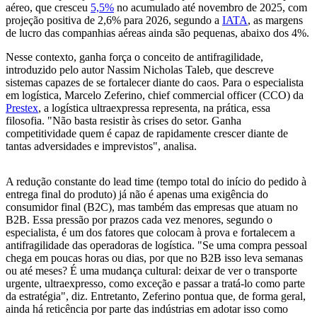
aéreo, que cresceu
5,5%
no acumulado até novembro de 2025, com
projeção positiva de 2,6% para 2026, segundo a
IATA
, as margens
de lucro das companhias aéreas ainda são pequenas, abaixo dos 4%.
Nesse contexto, ganha força o conceito de antifragilidade,
introduzido pelo autor Nassim Nicholas Taleb, que descreve
sistemas capazes de se fortalecer diante do caos. Para o especialista
em logística, Marcelo Zeferino, chief commercial officer (CCO) da
Prestex
, a logística ultraexpressa representa, na prática, essa
filosofia. "Não basta resistir às crises do setor. Ganha
competitividade quem é capaz de rapidamente crescer diante de
tantas adversidades e imprevistos", analisa.
A redução constante do lead time (tempo total do início do pedido à
entrega final do produto) já não é apenas uma exigência do
consumidor final (B2C), mas também das empresas que atuam no
B2B. Essa pressão por prazos cada vez menores, segundo o
especialista, é um dos fatores que colocam à prova e fortalecem a
antifragilidade das operadoras de logística. "Se uma compra pessoal
chega em poucas horas ou dias, por que no B2B isso leva semanas
ou até meses? É uma mudança cultural: deixar de ver o transporte
urgente, ultraexpresso, como exceção e passar a tratá-lo como parte
da estratégia", diz. Entretanto, Zeferino pontua que, de forma geral,
ainda há reticência por parte das indústrias em adotar isso como