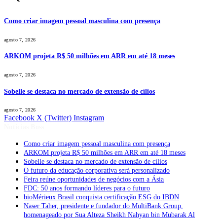
Como criar imagem pessoal masculina com presença
agosto 7, 2026
ARKOM projeta R$ 50 milhões em ARR em até 18 meses
agosto 7, 2026
Sobelle se destaca no mercado de extensão de cílios
agosto 7, 2026
Facebook
X (Twitter)
Instagram
Notícias Boss
Como criar imagem pessoal masculina com presença
ARKOM projeta R$ 50 milhões em ARR em até 18 meses
Sobelle se destaca no mercado de extensão de cílios
O futuro da educação corporativa será personalizado
Feira reúne oportunidades de negócios com a Ásia
FDC: 50 anos formando líderes para o futuro
bioMérieux Brasil conquista certificação ESG do IBDN
Naser Taher, presidente e fundador do MultiBank Group,
homenageado por Sua Alteza Sheikh Nahyan bin Mubarak Al