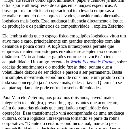
"Hoje, até setores como agro, alimentos, papel e celulose já adotam
o transporte ultraexpresso de cargas em situações específicas. A
busca por maior eficiência operacional tem levado empresas a
reavaliar o modelo de estoques elevados, considerando alternativas
logísticas mais ágeis. Essa mudança influencia diretamente a lógica
de produção e os parâmetros de competitividade", explica Zeferino.
Ele lembra ainda que o espaço físico em galpões logísticos virou um
ativo raro e caro, principalmente em grandes metrópoles com alta
demanda e pouca oferta. A logística ultraexpressa permite que
empresas mantenham estoques enxutos e se adaptem ao consumo
dinâmico. "Não adianta ter galpões enormes se você não tem
adaptabilidade. Um artigo recente do
World Economic Forum
, sobre
cadeias de suprimentos e o modelo
just in time
, pontua que a
volatilidade deixou de ser cíclica e passou a ser permanente. Basta
um simples movimento econômico de consumo, e um produto com
toda sua concepção já não serve mais, é descartável. Quem não se
adaptar rapidamente pode enfrentar sérias dificuldades".
Para Marcelo Zeferino, nos próximos dois anos, haverá maior
integração tecnológica, prevendo gargalos antes que aconteçam,
além de parcerias globais que ampliarão a capilaridade das
operações. Essa transformação virá acompanhada de uma mudança
cultural, com a logística ultraexpressa tornando-se parte da rotina
corporativa. "Diante do cenário econômico atual, marcado pela
imprevisibilidade, as decisões precisam ser rápidas e as mudanças,