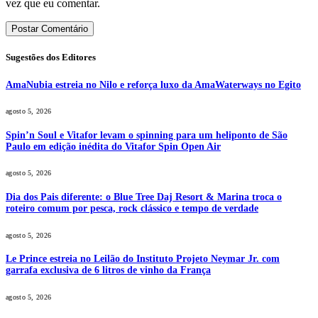
vez que eu comentar.
Sugestões dos Editores
AmaNubia estreia no Nilo e reforça luxo da AmaWaterways no Egito
agosto 5, 2026
Spin’n Soul e Vitafor levam o spinning para um heliponto de São
Paulo em edição inédita do Vitafor Spin Open Air
agosto 5, 2026
Dia dos Pais diferente: o Blue Tree Daj Resort & Marina troca o
roteiro comum por pesca, rock clássico e tempo de verdade
agosto 5, 2026
Le Prince estreia no Leilão do Instituto Projeto Neymar Jr. com
garrafa exclusiva de 6 litros de vinho da França
agosto 5, 2026