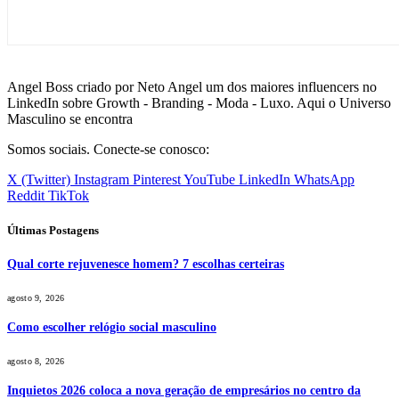
Angel Boss criado por Neto Angel um dos maiores influencers no
LinkedIn sobre Growth - Branding - Moda - Luxo. Aqui o Universo
Masculino se encontra
Somos sociais. Conecte-se conosco:
X (Twitter)
Instagram
Pinterest
YouTube
LinkedIn
WhatsApp
Reddit
TikTok
Últimas Postagens
Qual corte rejuvenesce homem? 7 escolhas certeiras
agosto 9, 2026
Como escolher relógio social masculino
agosto 8, 2026
Inquietos 2026 coloca a nova geração de empresários no centro da