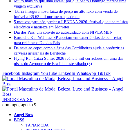
Muito mais do que uma escala: por que Santo Domingo merece uma
viagem exclusiva
Barra inaugura nova faixa de preço no alto luxo com venda de
imóvel a R$ 62 mil por metro quadrado
5 motivos para não perder o LENDAA 2026, festival que une música
eletrônica e natureza em Morretes
Dia dos Pais: um convite ao autocuidado com NIVEA MEN
Kurotel e Kur Wellness SP apostam em experiências de bem-estar
para celebrar o Dia dos Pais
Da neve ao copo: como a água das Cordilheiras ajuda a produzir as
cervejas artesanais de Bariloche
Flying Run Caixa Sunset 2026 reúne 3 mil corredores em uma das
pistas do Aeroporto de Brasília neste sábado (8)
Facebook
Instagram
YouTube
LinkedIn
WhatsApp
TikTok
INSCREVA-SE
domingo, agosto 9
Angel Boss
BOSS
TÁ NA MODA