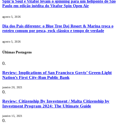
Spin’n Soul e Vitafor levam o spinning para um heliponto de São
Paulo em edição inédita do Vitafor Spin Open Air
agosto 5, 2026
Dia dos Pais diferente: o Blue Tree Daj Resort & Marina troca o
roteiro comum por pesca, rock clássico e tempo de verdade
agosto 5, 2026
Últimas Postagens
Review: Implications of San Francisco Govts’ Green-Light
Nation’s First City-Run Public Bank
janeiro 20, 2021
Review: Citizenship By Investment / Malta Citizenship by
Investment Program 2024: The Ultimate Guide
janeiro 15, 2021