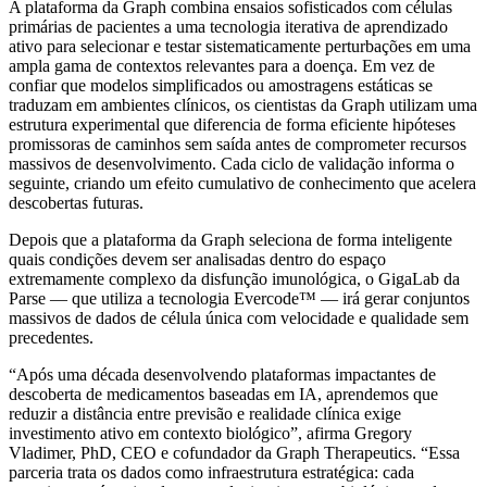
A plataforma da Graph combina ensaios sofisticados com células
primárias de pacientes a uma tecnologia iterativa de aprendizado
ativo para selecionar e testar sistematicamente perturbações em uma
ampla gama de contextos relevantes para a doença. Em vez de
confiar que modelos simplificados ou amostragens estáticas se
traduzam em ambientes clínicos, os cientistas da Graph utilizam uma
estrutura experimental que diferencia de forma eficiente hipóteses
promissoras de caminhos sem saída antes de comprometer recursos
massivos de desenvolvimento. Cada ciclo de validação informa o
seguinte, criando um efeito cumulativo de conhecimento que acelera
descobertas futuras.
Depois que a plataforma da Graph seleciona de forma inteligente
quais condições devem ser analisadas dentro do espaço
extremamente complexo da disfunção imunológica, o GigaLab da
Parse — que utiliza a tecnologia Evercode™ — irá gerar conjuntos
massivos de dados de célula única com velocidade e qualidade sem
precedentes.
“Após uma década desenvolvendo plataformas impactantes de
descoberta de medicamentos baseadas em IA, aprendemos que
reduzir a distância entre previsão e realidade clínica exige
investimento ativo em contexto biológico”, afirma Gregory
Vladimer, PhD, CEO e cofundador da Graph Therapeutics. “Essa
parceria trata os dados como infraestrutura estratégica: cada