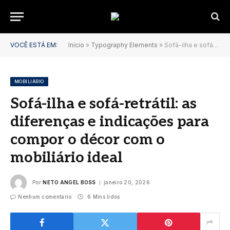
VOCÊ ESTÁ EM:
Início
»
Typography Elements
»
Sofá-ilha e sofá-retrátil: as diferenças e indicações para compor o décor com o mobiliário ideal
MOBILIÁRIO
Sofá-ilha e sofá-retrátil: as
diferenças e indicações para
compor o décor com o
mobiliário ideal
Por
NETO ANGEL BOSS
janeiro 20, 2026
Nenhum comentário
6 Mins lidos