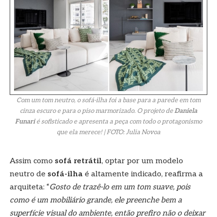
Com um tom neutro, o sofá-ilha foi a base para a parede em tom
cinza escuro e para o piso marmorizado. O projeto de
Daniela
Funari
é sofisticado e apresenta a peça com todo o protagonismo
que ela merece! | FOTO: Julia Novoa
Assim como
sofá retrátil
, optar por um modelo
neutro de
sofá-ilha
é altamente indicado, reafirma a
arquiteta: “
Gosto de trazê-lo em um tom suave, pois
como é um mobiliário grande, ele preenche bem a
superfície visual do ambiente, então prefiro não o deixar