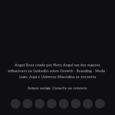
Angel Boss criado por Neto Angel um dos maiores
influencers no LinkedIn sobre Growth - Branding - Moda -
Luxo. Aqui o Universo Masculino se encontra
Somos sociais. Conecte-se conosco:
X
Instagram
Pinterest
YouTube
LinkedIn
WhatsApp
Reddit
TikTok
(Twitter)