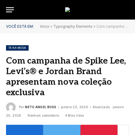
VOCÊ ESTÁ EM:
Início
»
Typography Elements
»
Com campanha de Spike Lee, Levi’s® e Jordan Brand apresentam nova coleção exclusiva
TÁ NA MODA
Com campanha de Spike Lee,
Levi’s® e Jordan Brand
apresentam nova coleção
exclusiva
Por
NETO ANGEL BOSS
janeiro 20, 2026
Atualizado:
janeiro
20, 2026
Nenhum comentário
4 Mins lidos