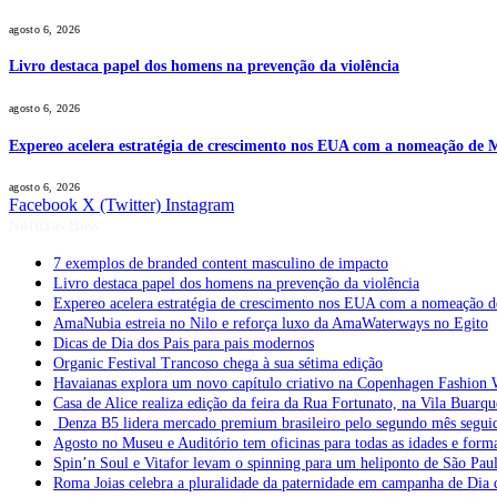
agosto 6, 2026
Livro destaca papel dos homens na prevenção da violência
agosto 6, 2026
Expereo acelera estratégia de crescimento nos EUA com a nomeação de
agosto 6, 2026
Facebook
X (Twitter)
Instagram
Notícias Boss
7 exemplos de branded content masculino de impacto
Livro destaca papel dos homens na prevenção da violência
Expereo acelera estratégia de crescimento nos EUA com a nomeação 
AmaNubia estreia no Nilo e reforça luxo da AmaWaterways no Egito
Dicas de Dia dos Pais para pais modernos
Organic Festival Trancoso chega à sua sétima edição
Havaianas explora um novo capítulo criativo na Copenhagen Fashion 
Casa de Alice realiza edição da feira da Rua Fortunato, na Vila Buarqu
Denza B5 lidera mercado premium brasileiro pelo segundo mês segui
Agosto no Museu e Auditório tem oficinas para todas as idades e form
Spin’n Soul e Vitafor levam o spinning para um heliponto de São Pau
Roma Joias celebra a pluralidade da paternidade em campanha de Dia 