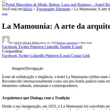
Você está em:
Início
»
Typography Elements
»
La Mamounia: A arte da
Luxo
La Mamounia: A arte da arquite
Por
NETO ANGEL BOSS
janeiro 20, 2026
Nenhum comentário
5 Mins lidos
Facebook
Twitter
Pinterest
LinkedIn
Tumblr
E-mail
Compartilhar
Facebook
Twitter
LinkedIn
Pinterest
E-mail
Copiar Link
Imagem/Divulgação
Ícone de sofisticação e elegância, o hotel La Mamounia celebra mais 
Reconhecido internacionalmente como um dos hotéis-palácio mais embl
elementos culturais, artesanais e contemporâneos.
Arquitetura que Dialoga com a Tradição
Desde a sua inauguração, em 1923, o La Mamounia foi concebido pelo