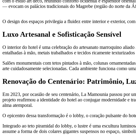
com o estilo art déco, reunindo conforto ocidental e esplendor orient
— evocam os palácios tradicionais do Magrebe (região do norte da Áf
O design dos espaços privilegia a fluidez entre interior e exterior, com
Luxo Artesanal e Sofisticação Sensível
O interior do hotel é uma celebração do artesanato marroquino aliado
entalhadas à mão, metais trabalhados e tecidos ricamente texturizados
Salões monumentais com tetos pintados à mão, colunas ornamentadas e
arte cuidadosamente selecionadas. Cada ambiente funciona como uma n
Renovação do Centenário: Patrimônio, L
Em 2023, por ocasião de seu centenário, La Mamounia passou por uma
projeto reafirmou a identidade do hotel ao conjugar modernidade e tra
alma atemporal.
O epicentro dessa transformação é o lobby, o coração pulsante do hot
Integrado ao teto piramidal do lobby, o lustre é uma escultura lumin
assume a forma de dois colares gigantes suspensos no espaço, simboliz