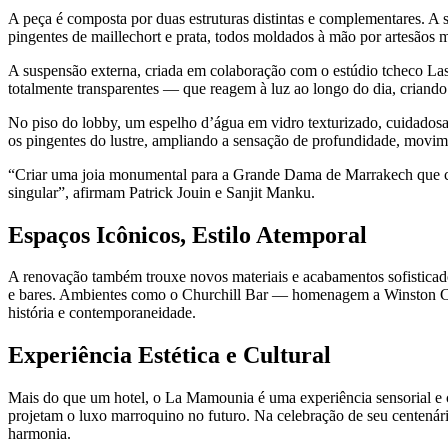
A peça é composta por duas estruturas distintas e complementares. A
pingentes de maillechort e prata, todos moldados à mão por artesãos
A suspensão externa, criada em colaboração com o estúdio tcheco Lasv
totalmente transparentes — que reagem à luz ao longo do dia, criand
No piso do lobby, um espelho d’água em vidro texturizado, cuidadosa
os pingentes do lustre, ampliando a sensação de profundidade, movi
“Criar uma joia monumental para a Grande Dama de Marrakech que ce
singular”, afirmam Patrick Jouin e Sanjit Manku.
Espaços Icônicos, Estilo Atemporal
A renovação também trouxe novos materiais e acabamentos sofisticad
e bares. Ambientes como o Churchill Bar — homenagem a Winston Churc
história e contemporaneidade.
Experiência Estética e Cultural
Mais do que um hotel, o La Mamounia é uma experiência sensorial e cu
projetam o luxo marroquino no futuro. Na celebração de seu centenár
harmonia.