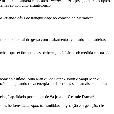
 de madeira entalhada e mosaicos
zellige
— azulejos geométricos típicos
ernas ao conjunto arquitetônico.
, criando oásis de tranquilidade no coração de Marrakech.
nto tradicional de gesso com acabamento acetinado —, madeiras
micas que exibem tapetes berberes, mobiliário sob medida e obras de
enomado estúdio Jouin Manku, de Patrick Jouin e Sanjit Manku. O
vação — injetando nova energia aos interiores sem jamais perder sua
rio
, já apelidado por muitos de
“a joia da Grande Dama”
.
onais berberes
tamazight
, transmitidos de geração em geração, ele