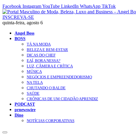
Facebook
Instagram
YouTube
LinkedIn
WhatsApp
TikTok
INSCREVA-SE
quinta-feira, agosto 6
Angel Boss
BOSS
TÁ NA MODA
BELEZA E BEM-ESTAR
DICAS DO CHEF
EAÍ, BORA NESSA?
LUZ, CÂMERA E CRÍTICA
MÚSICA
NEGÓCIOS E EMPREENDEDORISMO
NA TELA
CHUTANDO O BALDE
SAÚDE
CRÔNICAS DE UM CIDADÃO APRENDIZ
PODCAST
prnewswire
Dino
NOTÍCIAS CORPORATIVAS