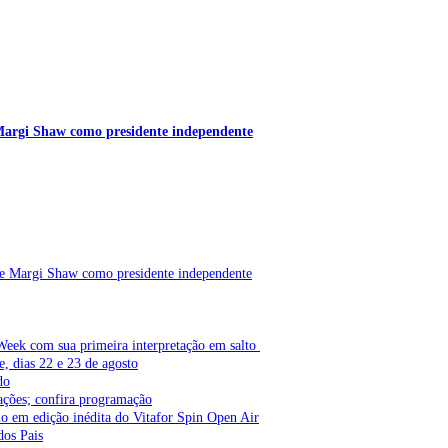
 Margi Shaw como presidente independente
de Margi Shaw como presidente independente
Week com sua primeira interpretação em salto
e, dias 22 e 23 de agosto
do
ações; confira programação
lo em edição inédita do Vitafor Spin Open Air
dos Pais