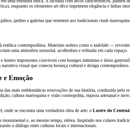
al em uma estrutura única. A fachada com arcos característicos, painéis
rica), enquanto os elementos art déco imprimem elegância e linhas mod
 pátios, jardins e galerias que remetem aos tradicionais
riads
marroquinos
 à estética contemporânea. Materiais nobres como o
tadelakt
— revestime
 criam uma atmosfera sensorial, acolhedora e refinada em cada espaço.
 lustres imponentes convivem com lounges intimistas e áreas gastronô
arrativa visual que conecta herança cultural e design contemporâneo.
uz e Emoção
 das mais emblemáticas renovações de sua história, conduzida pelo r
dição, cultura marroquina e visão cosmopolita, riqueza artesanal e ino
el, onde se encontra uma verdadeira obra de arte: o
Lustre do Centená
osa monumental e, ao mesmo tempo, etérea. Inspirado nos colares tradici
ando o diálogo entre culturas locais e internacionais.