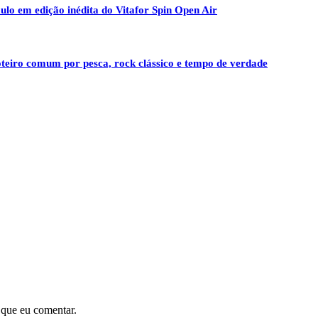
ulo em edição inédita do Vitafor Spin Open Air
oteiro comum por pesca, rock clássico e tempo de verdade
 que eu comentar.