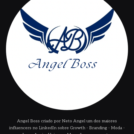
Angel Boss criado por Neto Angel um dos maiores
influencers no LinkedIn sobre Growth - Branding - Moda -