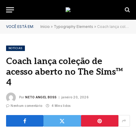
VOCÊ ESTÁ EM:
Início
»
Typography Elements
»
Coach lança coleção de acesso aberto no The Sims™ 4
NOTÍCIAS
Coach lança coleção de
acesso aberto no The Sims™
4
Por
NETO ANGEL BOSS
janeiro 20, 2026
Nenhum comentário
4 Mins lidos