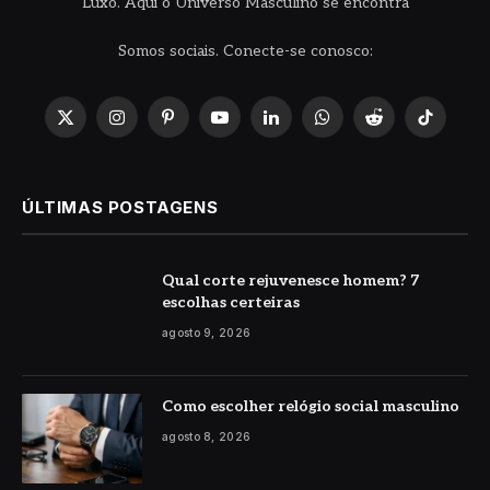
Luxo. Aqui o Universo Masculino se encontra
Somos sociais. Conecte-se conosco:
X
Instagram
Pinterest
YouTube
LinkedIn
WhatsApp
Reddit
TikTok
(Twitter)
ÚLTIMAS POSTAGENS
Qual corte rejuvenesce homem? 7
escolhas certeiras
agosto 9, 2026
Como escolher relógio social masculino
agosto 8, 2026