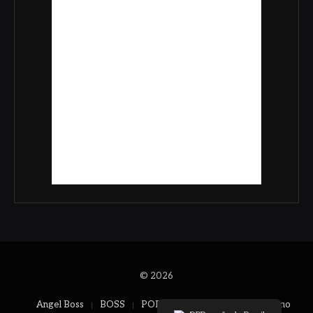
© 2026
Angel Boss
BOSS
PODCAST
prnewswire
Dino