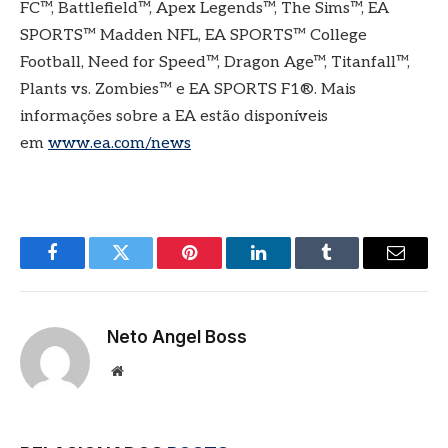
FC™, Battlefield™, Apex Legends™, The Sims™, EA
SPORTS™ Madden NFL, EA SPORTS™ College
Football, Need for Speed™, Dragon Age™, Titanfall™,
Plants vs. Zombies™ e EA SPORTS F1®. Mais
informações sobre a EA estão disponíveis
em
www.ea.com/news
Facebook
Twitter
Pinterest
LinkedIn
Tumblr
E-
mail
Neto Angel Boss
Site