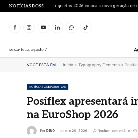
NOTÍCIAS BOSS
Facebook
Instagram
YouTube
LinkedIn
WhatsApp
TikTok
sexta-feira, agosto 7
A
VOCÊ ESTÁ EM:
Início
»
Typography Elements
»
Posifl
NOTÍCIAS CORPORATIVAS
Posiflex apresentará 
na EuroShop 2026
Por
DINO
janeiro 20, 2026
Nenhum comentário