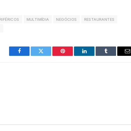
RIFÉRICOS
MULTIMÍDIA
NEGÓCIOS
RESTAURANTES
S
Facebook
Twitter
Pinterest
LinkedIn
Tumblr
E
m