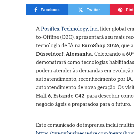
Facebook
Twitter
Pint
A
Posiflex Technology, Inc.
, líder global 
to-Offline (O2O), apresentará seu mais re
tecnologia de IA na
EuroShop 2026
, que 
Düsseldorf, Alemanha.
Celebrando a 60ª 
demonstrará como tecnologias habilitadas 
podem atender às demandas em evolução 
autoatendimento, reconhecimento por IA, 
autoatendimento de nova geração. Os visi
Hall 6, Estande C42
, para descobrir como
negócio ágeis e preparados para o futuro.
Este comunicado de imprensa inclui multi
https://www.businesswire.com/news/ho