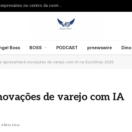
Inquietos 2026 coloca a nova geração de empresários no centro da conversa sobre negócios
ngel Boss
BOSS
PODCAST
prnewswire
Dino
ex apresentará inovações de varejo com IA na EuroShop 2026
inovações de varejo com IA
4 Mins lidos