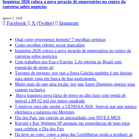
Inquietos 2026 coloca a nova geração de empresários no centro da
conversa sobre negócios
agosto 7, 2026
Facebook
X (Twitter)
Instagram
Notícias Boss
Qual corte rejuvenesce homem? 7 escolhas certeiras
Como escolher relógio social masculino
Inquietos 2026 coloca a nova geração de empresários no centro da
conversa sobre negócios
Com trabalhos nos Eua e Europa, Lito retorna ao Brasil com
exposição de street art
Turismo de inverno: por que a Serra Gaúcha também é um destino
para quem viaja em busca de boa gastronomia
Muito mais do que uma escala: por que Santo Domingo merece uma
viagem exclusiva
Barra inaugura nova faixa de preço no alto luxo com venda de
imóvel a R$ 62 mil por metro quadrado
5 motivos para não perder o LENDAA 2026, festival que une música
eletrônica e natureza em Morretes
Dia dos Pais: um convite ao autocuidado com NIVEA MEN
Kurotel e Kur Wellness SP apostam em experiências de bem-estar
para celebrar o Dia dos Pais
Da neve ao copo: como a água das Cordilheiras ajuda a produzir as