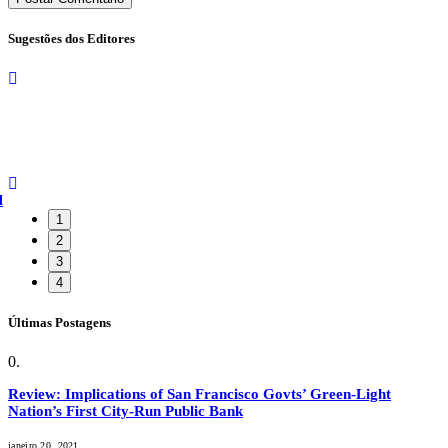
Sugestões dos Editores
l
1
2
3
4
Últimas Postagens
Review: Implications of San Francisco Govts’ Green-Light
Nation’s First City-Run Public Bank
janeiro 20, 2021