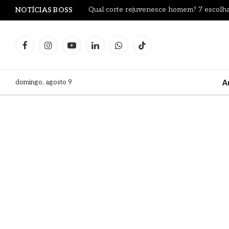
Qual corte rejuvenesce homem? 7 escolha
NOTÍCIAS BOSS
Facebook
Instagram
YouTube
LinkedIn
WhatsApp
TikTok
domingo, agosto 9
A