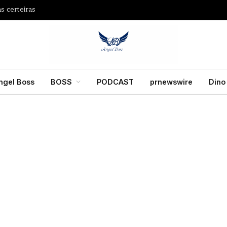
s certeiras
ngel Boss
BOSS
PODCAST
prnewswire
Dino