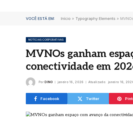
VOCÊ ESTÁ EM:
Início
»
Typography Elements
»
MVNOs
NOTÍCIAS CORPORATIVAS
MVNOs ganham espaç
Dia d
conectividade em 202
Blue
Mari
comu
Por
DINO
janeiro 16, 2026
Atualizado:
janeiro 16, 202
clás
verd
agosto
Facebook
Twitter
Pint