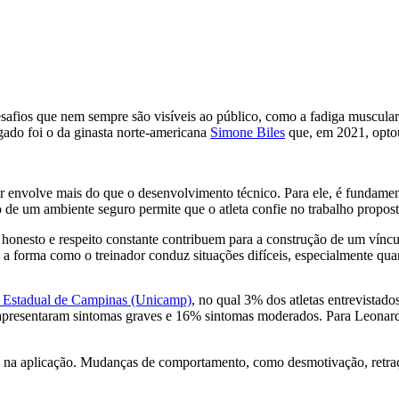
safios que nem sempre são visíveis ao público, como a fadiga muscular,
ado foi o da ginasta norte-americana
Simone Biles
que, em 2021, optou
 envolve mais do que o desenvolvimento técnico. Para ele, é fundamenta
o de um ambiente seguro permite que o atleta confie no trabalho propost
onesto e respeito constante contribuem para a construção de um vínculo 
e a forma como o treinador conduz situações difíceis, especialmente qu
 Estadual de Campinas (Unicamp)
, no qual 3% dos atletas entrevistad
 apresentaram sintomas graves e 16% sintomas moderados. Para Leonar
e na aplicação. Mudanças de comportamento, como desmotivação, retração