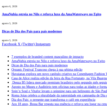
agosto 6, 2026
AmaNubia estreia no Nilo e reforça luxo da AmaWaterways no Egito
agosto 5, 2026
Dicas de Dia dos Pais para pais modernos
agosto 5, 2026
Facebook
X (Twitter)
Instagram
Notícias Boss
7 exemplos de branded content masculino de impacto
AmaNubia estreia no Nilo e reforça luxo da AmaWaterways no Egito
Dicas de Dia dos Pais para pais modernos
Organic Festival Trancoso chega à sua sétima edição
Havaianas explora um novo capítulo criativo na Copenhagen Fashion 
Casa de Alice realiza edição da feira da Rua Fortunato, na Vila Buarqu
Denza B5 lidera mercado premium brasileiro pelo segundo mês segui
Agosto no Museu e Auditório tem oficinas para todas as idades e form
Spin’n Soul e Vitafor levam o spinning para um heliponto de São Pau
Roma Joias celebra a pluralidade da paternidade em campanha de Dia 
Dia dos Pais: o presente que transforma o café em experiência
Aos 18 anos, Bossa Bar resgata sua essência e reforça seu lugar na cen