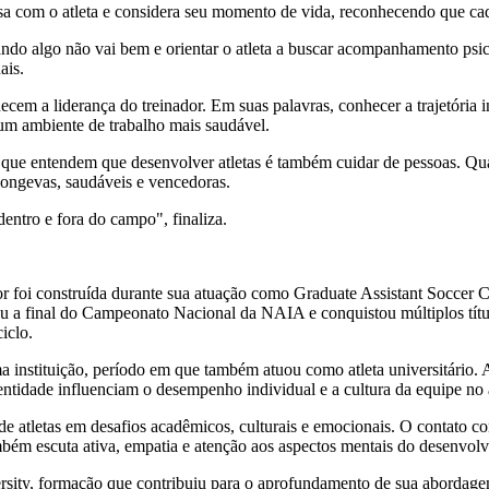
rsa com o atleta e considera seu momento de vida, reconhecendo que cad
uando algo não vai bem e orientar o atleta a buscar acompanhamento psi
ais.
em a liderança do treinador. Em suas palavras, conhecer a trajetória in
a um ambiente de trabalho mais saudável.
es que entendem que desenvolver atletas é também cuidar de pessoas. Q
s longevas, saudáveis e vencedoras.
entro e fora do campo", finaliza.
dor foi construída durante sua atuação como Graduate Assistant Socce
ou a final do Campeonato Nacional da NAIA e conquistou múltiplos títu
iclo.
instituição, período em que também atuou como atleta universitário. 
tidade influenciam o desempenho individual e a cultura da equipe no 
atletas em desafios acadêmicos, culturais e emocionais. O contato co
ambém escuta ativa, empatia e atenção aos aspectos mentais do desenvol
sity, formação que contribuiu para o aprofundamento de sua abordage