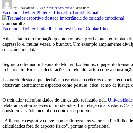
Por
DINO
janeiro 16, 2026
Nenhum comentário
4 Mins lidos
Facebook
Twitter
Pinterest
LinkedIn
Tumblr
E-mail
Compartilhar
Facebook
Twitter
LinkedIn
Pinterest
E-mail
Copiar Link
Atletas, tanto em formação quanto em nível profissional, enfrentam de
depressão e, muitas vezes, o burnout. Um exemplo amplamente divulg
sua saúde mental.
Segundo o treinador Leonardo Muller dos Santos, o papel do treinador
treinamento. Em suas declarações, o treinador afirma que a construçã
Leonardo destaca que decisões baseadas em critérios claros, feedback h
observam atentamente aspectos como postura, ética, senso de justiça 
O treinador relembra dados de um estudo realizado pela
Universidade
relataram sintomas leves ou moderados. Em relação à ansiedade, 5%
considere a saúde mental no contexto esportivo.
"A liderança esportiva deve manter firmeza nos valores e flexibilidad
dificuldades fora do aspecto físico", pontua o profissional.