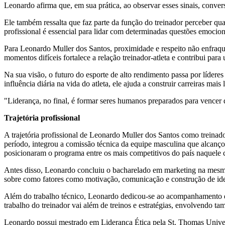
Leonardo afirma que, em sua prática, ao observar esses sinais, conve
Ele também ressalta que faz parte da função do treinador perceber q
profissional é essencial para lidar com determinadas questões emocion
Para Leonardo Muller dos Santos, proximidade e respeito não enfraquec
momentos difíceis fortalece a relação treinador-atleta e contribui par
Na sua visão, o futuro do esporte de alto rendimento passa por líder
influência diária na vida do atleta, ele ajuda a construir carreiras mai
"Liderança, no final, é formar seres humanos preparados para vencer d
Trajetória profissional
A trajetória profissional de Leonardo Muller dos Santos como treina
período, integrou a comissão técnica da equipe masculina que alcanç
posicionaram o programa entre os mais competitivos do país naquele c
Antes disso, Leonardo concluiu o bacharelado em marketing na mesma 
sobre como fatores como motivação, comunicação e construção de iden
Além do trabalho técnico, Leonardo dedicou-se ao acompanhamento de 
trabalho do treinador vai além de treinos e estratégias, envolvendo t
Leonardo possui mestrado em Liderança Ética pela St. Thomas Univer