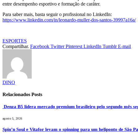
entre desempenho esportivo e formação de caráter.
Para saber mais, basta seguir o profissional no LinkedIn:
https://www.linkedin.com/in/leonardo-muller-dos-santos-39997a16a/
ESPORTES
Compartilhar.
Facebook
Twitter
Pinterest
LinkedIn
Tumblr
E-mail
DINO
Relacionados
Posts
Denza B5 lidera mercado premium brasileiro pelo segundo mês se
agosto 5, 2026
Spin’n Soul e Vitafor levam o spinning para um heliponto de São Pa