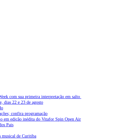
Week com sua primeira interpretação em salto
e, dias 22 e 23 de agosto
do
ações; confira programação
lo em edição inédita do Vitafor Spin Open Air
dos Pais
a musical de Curitiba