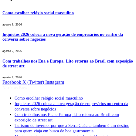
Como escolher relógio social masculino
agosto 8, 2026
Inquietos 2026 coloca a nova geração de empresários no centro da
conversa sobre negócios
agosto 7, 2026
Com trabalhos nos Eua e Europa, Lito retorna ao Brasil com exposição
de street art
agosto 7, 2026
Facebook
X (Twitter)
Instagram
Notícias Boss
Como escolher relógio social masculino
Inquietos 2026 coloca a nova geração de empresários no centro da
conversa sobre negócios
Com trabalhos nos Eua e Europa, Lito retorna ao Brasil com
exposição de street art
Turismo de inverno: por que a Serra Gaúcha também é um destino
para quem viaja em busca de boa gastronomia