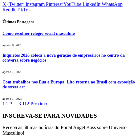
X (Twitter)
Instagram
Pinterest
YouTube
LinkedIn
WhatsApp
Reddit
TikTok
Últimas Postagens
Como escolher relógio social masculino
agosto 8, 2026
Inquietos 2026 coloca a nova geração de empresários no centro da
conversa sobre negócios
agosto 7, 2026
Com trabalhos nos Eua e Europa, Lito retorna ao Brasil com exposição
de street art
agosto 7, 2026
1
2
3
...
3.112
Proximo
INSCREVA-SE PARA NOVIDADES
Receba as últimas notícias do Portal Angel Boss sobre Universo
Masculino!