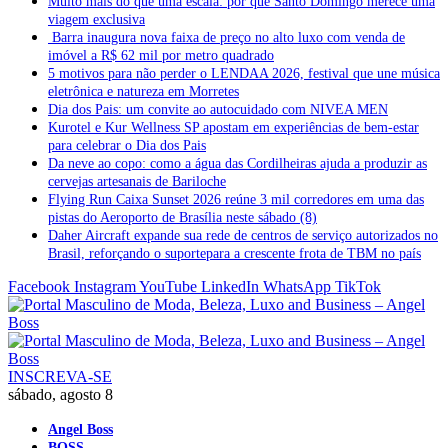
Muito mais do que uma escala: por que Santo Domingo merece uma
viagem exclusiva
Barra inaugura nova faixa de preço no alto luxo com venda de
imóvel a R$ 62 mil por metro quadrado
5 motivos para não perder o LENDAA 2026, festival que une música
eletrônica e natureza em Morretes
Dia dos Pais: um convite ao autocuidado com NIVEA MEN
Kurotel e Kur Wellness SP apostam em experiências de bem-estar
para celebrar o Dia dos Pais
Da neve ao copo: como a água das Cordilheiras ajuda a produzir as
cervejas artesanais de Bariloche
Flying Run Caixa Sunset 2026 reúne 3 mil corredores em uma das
pistas do Aeroporto de Brasília neste sábado (8)
Daher Aircraft expande sua rede de centros de serviço autorizados no
Brasil, reforçando o suportepara a crescente frota de TBM no país
Facebook
Instagram
YouTube
LinkedIn
WhatsApp
TikTok
INSCREVA-SE
sábado, agosto 8
Angel Boss
BOSS