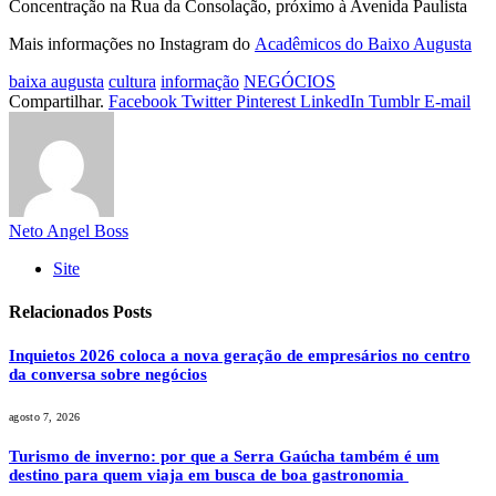
Concentração na Rua da Consolação, próximo à Avenida Paulista
Mais informações no Instagram do
Acadêmicos do Baixo Augusta
baixa augusta
cultura
informação
NEGÓCIOS
Compartilhar.
Facebook
Twitter
Pinterest
LinkedIn
Tumblr
E-mail
Neto Angel Boss
Site
Relacionados
Posts
Inquietos 2026 coloca a nova geração de empresários no centro
da conversa sobre negócios
agosto 7, 2026
Turismo de inverno: por que a Serra Gaúcha também é um
destino para quem viaja em busca de boa gastronomia