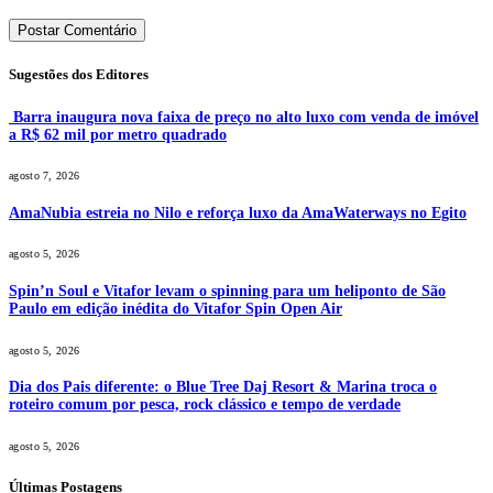
Sugestões dos Editores
Barra inaugura nova faixa de preço no alto luxo com venda de imóvel
a R$ 62 mil por metro quadrado
agosto 7, 2026
AmaNubia estreia no Nilo e reforça luxo da AmaWaterways no Egito
agosto 5, 2026
Spin’n Soul e Vitafor levam o spinning para um heliponto de São
Paulo em edição inédita do Vitafor Spin Open Air
agosto 5, 2026
Dia dos Pais diferente: o Blue Tree Daj Resort & Marina troca o
roteiro comum por pesca, rock clássico e tempo de verdade
agosto 5, 2026
Últimas Postagens