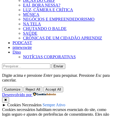
DICAS DO CHEF
EAÍ, BORA NESSA?
LUZ, CÂMERA E CRÍTICA
MÚSICA
NEGÓCIOS E EMPREENDEDORISMO
NA TELA
CHUTANDO O BALDE
SAÚDE
CRÔNICAS DE UM CIDADÃO APRENDIZ
PODCAST
prnewswire
Dino
NOTÍCIAS CORPORATIVAS
Enviar
Digite acima e pressione
Enter
para pesquisar. Pressione
Esc
para
cancelar.
Customize
Reject All
Accept All
Desenvolvido por
✖
►
Cookies Necessários
Sempre Ativo
Cookies necessários habilitam recursos essenciais do site, como
login seguro e ajustes de preferências de consentimento. Eles não