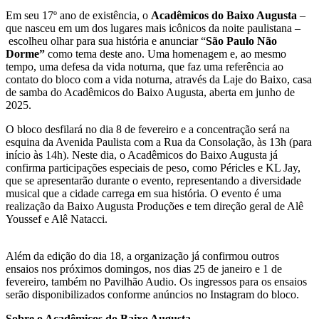
Em seu 17º ano de existência, o
Acadêmicos do Baixo Augusta
–
que nasceu em um dos lugares mais icônicos da noite paulistana –
escolheu olhar para sua história e anunciar “
São Paulo Não
Dorme”
como tema deste ano. Uma homenagem e, ao mesmo
tempo, uma defesa da vida noturna, que faz uma referência ao
contato do bloco com a vida noturna, através da Laje do Baixo, casa
de samba do Acadêmicos do Baixo Augusta, aberta em junho de
2025.
O bloco desfilará no dia 8 de fevereiro e a concentração será na
esquina da Avenida Paulista com a Rua da Consolação, às 13h (para
início às 14h). Neste dia, o Acadêmicos do Baixo Augusta já
confirma participações especiais de peso, como Péricles e KL Jay,
que se apresentarão durante o evento, representando a diversidade
musical que a cidade carrega em sua história. O evento é uma
realização da Baixo Augusta Produções e tem direção geral de Alê
Youssef e Alê Natacci.
Além da edição do dia 18, a organização já confirmou outros
ensaios nos próximos domingos, nos dias 25 de janeiro e 1 de
fevereiro, também no Pavilhão Audio. Os ingressos para os ensaios
serão disponibilizados conforme anúncios no Instagram do bloco.
Sobre o Acadêmicos do Baixo Augusta