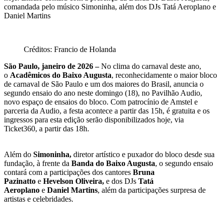
comandada pelo músico Simoninha, além dos DJs Tatá Aeroplano e
Daniel Martins
Créditos: Francio de Holanda
São Paulo, janeiro de 2026 –
No clima do carnaval deste ano,
o
Acadêmicos do Baixo Augusta
, reconhecidamente o maior bloco
de carnaval de São Paulo e um dos maiores do Brasil, anuncia o
segundo ensaio do ano neste domingo (18), no Pavilhão Audio,
novo espaço de ensaios do bloco. Com patrocínio de Amstel e
parceria da Audio, a festa acontece a partir das 15h, é gratuita e os
ingressos para esta edição serão disponibilizados hoje, via
Ticket360, a partir das 18h.
Além do
Simoninha,
diretor artístico e puxador do bloco desde sua
fundação, à frente da
Banda do Baixo Augusta
, o segundo ensaio
contará com a participações dos cantores
Bruna
Pazinatto
e
Hevelson Oliveira,
e dos DJs
Tatá
Aeroplano
e
Daniel Martins
, além da participações surpresa de
artistas e celebridades.