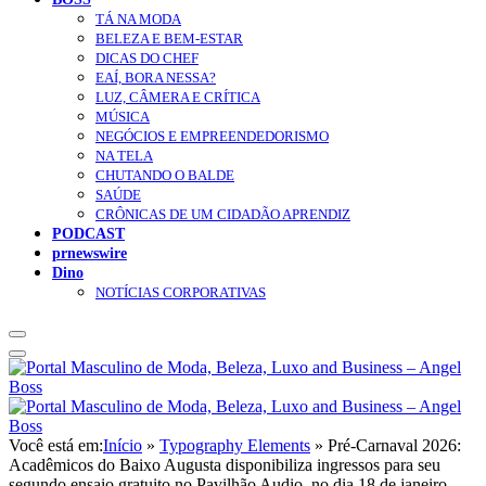
TÁ NA MODA
BELEZA E BEM-ESTAR
DICAS DO CHEF
EAÍ, BORA NESSA?
LUZ, CÂMERA E CRÍTICA
MÚSICA
NEGÓCIOS E EMPREENDEDORISMO
NA TELA
CHUTANDO O BALDE
SAÚDE
CRÔNICAS DE UM CIDADÃO APRENDIZ
PODCAST
prnewswire
Dino
NOTÍCIAS CORPORATIVAS
Você está em:
Início
»
Typography Elements
»
Pré-Carnaval 2026:
Acadêmicos do Baixo Augusta disponibiliza ingressos para seu
segundo ensaio gratuito no Pavilhão Audio, no dia 18 de janeiro