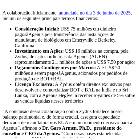
A colaboração, inicialmente,
anunciada no dia 3 de junho de 2025
,
incluiu os seguintes principais termos financeiros:
Consideração Inicial:
US$ 75 milhões em dinheiro
pagosàAgenus pela transferência das instalações de
manufatura de biológicos em Emeryville e Berkeley,
Califórnia
Investimento em Ações:
US$ 16 milhões na compra, pela
Zydus, de ações ordinárias da Agenus (AGEN)
(aproximadamente 2,1 milhões de ações a US$ 7,50 por ação)
Pagamentos Contingentes por Marcos:
Até US$ 50
milhões a serem pagosàAgenus, acionados por pedidos de
produção de BOT+BAL
Licença Exclusiva:
A Zydus obtém direitos exclusivos para
desenvolver e comercializar BOT e BAL na Índia e no Sri
Lanka, com a Agenus elegível a receber royalties de 5% sobre
as vendas líquidas nesses territórios
“A conclusão dessa colaboração com a Zydus fortalece nosso
balanço patrimonial e, de forma crucial, assegura capacidade
dedicada de manufatura nos EUA em um momento decisivo para a
Agenus”, afirmou o
Dr. Garo Armen, Ph.D., presidente do
conselho e CEO da Agenus.
“Com essas bases estabelecidas,