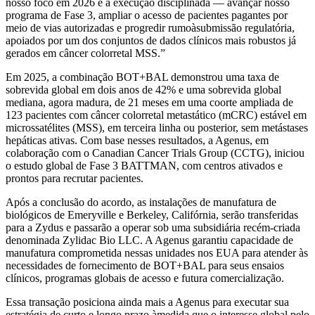
nosso foco em 2026 é a execução disciplinada — avançar nosso
programa de Fase 3, ampliar o acesso de pacientes pagantes por
meio de vias autorizadas e progredir rumoàsubmissão regulatória,
apoiados por um dos conjuntos de dados clínicos mais robustos já
gerados em câncer colorretal MSS.”
Em 2025, a combinação BOT+BAL demonstrou uma taxa de
sobrevida global em dois anos de 42% e uma sobrevida global
mediana, agora madura, de 21 meses em uma coorte ampliada de
123 pacientes com câncer colorretal metastático (mCRC) estável em
microssatélites (MSS), em terceira linha ou posterior, sem metástases
hepáticas ativas. Com base nesses resultados, a Agenus, em
colaboração com o Canadian Cancer Trials Group (CCTG), iniciou
o estudo global de Fase 3 BATTMAN, com centros ativados e
prontos para recrutar pacientes.
Após a conclusão do acordo, as instalações de manufatura de
biológicos de Emeryville e Berkeley, Califórnia, serão transferidas
para a Zydus e passarão a operar sob uma subsidiária recém-criada
denominada Zylidac Bio LLC. A Agenus garantiu capacidade de
manufatura comprometida nessas unidades nos EUA para atender às
necessidades de fornecimento de BOT+BAL para seus ensaios
clínicos, programas globais de acesso e futura comercialização.
Essa transação posiciona ainda mais a Agenus para executar sua
estratégia de curto e longo prazo,àmedida que o interesse global pelo