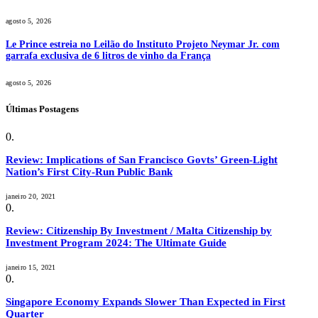
agosto 5, 2026
Le Prince estreia no Leilão do Instituto Projeto Neymar Jr. com
garrafa exclusiva de 6 litros de vinho da França
agosto 5, 2026
Últimas Postagens
Review: Implications of San Francisco Govts’ Green-Light
Nation’s First City-Run Public Bank
janeiro 20, 2021
Review: Citizenship By Investment / Malta Citizenship by
Investment Program 2024: The Ultimate Guide
janeiro 15, 2021
Singapore Economy Expands Slower Than Expected in First
Quarter