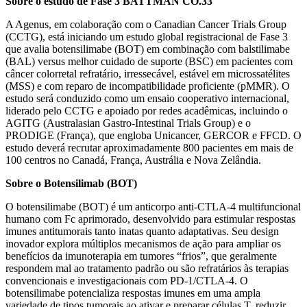
Sobre o estudo de Fase 3 BATTMAN CO.33
A Agenus, em colaboração com o Canadian Cancer Trials Group
(CCTG), está iniciando um estudo global registracional de Fase 3
que avalia botensilimabe (BOT) em combinação com balstilimabe
(BAL) versus melhor cuidado de suporte (BSC) em pacientes com
câncer colorretal refratário, irressecável, estável em microssatélites
(MSS) e com reparo de incompatibilidade proficiente (pMMR). O
estudo será conduzido como um ensaio cooperativo internacional,
liderado pelo CCTG e apoiado por redes acadêmicas, incluindo o
AGITG (Australasian Gastro-Intestinal Trials Group) e o
PRODIGE (França), que engloba Unicancer, GERCOR e FFCD. O
estudo deverá recrutar aproximadamente 800 pacientes em mais de
100 centros no Canadá, França, Austrália e Nova Zelândia.
Sobre o Botensilimab (BOT)
O botensilimabe (BOT) é um anticorpo anti-CTLA-4 multifuncional
humano com Fc aprimorado, desenvolvido para estimular respostas
imunes antitumorais tanto inatas quanto adaptativas. Seu design
inovador explora múltiplos mecanismos de ação para ampliar os
benefícios da imunoterapia em tumores “frios”, que geralmente
respondem mal ao tratamento padrão ou são refratários às terapias
convencionais e investigacionais com PD-1/CTLA-4. O
botensilimabe potencializa respostas imunes em uma ampla
variedade de tipos tumorais ao ativar e preparar células T, reduzir