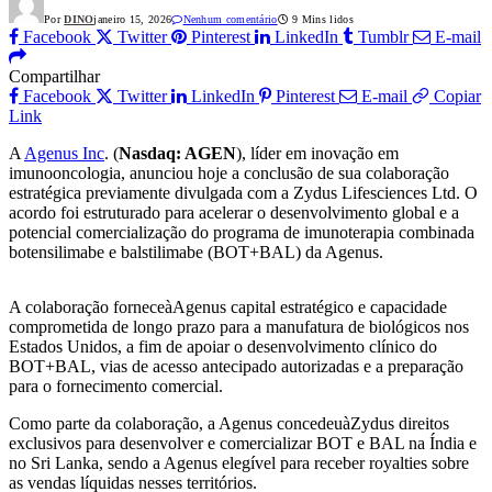
Por
DINO
janeiro 15, 2026
Nenhum comentário
9 Mins lidos
Facebook
Twitter
Pinterest
LinkedIn
Tumblr
E-mail
Compartilhar
Facebook
Twitter
LinkedIn
Pinterest
E-mail
Copiar
Link
A
Agenus Inc
. (
Nasdaq: AGEN
), líder em inovação em
imunooncologia, anunciou hoje a conclusão de sua colaboração
estratégica previamente divulgada com a Zydus Lifesciences Ltd. O
acordo foi estruturado para acelerar o desenvolvimento global e a
potencial comercialização do programa de imunoterapia combinada
botensilimabe e balstilimabe (BOT+BAL) da Agenus.
A colaboração forneceàAgenus capital estratégico e capacidade
comprometida de longo prazo para a manufatura de biológicos nos
Estados Unidos, a fim de apoiar o desenvolvimento clínico do
BOT+BAL, vias de acesso antecipado autorizadas e a preparação
para o fornecimento comercial.
Como parte da colaboração, a Agenus concedeuàZydus direitos
exclusivos para desenvolver e comercializar BOT e BAL na Índia e
no Sri Lanka, sendo a Agenus elegível para receber royalties sobre
as vendas líquidas nesses territórios.