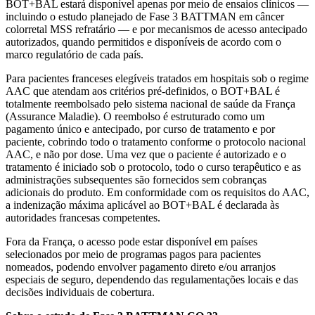
BOT+BAL estará disponível apenas por meio de ensaios clínicos —
incluindo o estudo planejado de Fase 3 BATTMAN em câncer
colorretal MSS refratário — e por mecanismos de acesso antecipado
autorizados, quando permitidos e disponíveis de acordo com o
marco regulatório de cada país.
Para pacientes franceses elegíveis tratados em hospitais sob o regime
AAC que atendam aos critérios pré-definidos, o BOT+BAL é
totalmente reembolsado pelo sistema nacional de saúde da França
(Assurance Maladie). O reembolso é estruturado como um
pagamento único e antecipado, por curso de tratamento e por
paciente, cobrindo todo o tratamento conforme o protocolo nacional
AAC, e não por dose. Uma vez que o paciente é autorizado e o
tratamento é iniciado sob o protocolo, todo o curso terapêutico e as
administrações subsequentes são fornecidos sem cobranças
adicionais do produto. Em conformidade com os requisitos do AAC,
a indenização máxima aplicável ao BOT+BAL é declarada às
autoridades francesas competentes.
Fora da França, o acesso pode estar disponível em países
selecionados por meio de programas pagos para pacientes
nomeados, podendo envolver pagamento direto e/ou arranjos
especiais de seguro, dependendo das regulamentações locais e das
decisões individuais de cobertura.