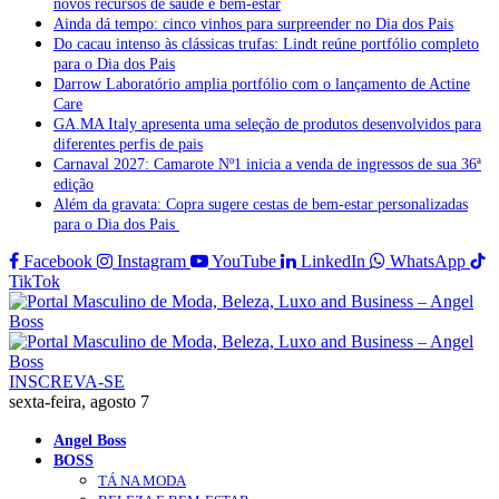
novos recursos de saúde e bem-estar
Ainda dá tempo: cinco vinhos para surpreender no Dia dos Pais
Do cacau intenso às clássicas trufas: Lindt reúne portfólio completo
para o Dia dos Pais
Darrow Laboratório amplia portfólio com o lançamento de Actine
Care
GA.MA Italy apresenta uma seleção de produtos desenvolvidos para
diferentes perfis de pais
Carnaval 2027: Camarote Nº1 inicia a venda de ingressos de sua 36ª
edição
Além da gravata: Copra sugere cestas de bem-estar personalizadas
para o Dia dos Pais
Facebook
Instagram
YouTube
LinkedIn
WhatsApp
TikTok
INSCREVA-SE
sexta-feira, agosto 7
Angel Boss
BOSS
TÁ NA MODA