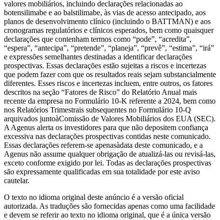
valores mobiliários, incluindo declarações relacionadas ao
botensilimabe e ao balstilimabe, às vias de acesso antecipado, aos
planos de desenvolvimento clínico (incluindo o BATTMAN) e aos
cronogramas regulatórios e clínicos esperados, bem como quaisquer
declarações que contenham termos como “pode”, “acredita”,
“espera”, “antecipa”, “pretende”, “planeja”, “prevê”, “estima”, “irá”
e expressões semelhantes destinadas a identificar declarações
prospectivas. Essas declarações estão sujeitas a riscos e incertezas
que podem fazer com que os resultados reais sejam substancialmente
diferentes. Esses riscos e incertezas incluem, entre outros, os fatores
descritos na seção “Fatores de Risco” do Relatório Anual mais
recente da empresa no Formulário 10-K referente a 2024, bem como
nos Relatórios Trimestrais subsequentes no Formulário 10-Q
arquivados juntoàComissão de Valores Mobiliários dos EUA (SEC).
A Agenus alerta os investidores para que não depositem confiança
excessiva nas declarações prospectivas contidas neste comunicado.
Essas declarações referem-se apenasàdata deste comunicado, e a
Agenus não assume qualquer obrigação de atualizá-las ou revisá-las,
exceto conforme exigido por lei. Todas as declarações prospectivas
são expressamente qualificadas em sua totalidade por este aviso
cautelar.
O texto no idioma original deste anúncio é a versão oficial
autorizada. As traduções são fornecidas apenas como uma facilidade
e devem se referir ao texto no idioma original, que é a única versão