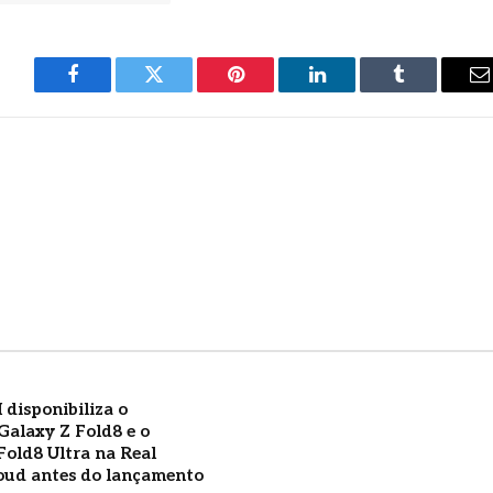
Facebook
Twitter
Pinterest
LinkedIn
Tumblr
E
m
 disponibiliza o
alaxy Z Fold8 e o
Fold8 Ultra na Real
oud antes do lançamento