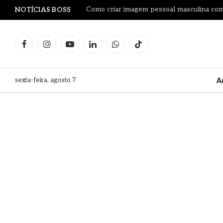
Como criar imagem pessoal masculina co
NOTÍCIAS BOSS
Facebook
Instagram
YouTube
LinkedIn
WhatsApp
TikTok
sexta-feira, agosto 7
A