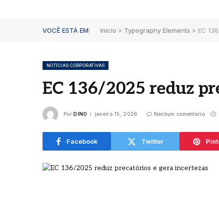
VOCÊ ESTÁ EM:
Início
»
Typography Elements
»
EC 136
NOTÍCIAS CORPORATIVAS
EC 136/2025 reduz pre
Le Pr
Leilã
Por
DINO
janeiro 15, 2026
Nenhum comentário
Proj
garra
litro
Facebook
Twitter
Pint
Fran
agosto