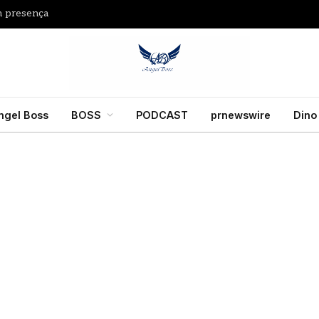
m presença
ngel Boss
BOSS
PODCAST
prnewswire
Dino