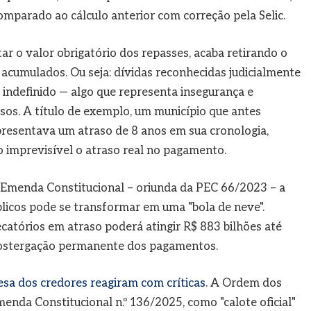
mparado ao cálculo anterior com correção pela Selic.
tar o valor obrigatório dos repasses, acaba retirando o
 acumulados. Ou seja: dívidas reconhecidas judicialmente
 indefinido — algo que representa insegurança e
os. A título de exemplo, um município que antes
presentava um atraso de 8 anos em sua cronologia,
 imprevisível o atraso real no pagamento.
Emenda Constitucional – oriunda da PEC 66/2023 – a
blicos pode se transformar em uma "bola de neve".
atórios em atraso poderá atingir R$ 883 bilhões até
postergação permanente dos pagamentos.
esa dos credores reagiram com críticas
. A Ordem dos
enda Constitucional n.º 136/2025, como "calote oficial"