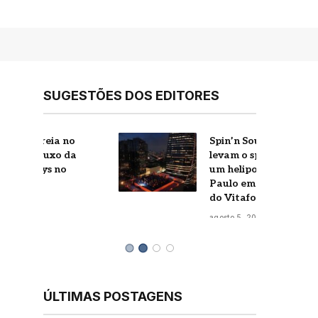
SUGESTÕES DOS EDITORES
Spin’n Soul e Vitafor
a
levam o spinning para
um heliponto de São
Paulo em edição inédita
do Vitafor Spin Open Air
agosto 5, 2026
ÚLTIMAS POSTAGENS