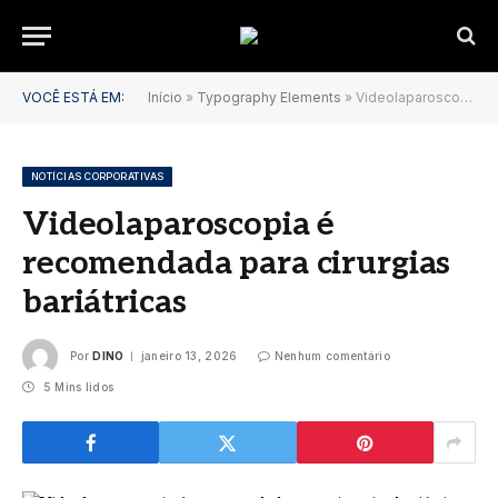
VOCÊ ESTÁ EM:
Início
»
Typography Elements
»
Videolaparoscopia é recomendada para cirurgias bariátricas
NOTÍCIAS CORPORATIVAS
Videolaparoscopia é
recomendada para cirurgias
bariátricas
Por
DINO
janeiro 13, 2026
Nenhum comentário
5 Mins lidos