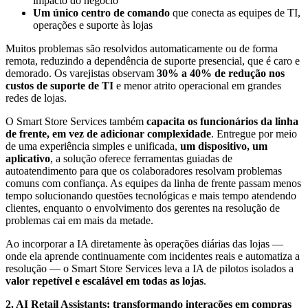
impacto do negócio
Um único centro de comando
que conecta as equipes de TI,
operações e suporte às lojas
Muitos problemas são resolvidos automaticamente ou de forma
remota, reduzindo a dependência de suporte presencial, que é caro e
demorado. Os varejistas observam
30% a 40% de redução nos
custos de suporte de TI
e menor atrito operacional em grandes
redes de lojas.
O Smart Store Services também
capacita os funcionários da linha
de frente, em vez de adicionar complexidade
. Entregue por meio
de uma experiência simples e unificada,
um dispositivo, um
aplicativo
, a solução oferece ferramentas guiadas de
autoatendimento para que os colaboradores resolvam problemas
comuns com confiança. As equipes da linha de frente passam menos
tempo solucionando questões tecnológicas e mais tempo atendendo
clientes, enquanto o envolvimento dos gerentes na resolução de
problemas cai em mais da metade.
Ao incorporar a IA diretamente às operações diárias das lojas —
onde ela aprende continuamente com incidentes reais e automatiza a
resolução — o Smart Store Services leva a IA de pilotos isolados a
valor repetível e escalável em todas as lojas
.
2. AI Retail Assistants: transformando interações em compras