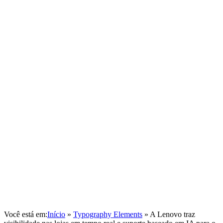
Você está em:
Início
»
Typography Elements
»
A Lenovo traz