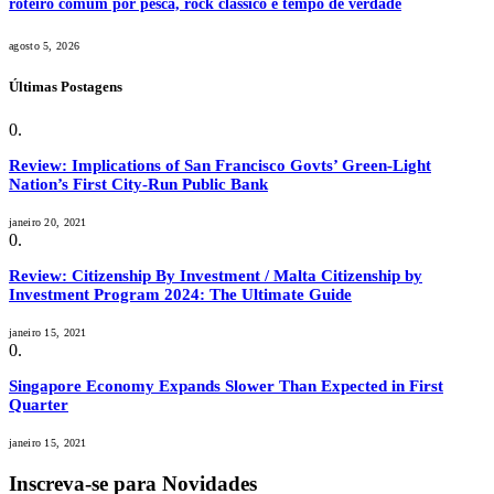
roteiro comum por pesca, rock clássico e tempo de verdade
agosto 5, 2026
Últimas Postagens
Review: Implications of San Francisco Govts’ Green-Light
Nation’s First City-Run Public Bank
janeiro 20, 2021
Review: Citizenship By Investment / Malta Citizenship by
Investment Program 2024: The Ultimate Guide
janeiro 15, 2021
Singapore Economy Expands Slower Than Expected in First
Quarter
janeiro 15, 2021
Inscreva-se para Novidades