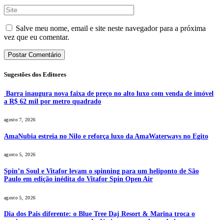
Salve meu nome, email e site neste navegador para a próxima
vez que eu comentar.
Sugestões dos Editores
Barra inaugura nova faixa de preço no alto luxo com venda de imóvel
a R$ 62 mil por metro quadrado
agosto 7, 2026
AmaNubia estreia no Nilo e reforça luxo da AmaWaterways no Egito
agosto 5, 2026
Spin’n Soul e Vitafor levam o spinning para um heliponto de São
Paulo em edição inédita do Vitafor Spin Open Air
agosto 5, 2026
Dia dos Pais diferente: o Blue Tree Daj Resort & Marina troca o