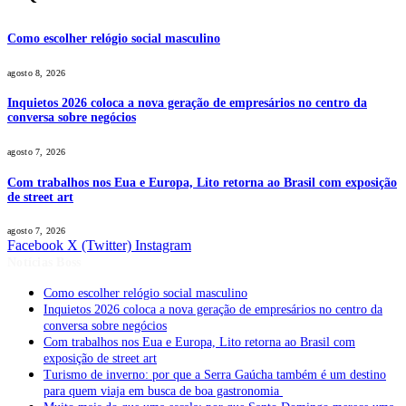
Como escolher relógio social masculino
agosto 8, 2026
Inquietos 2026 coloca a nova geração de empresários no centro da
conversa sobre negócios
agosto 7, 2026
Com trabalhos nos Eua e Europa, Lito retorna ao Brasil com exposição
de street art
agosto 7, 2026
Facebook
X (Twitter)
Instagram
Notícias Boss
Como escolher relógio social masculino
Inquietos 2026 coloca a nova geração de empresários no centro da
conversa sobre negócios
Com trabalhos nos Eua e Europa, Lito retorna ao Brasil com
exposição de street art
Turismo de inverno: por que a Serra Gaúcha também é um destino
para quem viaja em busca de boa gastronomia