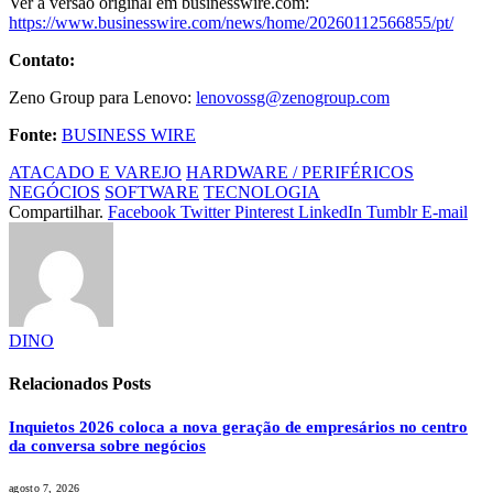
Ver a versão original em businesswire.com:
https://www.businesswire.com/news/home/20260112566855/pt/
Contato:
Zeno Group para Lenovo:
lenovossg@zenogroup.com
Fonte:
BUSINESS WIRE
ATACADO E VAREJO
HARDWARE / PERIFÉRICOS
NEGÓCIOS
SOFTWARE
TECNOLOGIA
Compartilhar.
Facebook
Twitter
Pinterest
LinkedIn
Tumblr
E-mail
DINO
Relacionados
Posts
Inquietos 2026 coloca a nova geração de empresários no centro
da conversa sobre negócios
agosto 7, 2026