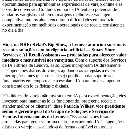
oportunidades para aprimorar as experiências de varejo online e as
taxas de conversão. Contudo, embora a IA tenha o potencial de
ajudar os varejistas a obterem margens melhores e vantagem
competitiva, muitos ainda encontram dificuldades em traduzir a
experimentação em melhorias operacionais e de receita consistentes
no dia a dia.
Hoje, na NRF: Retail’s Big Show, a Lenovo anunciou suas mais
recentes soluções com inteligência artificial — Smart Store
Services e AI Retail Assistants — projetadas para oferecer valor
imediato e mensurável aos varejistas.
Com o suporte dos Serviços
de IA Híbrida da Lenovo, as soluções incorporam IA diretamente
nas operações diárias do varejo, ajudando os varejistas a evitar
interrupções antes que a receita seja perdida, a dar suporte aos
funcionários em tempo real e a escalar a IA para um desempenho
consistente em lojas físicas e digitais.
“Os líderes do varejo não investem em IA para experimentação, eles
investem para manter as lojas funcionando, proteger a receita e
atender melhor os clientes”, disse
Patricia Wilkey, vice-presidente
sênior e gerente geral do Grupo de Soluções e Serviços de
Vendas Internacionais da Lenovo
. “Essas soluções foram
projetadas para gerar valor imediato, incorporando IA às operações
diárias do varejo e escalando-a de forma confiável em toda a