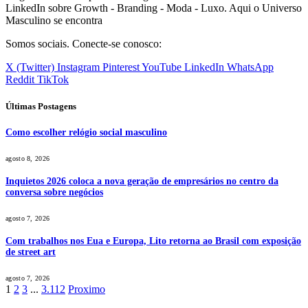
LinkedIn sobre Growth - Branding - Moda - Luxo. Aqui o Universo
Masculino se encontra
Somos sociais. Conecte-se conosco:
X (Twitter)
Instagram
Pinterest
YouTube
LinkedIn
WhatsApp
Reddit
TikTok
Últimas Postagens
Como escolher relógio social masculino
agosto 8, 2026
Inquietos 2026 coloca a nova geração de empresários no centro da
conversa sobre negócios
agosto 7, 2026
Com trabalhos nos Eua e Europa, Lito retorna ao Brasil com exposição
de street art
agosto 7, 2026
1
2
3
...
3.112
Proximo