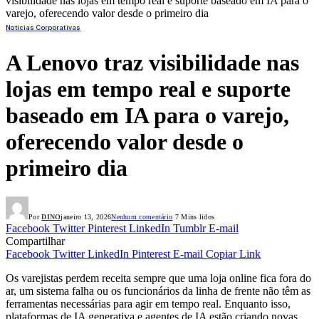
visibilidade nas lojas em tempo real e suporte baseado em IA para o
varejo, oferecendo valor desde o primeiro dia
Notícias Corporativas
A Lenovo traz visibilidade nas
lojas em tempo real e suporte
baseado em IA para o varejo,
oferecendo valor desde o
primeiro dia
Por
DINO
janeiro 13, 2026
Nenhum comentário
7 Mins lidos
Facebook
Twitter
Pinterest
LinkedIn
Tumblr
E-mail
Compartilhar
Facebook
Twitter
LinkedIn
Pinterest
E-mail
Copiar Link
Os varejistas perdem receita sempre que uma loja online fica fora do
ar, um sistema falha ou os funcionários da linha de frente não têm as
ferramentas necessárias para agir em tempo real. Enquanto isso,
plataformas de IA generativa e agentes de IA estão criando novas