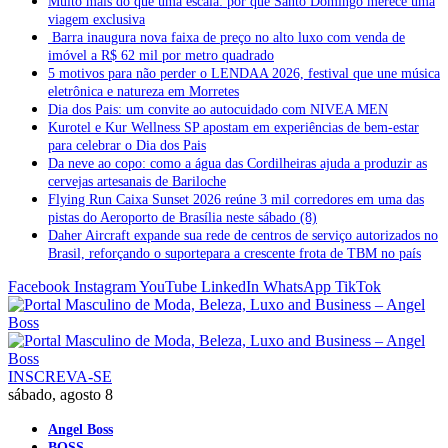
Muito mais do que uma escala: por que Santo Domingo merece uma
viagem exclusiva
Barra inaugura nova faixa de preço no alto luxo com venda de
imóvel a R$ 62 mil por metro quadrado
5 motivos para não perder o LENDAA 2026, festival que une música
eletrônica e natureza em Morretes
Dia dos Pais: um convite ao autocuidado com NIVEA MEN
Kurotel e Kur Wellness SP apostam em experiências de bem-estar
para celebrar o Dia dos Pais
Da neve ao copo: como a água das Cordilheiras ajuda a produzir as
cervejas artesanais de Bariloche
Flying Run Caixa Sunset 2026 reúne 3 mil corredores em uma das
pistas do Aeroporto de Brasília neste sábado (8)
Daher Aircraft expande sua rede de centros de serviço autorizados no
Brasil, reforçando o suportepara a crescente frota de TBM no país
Facebook
Instagram
YouTube
LinkedIn
WhatsApp
TikTok
INSCREVA-SE
sábado, agosto 8
Angel Boss
BOSS