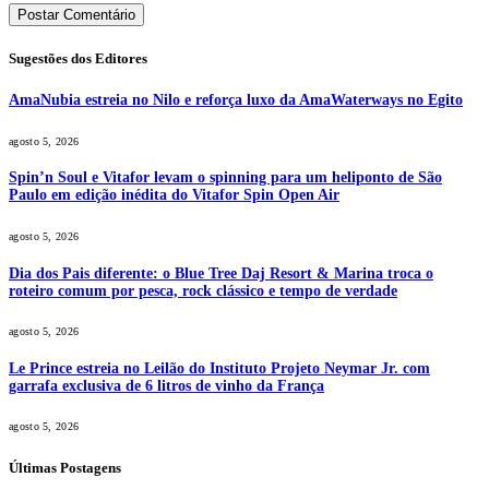
Sugestões dos Editores
AmaNubia estreia no Nilo e reforça luxo da AmaWaterways no Egito
agosto 5, 2026
Spin’n Soul e Vitafor levam o spinning para um heliponto de São
Paulo em edição inédita do Vitafor Spin Open Air
agosto 5, 2026
Dia dos Pais diferente: o Blue Tree Daj Resort & Marina troca o
roteiro comum por pesca, rock clássico e tempo de verdade
agosto 5, 2026
Le Prince estreia no Leilão do Instituto Projeto Neymar Jr. com
garrafa exclusiva de 6 litros de vinho da França
agosto 5, 2026
Últimas Postagens