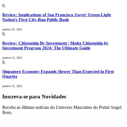
Review: Implications of San Francisco Govts’ Green-Light
Nation’s First City-Run Public Bank
janeiro 20, 2021
Review: Citizenship By Investment / Malta Citizenship by
Investment Program 2024: The Ultimate Guide
janeiro 15, 2021
Singapore Economy Expands Slower Than Expected in First
Quarter
janeiro 15, 2021
Inscreva-se para Novidades
Receba as últimas notícias do Universo Masculino do Portal Angel
Boss.