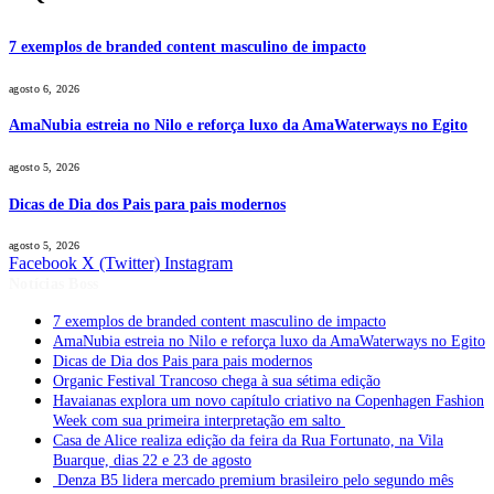
7 exemplos de branded content masculino de impacto
agosto 6, 2026
AmaNubia estreia no Nilo e reforça luxo da AmaWaterways no Egito
agosto 5, 2026
Dicas de Dia dos Pais para pais modernos
agosto 5, 2026
Facebook
X (Twitter)
Instagram
Notícias Boss
7 exemplos de branded content masculino de impacto
AmaNubia estreia no Nilo e reforça luxo da AmaWaterways no Egito
Dicas de Dia dos Pais para pais modernos
Organic Festival Trancoso chega à sua sétima edição
Havaianas explora um novo capítulo criativo na Copenhagen Fashion
Week com sua primeira interpretação em salto
Casa de Alice realiza edição da feira da Rua Fortunato, na Vila
Buarque, dias 22 e 23 de agosto
Denza B5 lidera mercado premium brasileiro pelo segundo mês