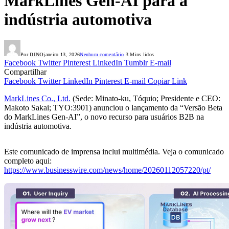
MarkLines Gen-AI para a
indústria automotiva
Por
DINO
janeiro 13, 2026
Nenhum comentário
3 Mins lidos
Facebook
Twitter
Pinterest
LinkedIn
Tumblr
E-mail
Compartilhar
Facebook
Twitter
LinkedIn
Pinterest
E-mail
Copiar Link
MarkLines Co., Ltd.
(Sede: Minato-ku, Tóquio; Presidente e CEO:
Makoto Sakai; TYO:3901) anunciou o lançamento da “Versão Beta
do MarkLines Gen-AI”, o novo recurso para usuários B2B na
indústria automotiva.
Este comunicado de imprensa inclui multimédia. Veja o comunicado
completo aqui:
https://www.businesswire.com/news/home/20260112057220/pt/