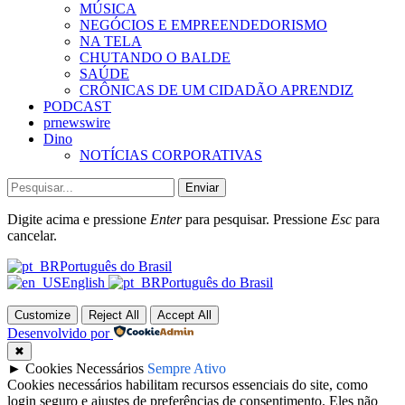
MÚSICA
NEGÓCIOS E EMPREENDEDORISMO
NA TELA
CHUTANDO O BALDE
SAÚDE
CRÔNICAS DE UM CIDADÃO APRENDIZ
PODCAST
prnewswire
Dino
NOTÍCIAS CORPORATIVAS
Enviar
Digite acima e pressione
Enter
para pesquisar. Pressione
Esc
para
cancelar.
Português do Brasil
English
Português do Brasil
Customize
Reject All
Accept All
Desenvolvido por
✖
►
Cookies Necessários
Sempre Ativo
Cookies necessários habilitam recursos essenciais do site, como
login seguro e ajustes de preferências de consentimento. Eles não