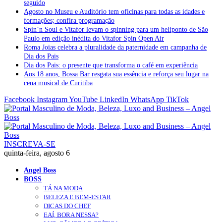
seguido
Agosto no Museu e Auditório tem oficinas para todas as idades e
formações; confira programação
Spin’n Soul e Vitafor levam o spinning para um heliponto de São
Paulo em edição inédita do Vitafor Spin Open Air
Roma Joias celebra a pluralidade da paternidade em campanha de
Dia dos Pais
Dia dos Pais: o presente que transforma o café em experiência
Aos 18 anos, Bossa Bar resgata sua essência e reforça seu lugar na
cena musical de Curitiba
Facebook
Instagram
YouTube
LinkedIn
WhatsApp
TikTok
INSCREVA-SE
quinta-feira, agosto 6
Angel Boss
BOSS
TÁ NA MODA
BELEZA E BEM-ESTAR
DICAS DO CHEF
EAÍ, BORA NESSA?