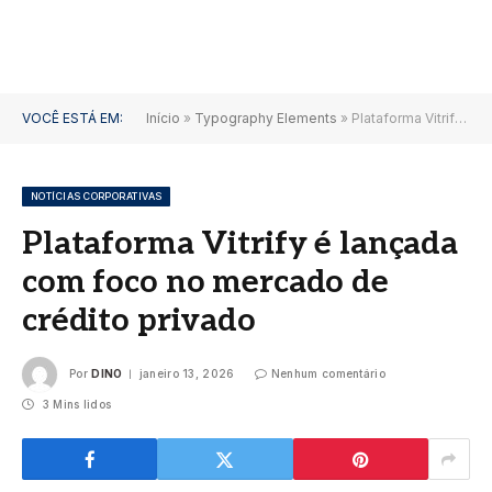
VOCÊ ESTÁ EM:
Início
»
Typography Elements
»
Plataforma Vitrify é lançada com foco no mercado de crédito privado
NOTÍCIAS CORPORATIVAS
Plataforma Vitrify é lançada
com foco no mercado de
crédito privado
Por
DINO
janeiro 13, 2026
Nenhum comentário
3 Mins lidos