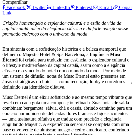
Compartilhar
Facebook
Twitter
LinkedIn
Pinterest
E-mail
Copiar
Link
Criação homenageia o esplendor cultural e o estilo de vida da
capital catalã, além da elegância clássica e da forte relação desse
premiado endereço com o universo da moda
Em sintonia com a sofisticação histórica e a beleza atemporal que
definem o Majestic Hotel & Spa Barcelona, a fragrância
Musc
Éternel
foi criada para traduzir, em essência, o esplendor cultural e
o lifestyle mediterrâneo da capital catalã, assim como a elegância
clássica e o vínculo do hotel com o mundo da moda. Por meio de
um sistema de difusão, notas de Musc Éternel estão presentes em
áreas estratégicas do hotel — como recepção, lobby e corredores —,
definindo sua identidade olfativa.
Musc Éternel é um elixir sofisticado e ao mesmo tempo vibrante que
revela em cada gota uma composição refinada. Suas notas de saída
combinam bergamota, sálvia, chá e cassis, abrindo caminho para um
coração harmonioso de delicadas flores brancas e figos suculentos
— uma assinatura olfativa que traduz com precisão a elegância
singular do Majestic. A experiência sensorial se completa com uma
base envolvente de almíscar, musgo e cedro americano, conferindo