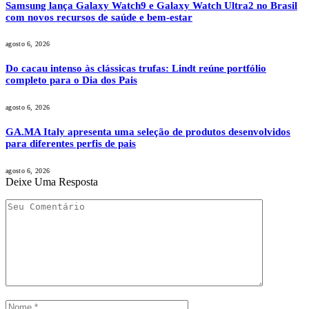
Samsung lança Galaxy Watch9 e Galaxy Watch Ultra2 no Brasil
com novos recursos de saúde e bem-estar
agosto 6, 2026
Do cacau intenso às clássicas trufas: Lindt reúne portfólio
completo para o Dia dos Pais
agosto 6, 2026
GA.MA Italy apresenta uma seleção de produtos desenvolvidos
para diferentes perfis de pais
agosto 6, 2026
Deixe Uma Resposta