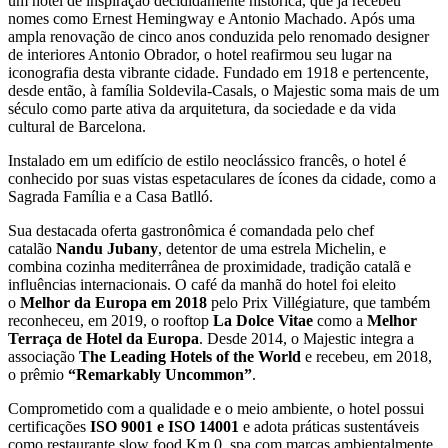
um hotel de inspiração decididamente histórica, que já recebeu
nomes como Ernest Hemingway e Antonio Machado. Após uma
ampla renovação de cinco anos conduzida pelo renomado designer
de interiores Antonio Obrador, o hotel reafirmou seu lugar na
iconografia desta vibrante cidade. Fundado em 1918 e pertencente,
desde então, à família Soldevila-Casals, o Majestic soma mais de um
século como parte ativa da arquitetura, da sociedade e da vida
cultural de Barcelona.
Instalado em um edifício de estilo neoclássico francês, o hotel é
conhecido por suas vistas espetaculares de ícones da cidade, como a
Sagrada Família e a Casa Batlló.
Sua destacada oferta gastronômica é comandada pelo chef
catalão
Nandu Jubany
, detentor de uma estrela Michelin, e
combina cozinha mediterrânea de proximidade, tradição catalã e
influências internacionais. O café da manhã do hotel foi eleito
o
Melhor da Europa em 2018
pelo Prix Villégiature, que também
reconheceu, em 2019, o rooftop
La Dolce Vitae
como a
Melhor
Terraça de Hotel da Europa
. Desde 2014, o Majestic integra a
associação
The Leading Hotels of the World
e recebeu, em 2018,
o prêmio
“Remarkably Uncommon”
.
Comprometido com a qualidade e o meio ambiente, o hotel possui
certificações
ISO 9001 e ISO 14001
e adota práticas sustentáveis
como restaurante slow food Km 0, spa com marcas ambientalmente