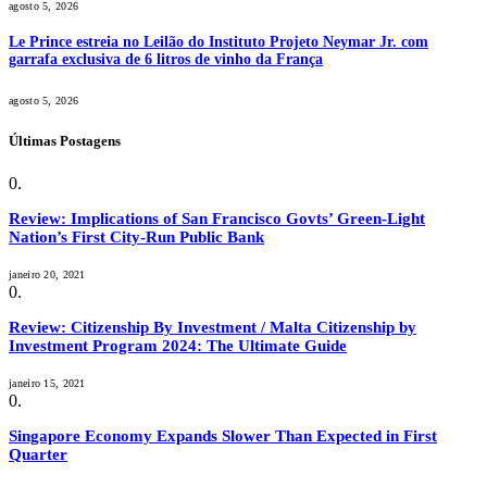
agosto 5, 2026
Le Prince estreia no Leilão do Instituto Projeto Neymar Jr. com
garrafa exclusiva de 6 litros de vinho da França
agosto 5, 2026
Últimas Postagens
Review: Implications of San Francisco Govts’ Green-Light
Nation’s First City-Run Public Bank
janeiro 20, 2021
Review: Citizenship By Investment / Malta Citizenship by
Investment Program 2024: The Ultimate Guide
janeiro 15, 2021
Singapore Economy Expands Slower Than Expected in First
Quarter