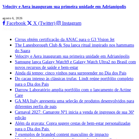
Velocity e Aera inauguram sua primeira unidade em Adrianópolis
agosto 6, 2026
Facebook
X (Twitter)
Instagram
Notícias Boss
Cirrus obtém certificação da ANAC para o G3 Vision Jet
The Lanesborough Club & Spa lança ritual inspirado nos hammams
do Saara
Velocity e Aera inauguram sua primeira unidade em Adrianópolis
Samsung lança Galaxy Watch9 e Galaxy Watch Ultra2 no Brasil com
novos recursos de saúde e bem-estar
Ainda dá tempo: cinco vinhos para surpreender no Dia dos Pais
Do cacau intenso às clássicas trufas: Lindt reúne portfólio completo
para o Dia dos Pais
Darrow Laboratório amplia portfólio com o lançamento de Actine
Care
GA.MA Italy apresenta uma seleção de produtos desenvolvidos para
diferentes perfis de pais
Carnaval 2027: Camarote Nº1 inicia a venda de ingressos de sua 36ª
edição
Além da gravata: Copra sugere cestas de bem-estar personalizadas
para o Dia dos Pais
7 exemplos de branded content masculino de impacto