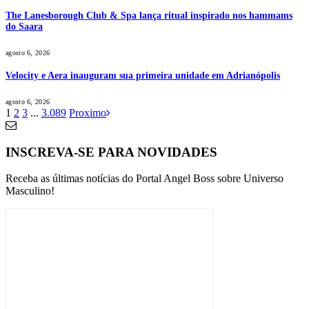
The Lanesborough Club & Spa lança ritual inspirado nos hammams
do Saara
agosto 6, 2026
Velocity e Aera inauguram sua primeira unidade em Adrianópolis
agosto 6, 2026
1
2
3
...
3.089
Proximo
INSCREVA-SE PARA NOVIDADES
Receba as últimas notícias do Portal Angel Boss sobre Universo
Masculino!