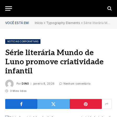
VOCÊ ESTÁ EM:
Início
»
Typography Elements
»
Série literária Mundo de Luno promove criatividade infantil
NOTÍCIAS CORPORATIVAS
Série literária Mundo de
Luno promove criatividade
infantil
Por
DINO
janeiro 8, 2026
Nenhum comentário
3 Mins lidos