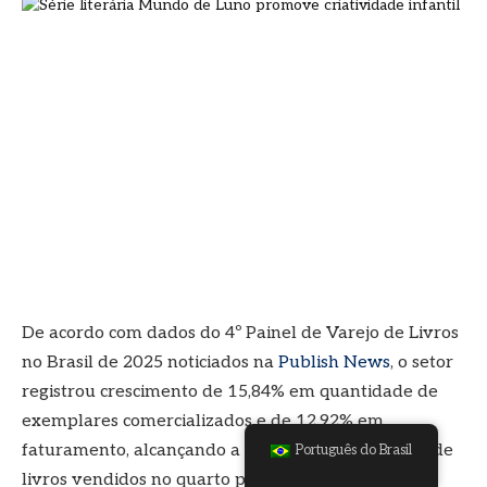
Respeitamos sua privacidade
Cookies nos ajudam a melhorar sua
experiência, entregar conteúdo personalizado e
analisar o tráfego. Você pode escolher quais
cookies permitir clicando em
Personalizar
.
Clique em
Aceitar Todos
para consentir ou
Rejeitar Todos
para recusar cookies não
essenciais.
PERSONALIZAR
REJEITAR TODOS
De acordo com dados do 4º Painel de Varejo de Livros
no Brasil de 2025 noticiados na
Publish News
, o setor
ACEITAR TODOS
registrou crescimento de 15,84% em quantidade de
exemplares comercializados e de 12,92% em
Desenvolvido por
faturamento, alcançando a marca de 3,93 milhões de
Português do Brasil
livros vendidos no quarto período do ano. Ainda