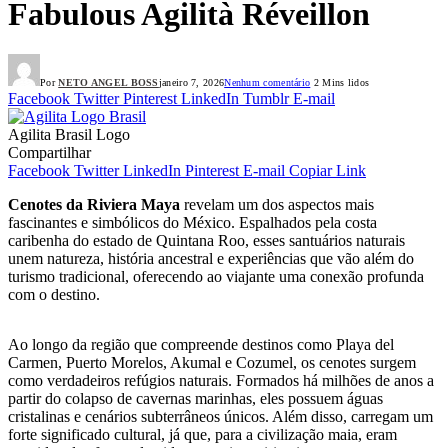
Fabulous Agilità Réveillon
Por
NETO ANGEL BOSS
janeiro 7, 2026
Nenhum comentário
2 Mins lidos
Facebook
Twitter
Pinterest
LinkedIn
Tumblr
E-mail
Agilita Brasil Logo
Compartilhar
Facebook
Twitter
LinkedIn
Pinterest
E-mail
Copiar Link
Cenotes da Riviera Maya
revelam um dos aspectos mais
fascinantes e simbólicos do México. Espalhados pela costa
caribenha do estado de Quintana Roo, esses santuários naturais
unem natureza, história ancestral e experiências que vão além do
turismo tradicional, oferecendo ao viajante uma conexão profunda
com o destino.
Ao longo da região que compreende destinos como Playa del
Carmen, Puerto Morelos, Akumal e Cozumel, os cenotes surgem
como verdadeiros refúgios naturais. Formados há milhões de anos a
partir do colapso de cavernas marinhas, eles possuem águas
cristalinas e cenários subterrâneos únicos. Além disso, carregam um
forte significado cultural, já que, para a civilização maia, eram