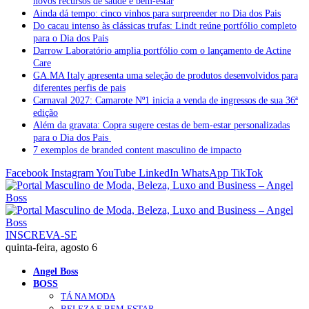
novos recursos de saúde e bem-estar
Ainda dá tempo: cinco vinhos para surpreender no Dia dos Pais
Do cacau intenso às clássicas trufas: Lindt reúne portfólio completo
para o Dia dos Pais
Darrow Laboratório amplia portfólio com o lançamento de Actine
Care
GA.MA Italy apresenta uma seleção de produtos desenvolvidos para
diferentes perfis de pais
Carnaval 2027: Camarote Nº1 inicia a venda de ingressos de sua 36ª
edição
Além da gravata: Copra sugere cestas de bem-estar personalizadas
para o Dia dos Pais
7 exemplos de branded content masculino de impacto
Facebook
Instagram
YouTube
LinkedIn
WhatsApp
TikTok
INSCREVA-SE
quinta-feira, agosto 6
Angel Boss
BOSS
TÁ NA MODA
BELEZA E BEM-ESTAR