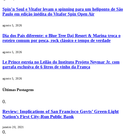
Spin’n Soul e Vitafor levam o spinning para um heliponto de São
Paulo em edição inédita do Vitafor Spin Open Air
agosto 5, 2026
Dia dos Pais diferente: o Blue Tree Daj Resort & Marina troca o
roteiro comum por pesca, rock clássico e tempo de verdade
agosto 5, 2026
Le Prince estreia no Leilão do Instituto Projeto Neymar Jr. com
garrafa exclusiva de 6 litros de vinho da França
agosto 5, 2026
Últimas Postagens
Review: Implications of San Francisco Govts’ Green-Light
Nation’s First City-Run Public Bank
janeiro 20, 2021