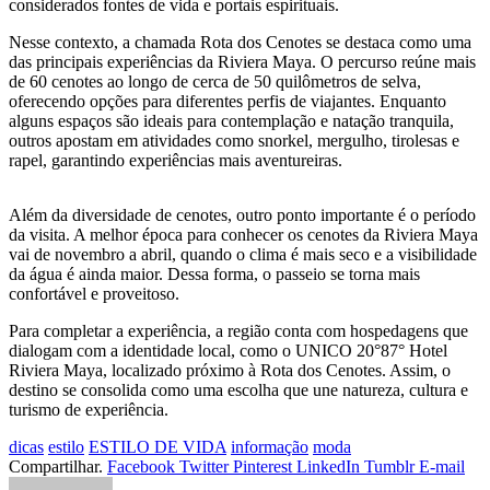
considerados fontes de vida e portais espirituais.
Nesse contexto, a chamada Rota dos Cenotes se destaca como uma
das principais experiências da Riviera Maya. O percurso reúne mais
de 60 cenotes ao longo de cerca de 50 quilômetros de selva,
oferecendo opções para diferentes perfis de viajantes. Enquanto
alguns espaços são ideais para contemplação e natação tranquila,
outros apostam em atividades como snorkel, mergulho, tirolesas e
rapel, garantindo experiências mais aventureiras.
Além da diversidade de cenotes, outro ponto importante é o período
da visita. A melhor época para conhecer os cenotes da Riviera Maya
vai de novembro a abril, quando o clima é mais seco e a visibilidade
da água é ainda maior. Dessa forma, o passeio se torna mais
confortável e proveitoso.
Para completar a experiência, a região conta com hospedagens que
dialogam com a identidade local, como o UNICO 20°87° Hotel
Riviera Maya, localizado próximo à Rota dos Cenotes. Assim, o
destino se consolida como uma escolha que une natureza, cultura e
turismo de experiência.
dicas
estilo
ESTILO DE VIDA
informação
moda
Compartilhar.
Facebook
Twitter
Pinterest
LinkedIn
Tumblr
E-mail