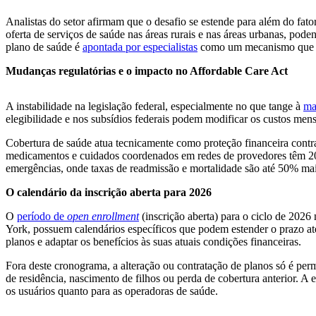
Analistas do setor afirmam que o desafio se estende para além do f
oferta de serviços de saúde nas áreas rurais e nas áreas urbanas, pod
plano de saúde é
apontada por especialistas
como um mecanismo que fac
Mudanças regulatórias e o impacto no Affordable Care Act
A instabilidade na legislação federal, especialmente no que tange à
ma
elegibilidade e nos subsídios federais podem modificar os custos mens
Cobertura de saúde atua tecnicamente como proteção financeira contr
medicamentos e cuidados coordenados em redes de provedores têm 20
emergências, onde taxas de readmissão e mortalidade são até 50% mai
O calendário da inscrição aberta para 2026
O
período de
open enrollment
(inscrição aberta) para o ciclo de 202
York, possuem calendários específicos que podem estender o prazo até 
planos e adaptar os benefícios às suas atuais condições financeiras.
Fora deste cronograma, a alteração ou contratação de planos só é pe
de residência, nascimento de filhos ou perda de cobertura anterior. A e
os usuários quanto para as operadoras de saúde.