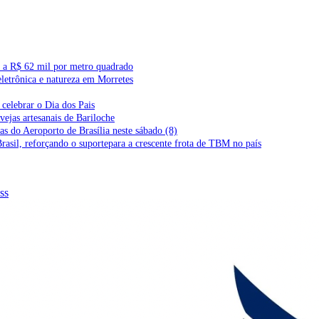
l a R$ 62 mil por metro quadrado
letrônica e natureza em Morretes
celebrar o Dia dos Pais
vejas artesanais de Bariloche
s do Aeroporto de Brasília neste sábado (8)
Brasil, reforçando o suportepara a crescente frota de TBM no país