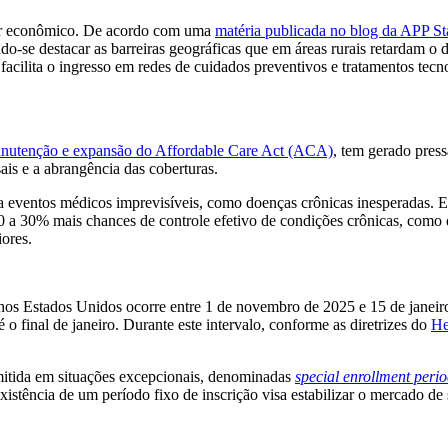
ator econômico. De acordo com uma
matéria publicada no blog da APP St
endo-se destacar as barreiras geográficas que em áreas rurais retardam
ilita o ingresso em redes de cuidados preventivos e tratamentos tecno
nutenção e expansão do Affordable Care Act (ACA)
, tem gerado press
ais e a abrangência das coberturas.
a eventos médicos imprevisíveis, como doenças crônicas inesperadas. 
 a 30% mais chances de controle efetivo de condições crônicas, como 
ores.
6 nos Estados Unidos ocorre entre 1 de novembro de 2025 e 15 de jane
o final de janeiro. Durante este intervalo, conforme as diretrizes do
He
rmitida em situações excepcionais, denominadas
special enrollment peri
xistência de um período fixo de inscrição visa estabilizar o mercado de 