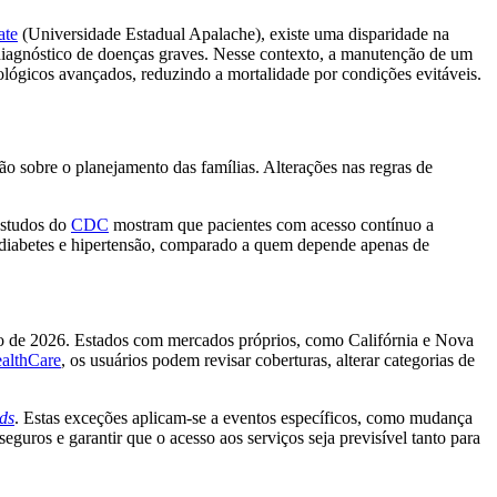
ate
(Universidade Estadual Apalache), existe uma disparidade na
 o diagnóstico de doenças graves. Nesse contexto, a manutenção de um
lógicos avançados, reduzindo a mortalidade por condições evitáveis.
ão sobre o planejamento das famílias. Alterações nas regras de
Estudos do
CDC
mostram que pacientes com acesso contínuo a
diabetes e hipertensão, comparado a quem depende apenas de
iro de 2026. Estados com mercados próprios, como Califórnia e Nova
althCare
, os usuários podem revisar coberturas, alterar categorias de
ods
. Estas exceções aplicam-se a eventos específicos, como mudança
seguros e garantir que o acesso aos serviços seja previsível tanto para