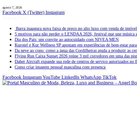
agosto 7, 2026
Facebook
X (Twitter)
Instagram
Notícias Boss
Barra inaugura nova faixa de preço no alto luxo com venda de imóve
5 motivos para não perder o LENDAA 2026, festival que une música e
Dia dos Pais: um convite ao autocuidado com NIVEA MEN
Kurotel e Kur Wellness SP apostam em experiências de bem-estar para 
Da neve ao copo: como a água das Cordilheiras ajuda a produzir as cer
Flying Run Caixa Sunset 2026 reúne 3 mil corredores em uma das pista
Daher Aircraft expande sua rede de centros de serviço autorizados no 
Como criar imagem pessoal masculina com presença
Facebook
Instagram
YouTube
LinkedIn
WhatsApp
TikTok