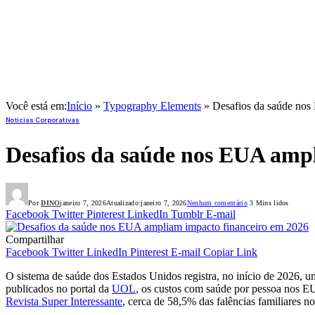
Você está em:
Início
»
Typography Elements
»
Desafios da saúde nos
Notícias Corporativas
Desafios da saúde nos EUA amp
Por
DINO
janeiro 7, 2026
Atualizado:
janeiro 7, 2026
Nenhum comentário
3 Mins lidos
Facebook
Twitter
Pinterest
LinkedIn
Tumblr
E-mail
Compartilhar
Facebook
Twitter
LinkedIn
Pinterest
E-mail
Copiar Link
O sistema de saúde dos Estados Unidos registra, no início de 2026,
publicados no portal da
UOL
, os custos com saúde por pessoa nos E
Revista Super Interessante
, cerca de 58,5% das falências familiares no