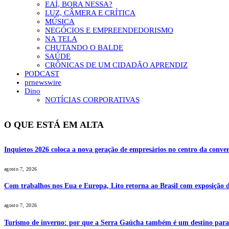
EAÍ, BORA NESSA?
LUZ, CÂMERA E CRÍTICA
MÚSICA
NEGÓCIOS E EMPREENDEDORISMO
NA TELA
CHUTANDO O BALDE
SAÚDE
CRÔNICAS DE UM CIDADÃO APRENDIZ
PODCAST
prnewswire
Dino
NOTÍCIAS CORPORATIVAS
O QUE ESTÁ EM ALTA
Inquietos 2026 coloca a nova geração de empresários no centro da conver
agosto 7, 2026
Com trabalhos nos Eua e Europa, Lito retorna ao Brasil com exposição de
agosto 7, 2026
Turismo de inverno: por que a Serra Gaúcha também é um destino par