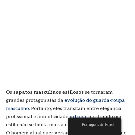
BELEZA E BEM-ESTAR
Sapatos masculinos estilosos:
Nosso guia completo para
2026
Por
NETO ANGEL BOSS
dezembro 10, 2025
Atualizado:
dezembro 10, 2025
Nenhum comentário
3 Mins lidos
Português do Brasil