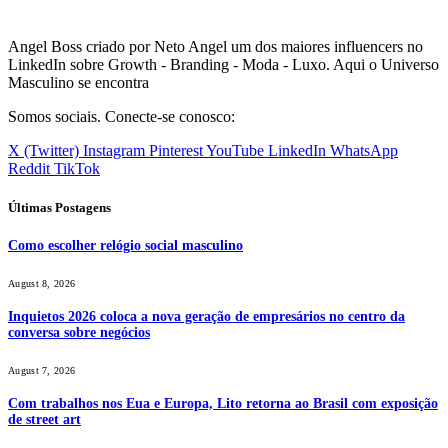
Angel Boss criado por Neto Angel um dos maiores influencers no
LinkedIn sobre Growth - Branding - Moda - Luxo. Aqui o Universo
Masculino se encontra
Somos sociais. Conecte-se conosco:
X (Twitter)
Instagram
Pinterest
YouTube
LinkedIn
WhatsApp
Reddit
TikTok
Últimas Postagens
Como escolher relógio social masculino
August 8, 2026
Inquietos 2026 coloca a nova geração de empresários no centro da
conversa sobre negócios
August 7, 2026
Com trabalhos nos Eua e Europa, Lito retorna ao Brasil com exposição
de street art