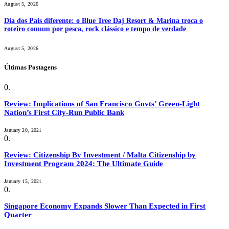
August 5, 2026
Dia dos Pais diferente: o Blue Tree Daj Resort & Marina troca o
roteiro comum por pesca, rock clássico e tempo de verdade
August 5, 2026
Últimas Postagens
Review: Implications of San Francisco Govts’ Green-Light
Nation’s First City-Run Public Bank
January 20, 2021
Review: Citizenship By Investment / Malta Citizenship by
Investment Program 2024: The Ultimate Guide
January 15, 2021
Singapore Economy Expands Slower Than Expected in First
Quarter