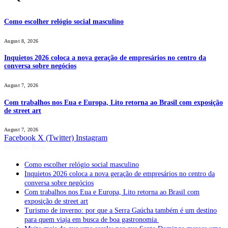
Como escolher relógio social masculino
August 8, 2026
Inquietos 2026 coloca a nova geração de empresários no centro da
conversa sobre negócios
August 7, 2026
Com trabalhos nos Eua e Europa, Lito retorna ao Brasil com exposição
de street art
August 7, 2026
Facebook
X (Twitter)
Instagram
Notícias Boss
Como escolher relógio social masculino
Inquietos 2026 coloca a nova geração de empresários no centro da
conversa sobre negócios
Com trabalhos nos Eua e Europa, Lito retorna ao Brasil com
exposição de street art
Turismo de inverno: por que a Serra Gaúcha também é um destino
para quem viaja em busca de boa gastronomia