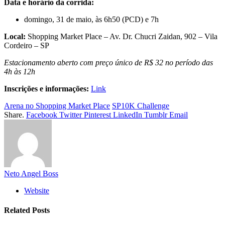
Data e horário da corrida:
domingo, 31 de maio, às 6h50 (PCD) e 7h
Local:
Shopping Market Place – Av. Dr. Chucri Zaidan, 902 – Vila
Cordeiro – SP
Estacionamento aberto com preço único de R$ 32 no período das
4h às 12h
Inscrições e informações:
Link
Arena no Shopping Market Place
SP10K Challenge
Share.
Facebook
Twitter
Pinterest
LinkedIn
Tumblr
Email
Neto Angel Boss
Website
Related
Posts