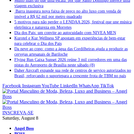
Muito mais do que uma escala: por que Santo Domingo merece uma
viagem exclusiva
Barra inaugura nova faixa de preço no alto luxo com venda de
imóvel a R$ 62 mil por metro quadrado
5 motivos para não perder o LENDAA 2026, festival que une música
eletrônica e natureza em Morretes
Dia dos Pais: um convite ao autocuidado com NIVEA MEN
Kurotel e Kur Wellness SP apostam em experiências de bem-estar
para celebrar o Dia dos Pais
Da neve ao copo: como a água das Cordilheiras ajuda a produzir as
cervejas artesanais de Bariloche
Flying Run Caixa Sunset 2026 reúne 3 mil corredores em uma das
pistas do Aeroporto de Brasília neste sábado (8)
Daher Aircraft expande sua rede de centros de serviço autorizados no
Brasil, reforçando o suportepara a crescente frota de TBM no país
Facebook
Instagram
YouTube
LinkedIn
WhatsApp
TikTok
INSCREVA-SE
Saturday, August 8
Angel Boss
BOSS