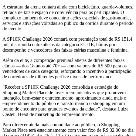
A estrutura da arena contará ainda com bicicletário, guarda-volumes,
retirada de kits e espaço de convivência para os participantes. O
complexo também deve concentrar ações especiais de gastronomia,
serviços e ativações voltadas ao público da corrida durante o período
do evento.
A SP10K Challenge 2026 contará com premiação total de R$ 151,4
mil, distribuída entre atletas da categoria ELITE, bônus por
desempenho e vencedores das faixas etárias masculina e feminina.
Além da elite, a competição premiará atletas de diferentes faixas
etárias — dos 18 anos até 70+ — com valores de R$ 500 para os
vencedores de cada categoria, reforçando o incentivo à participação
de corredores de diferentes perfis e níveis de performance.
“Receber a SP10K Challenge 2026 consolida a estratégia do
Shopping Market Place de investir em iniciativas que promovem
interação, bem-estar e entretenimento, aproximando ainda mais o
empreendimento do público e transformando o shopping em um
ponto de encontro para grandes eventos da cidade”, destaca Luiza
Casteli, Head de marketing do empreendimento.
Para oferecer ainda mais comodidade ao público, o Shopping
Market Place terá estacionamento com valor fixo de R$ 32,00 no dia
da prova (31/05), das 4h às 12h. O pagamento poderá ser realizado