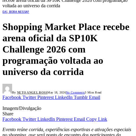
recebe arena oficial da SP10K Challenge 2026 com programação
voltada ao universo da corrida
EAÍ, BORA NESSA?
Shopping Market Place recebe
arena oficial da SP10K
Challenge 2026 com
programação voltada ao
universo da corrida
By
NETO ANGEL BOSS
May 18, 2026
No Comments
3 Mins Read
Facebook
Twitter
Pinterest
LinkedIn
Tumblr
Email
Imagem/Divulgação
Share
Facebook
Twitter
LinkedIn
Pinterest
Email
Copy Link
Evento reúne corrida, experiências esportivas e ativações especiais
no shopping, que será ponto de encontro dos participantes da