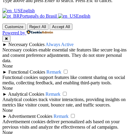
Type above and press
Enter
to search. Press
Esc
to cancel.
English
Português do Brasil
English
Customize
Reject All
Accept All
Powered by
✖
►
Necessary Cookies
Always Active
Necessary cookies enable essential site features like secure log-ins
and consent preference adjustments. They do not store personal
data.
None
►
Functional Cookies
Remark
Functional cookies support features like content sharing on social
media, collecting feedback, and enabling third-party tools.
None
►
Analytical Cookies
Remark
Analytical cookies track visitor interactions, providing insights on
metrics like visitor count, bounce rate, and traffic sources.
None
►
Advertisement Cookies
Remark
Advertisement cookies deliver personalized ads based on your
previous visits and analyze the effectiveness of ad campaigns.
None