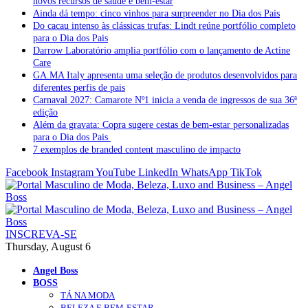
novos recursos de saúde e bem-estar
Ainda dá tempo: cinco vinhos para surpreender no Dia dos Pais
Do cacau intenso às clássicas trufas: Lindt reúne portfólio completo
para o Dia dos Pais
Darrow Laboratório amplia portfólio com o lançamento de Actine
Care
GA.MA Italy apresenta uma seleção de produtos desenvolvidos para
diferentes perfis de pais
Carnaval 2027: Camarote Nº1 inicia a venda de ingressos de sua 36ª
edição
Além da gravata: Copra sugere cestas de bem-estar personalizadas
para o Dia dos Pais
7 exemplos de branded content masculino de impacto
Facebook
Instagram
YouTube
LinkedIn
WhatsApp
TikTok
INSCREVA-SE
Thursday, August 6
Angel Boss
BOSS
TÁ NA MODA
BELEZA E BEM-ESTAR