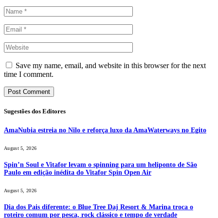
Save my name, email, and website in this browser for the next
time I comment.
Sugestões dos Editores
AmaNubia estreia no Nilo e reforça luxo da AmaWaterways no Egito
August 5, 2026
Spin’n Soul e Vitafor levam o spinning para um heliponto de São
Paulo em edição inédita do Vitafor Spin Open Air
August 5, 2026
Dia dos Pais diferente: o Blue Tree Daj Resort & Marina troca o
roteiro comum por pesca, rock clássico e tempo de verdade