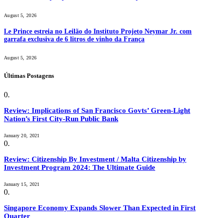
August 5, 2026
Le Prince estreia no Leilão do Instituto Projeto Neymar Jr. com
garrafa exclusiva de 6 litros de vinho da França
August 5, 2026
Últimas Postagens
Review: Implications of San Francisco Govts’ Green-Light
Nation’s First City-Run Public Bank
January 20, 2021
Review: Citizenship By Investment / Malta Citizenship by
Investment Program 2024: The Ultimate Guide
January 15, 2021
Singapore Economy Expands Slower Than Expected in First
Quarter