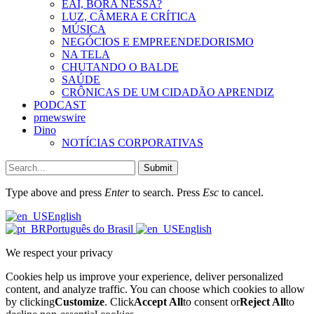
EAÍ, BORA NESSA?
LUZ, CÂMERA E CRÍTICA
MÚSICA
NEGÓCIOS E EMPREENDEDORISMO
NA TELA
CHUTANDO O BALDE
SAÚDE
CRÔNICAS DE UM CIDADÃO APRENDIZ
PODCAST
prnewswire
Dino
NOTÍCIAS CORPORATIVAS
Submit
Type above and press
Enter
to search. Press
Esc
to cancel.
English
Português do Brasil
English
We respect your privacy
Cookies help us improve your experience, deliver personalized
content, and analyze traffic. You can choose which cookies to allow
by clicking
Customize
. Click
Accept All
to consent or
Reject All
to