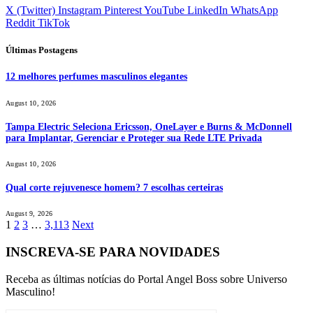
X (Twitter)
Instagram
Pinterest
YouTube
LinkedIn
WhatsApp
Reddit
TikTok
Últimas Postagens
12 melhores perfumes masculinos elegantes
August 10, 2026
Tampa Electric Seleciona Ericsson, OneLayer e Burns & McDonnell
para Implantar, Gerenciar e Proteger sua Rede LTE Privada
August 10, 2026
Qual corte rejuvenesce homem? 7 escolhas certeiras
August 9, 2026
1
2
3
…
3,113
Next
INSCREVA-SE PARA NOVIDADES
Receba as últimas notícias do Portal Angel Boss sobre Universo
Masculino!