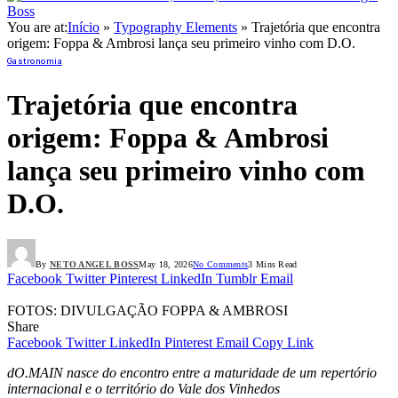
You are at:
Início
»
Typography Elements
»
Trajetória que encontra
origem: Foppa & Ambrosi lança seu primeiro vinho com D.O.
Gastronomia
Trajetória que encontra
origem: Foppa & Ambrosi
lança seu primeiro vinho com
D.O.
By
NETO ANGEL BOSS
May 18, 2026
No Comments
3 Mins Read
Facebook
Twitter
Pinterest
LinkedIn
Tumblr
Email
FOTOS: DIVULGAÇÃO FOPPA & AMBROSI
Share
Facebook
Twitter
LinkedIn
Pinterest
Email
Copy Link
dO.MAIN nasce do encontro entre a maturidade de um repertório
internacional e o território do Vale dos Vinhedos