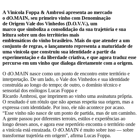
A Vinícola Foppa & Ambrosi apresenta ao mercado
o dO.MAIN, seu primeiro vinho com Denominação
de Origem Vale dos Vinhedos (D.O.V.V.), um
marco que simboliza a consolidação da sua trajetória e sua
leitura sobre um dos territórios mais
emblemáticos do vinho brasileiro. Mais do que atender a um
conjunto de regras, o lançamento representa a maturidade de
uma vinícola que construiu sua identidade a partir da
experimentação e da liberdade criativa, e que agora traduz esse
percurso em um vinho que dialoga diretamente com a origem.
O dO.MAIN nasce como um ponto de encontro entre território e
interpretação. De um lado, o Vale dos Vinhedos e sua identidade
construída ao longo do tempo; de outro, o domínio técnico e
sensorial dos enólogos Lucas Foppa e
Ricardo Ambrosi, que imprimem ao vinho uma assinatura própria.
O resultado é um rótulo que não apenas respeita sua origem, mas a
expressa com identidade. Por isso, ele não acontece por acaso.
“Esse vinho não nasce de um ponto de partida, mas de um caminho.
A gente passou por diferentes terroirs, estilos e experiências ao
longo desses anos, e agora esse repertório encontra o território onde
a vinícola está enraizada. O dO.MAIN é muito sobre isso — sobre
transformar trajetória em origem”, afirma Lucas Foppa.