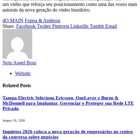
um vinho que reforça seu posicionamento como uma das vozes mais
autorais da nova geração do vinho brasileiro.
dO.MAIN
Foppa & Ambrosi
Share.
Facebook
Twitter
Pinterest
LinkedIn
Tumblr
Email
Neto Angel Boss
Website
Related
Posts
Tampa Electric Seleciona Ericsson, OneLayer e Burns &
McDonnell para Implantar, Gerenciar e Proteger sua Rede LTE
Privada
August 10, 2026
Inquietos 2026 coloca a nova geração de empresários no centro
da conversa sobre negócios