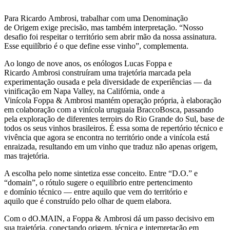
Para Ricardo Ambrosi, trabalhar com uma Denominação
de Origem exige precisão, mas também interpretação. “Nosso
desafio foi respeitar o território sem abrir mão da nossa assinatura.
Esse equilíbrio é o que define esse vinho”, complementa.
Ao longo de nove anos, os enólogos Lucas Foppa e
Ricardo Ambrosi construíram uma trajetória marcada pela
experimentação ousada e pela diversidade de experiências — da
vinificação em Napa Valley, na Califórnia, onde a
Vinícola Foppa & Ambrosi mantém operação própria, à elaboração
em colaboração com a vinícola uruguaia BraccoBosca, passando
pela exploração de diferentes terroirs do Rio Grande do Sul, base de
todos os seus vinhos brasileiros. É essa soma de repertório técnico e
vivência que agora se encontra no território onde a vinícola está
enraizada, resultando em um vinho que traduz não apenas origem,
mas trajetória.
A escolha pelo nome sintetiza esse conceito. Entre “D.O.” e
“domain”, o rótulo sugere o equilíbrio entre pertencimento
e domínio técnico — entre aquilo que vem do território e
aquilo que é construído pelo olhar de quem elabora.
Com o dO.MAIN, a Foppa & Ambrosi dá um passo decisivo em
sua trajetória, conectando origem, técnica e interpretação em