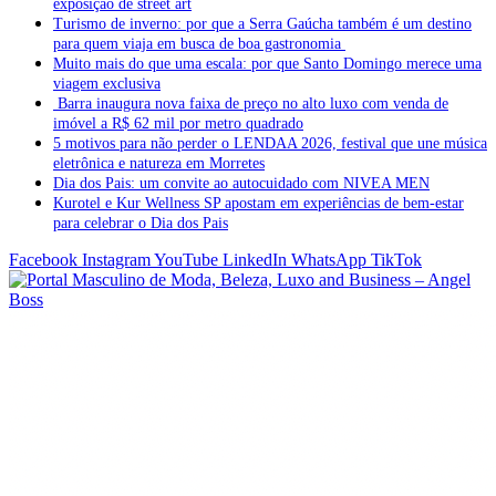
exposição de street art
Turismo de inverno: por que a Serra Gaúcha também é um destino
para quem viaja em busca de boa gastronomia
Muito mais do que uma escala: por que Santo Domingo merece uma
viagem exclusiva
Barra inaugura nova faixa de preço no alto luxo com venda de
imóvel a R$ 62 mil por metro quadrado
5 motivos para não perder o LENDAA 2026, festival que une música
eletrônica e natureza em Morretes
Dia dos Pais: um convite ao autocuidado com NIVEA MEN
Kurotel e Kur Wellness SP apostam em experiências de bem-estar
para celebrar o Dia dos Pais
Facebook
Instagram
YouTube
LinkedIn
WhatsApp
TikTok