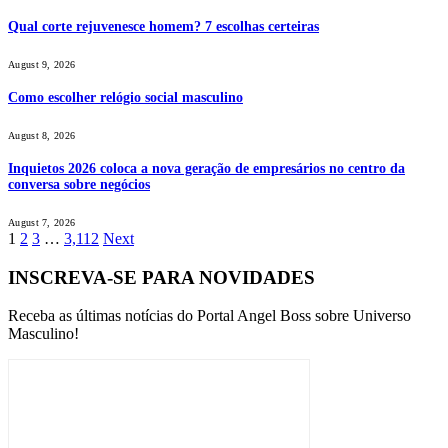
Qual corte rejuvenesce homem? 7 escolhas certeiras
August 9, 2026
Como escolher relógio social masculino
August 8, 2026
Inquietos 2026 coloca a nova geração de empresários no centro da
conversa sobre negócios
August 7, 2026
1
2
3
…
3,112
Next
INSCREVA-SE PARA NOVIDADES
Receba as últimas notícias do Portal Angel Boss sobre Universo
Masculino!