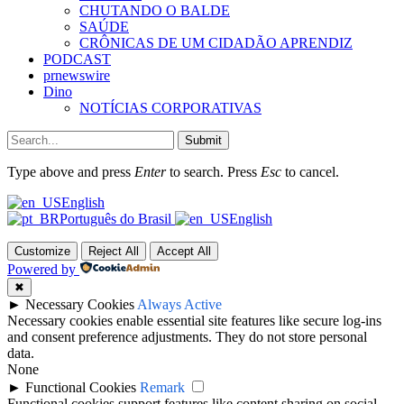
CHUTANDO O BALDE
SAÚDE
CRÔNICAS DE UM CIDADÃO APRENDIZ
PODCAST
prnewswire
Dino
NOTÍCIAS CORPORATIVAS
Submit
Type above and press
Enter
to search. Press
Esc
to cancel.
English
Português do Brasil
English
Customize
Reject All
Accept All
Powered by
✖
►
Necessary Cookies
Always Active
Necessary cookies enable essential site features like secure log-ins
and consent preference adjustments. They do not store personal
data.
None
►
Functional Cookies
Remark
Functional cookies support features like content sharing on social