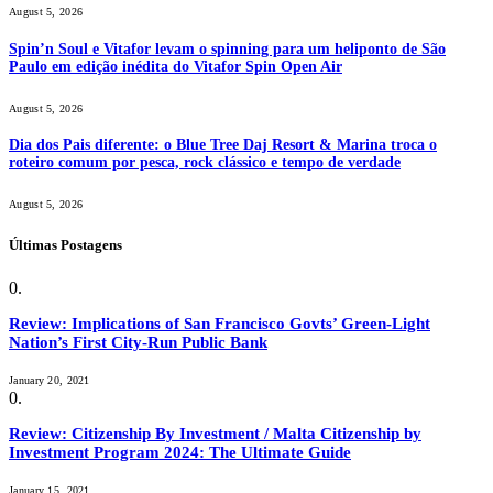
August 5, 2026
Spin’n Soul e Vitafor levam o spinning para um heliponto de São
Paulo em edição inédita do Vitafor Spin Open Air
August 5, 2026
Dia dos Pais diferente: o Blue Tree Daj Resort & Marina troca o
roteiro comum por pesca, rock clássico e tempo de verdade
August 5, 2026
Últimas Postagens
Review: Implications of San Francisco Govts’ Green-Light
Nation’s First City-Run Public Bank
January 20, 2021
Review: Citizenship By Investment / Malta Citizenship by
Investment Program 2024: The Ultimate Guide
January 15, 2021