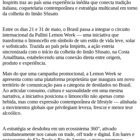
Inspirits traz ao país uma experiência inédita que conecta tradição
italiana, coquetelaria contemporânea e estratégia multicanal em torno
da colheita do limão Sfusato
Entre os dias 21 e 31 de maio, o Brasil passa a integrar o circuito
internacional da Pallini Lemon Week — uma iniciativa que
transforma o limoncello em símbolo de um estilo de vida leve, solar
e sofisticado. Trazida ao país pela Inspirits, a ação estreia
sincronizada com o início da colheita do limão Sfusato, na Costa
Amalfitana, estabelecendo uma conexão direta entre origem,
produto e experiência.
Mais do que uma campanha promocional, a Lemon Week se
apresenta como uma plataforma proprietária que inaugura um novo
território de comunicação para a categoria de destilados no Brasil.
Ao articular consumo, cultura e sazonalidade em uma mesma
narrativa, a iniciativa posiciona o limoncello não apenas como
bebida, mas como expressão contemporânea de lifestyle — alinhada
a movimentos globais que privilegiam leveza, frescor e menor teor
alcoólico.
A estratégia se desdobra em um ecossistema 360°, ativado
simultaneamente nos canais on trade, off trade e digital. Em bares e
restaurantes de São Paulo e Rio de Janeiro, a marca promove