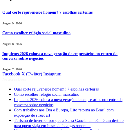
Qual corte rejuvenesce homem? 7 escolhas certeiras
August 9, 2026
Como escolher relógio social masculino
August 8, 2026
Inquietos 2026 coloca a nova geração de empresários no centro da
conversa sobre negócios
August 7, 2026
Facebook
X (Twitter)
Instagram
Notícias Boss
Qual corte rejuvenesce homem? 7 escolhas certeiras
Como escolher relógio social masculino
Inquietos 2026 coloca a nova geração de empresários no centro da
conversa sobre negócios
Com trabalhos nos Eua e Europa, Lito retorna ao Brasil com
exposição de street art
Turismo de inverno: por que a Serra Gaúcha também é um destino
para quem viaja em busca de boa gastronomia