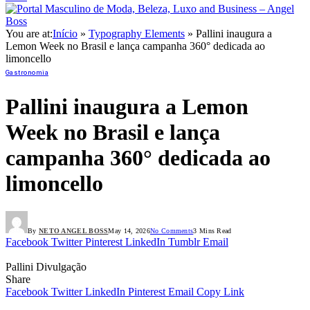
You are at:
Início
»
Typography Elements
»
Pallini inaugura a
Lemon Week no Brasil e lança campanha 360° dedicada ao
limoncello
Gastronomia
Pallini inaugura a Lemon
Week no Brasil e lança
campanha 360° dedicada ao
limoncello
By
NETO ANGEL BOSS
May 14, 2026
No Comments
3 Mins Read
Facebook
Twitter
Pinterest
LinkedIn
Tumblr
Email
Pallini Divulgação
Share
Facebook
Twitter
LinkedIn
Pinterest
Email
Copy Link