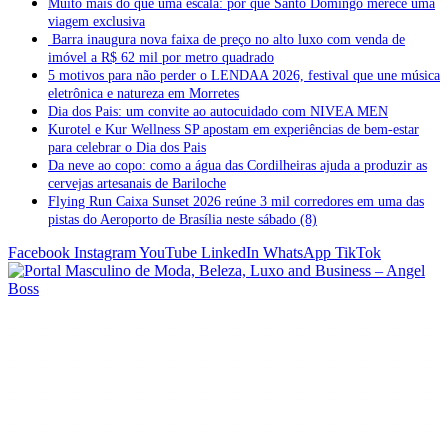
Muito mais do que uma escala: por que Santo Domingo merece uma
viagem exclusiva
Barra inaugura nova faixa de preço no alto luxo com venda de
imóvel a R$ 62 mil por metro quadrado
5 motivos para não perder o LENDAA 2026, festival que une música
eletrônica e natureza em Morretes
Dia dos Pais: um convite ao autocuidado com NIVEA MEN
Kurotel e Kur Wellness SP apostam em experiências de bem-estar
para celebrar o Dia dos Pais
Da neve ao copo: como a água das Cordilheiras ajuda a produzir as
cervejas artesanais de Bariloche
Flying Run Caixa Sunset 2026 reúne 3 mil corredores em uma das
pistas do Aeroporto de Brasília neste sábado (8)
Facebook
Instagram
YouTube
LinkedIn
WhatsApp
TikTok