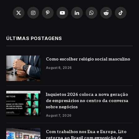
X
Instagram
Pinterest
YouTube
LinkedIn
WhatsApp
Reddit
TikTok
(Twitter)
ÚLTIMAS POSTAGENS
Como escolher relógio social masculino
August 8, 2026
Inquietos 2026 coloca a nova geração
de empresários no centro da conversa
sobre negócios
August 7, 2026
Com trabalhos nos Eua e Europa, Lito
retorna ao Brasil com exposição de