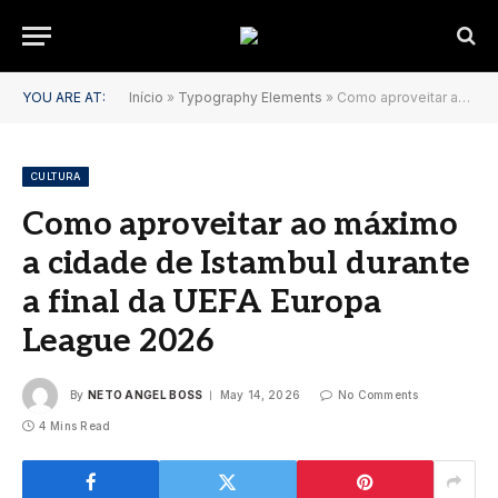
YOU ARE AT:
Início
»
Typography Elements
»
Como aproveitar ao máximo a cidade de Istambul durante a final da UEFA Europa League 2026
CULTURA
Como aproveitar ao máximo
a cidade de Istambul durante
a final da UEFA Europa
League 2026
By
NETO ANGEL BOSS
May 14, 2026
No Comments
4 Mins Read