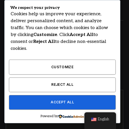
August 8, 2026
We respect your privacy
Cookies help us improve your experience,
deliver personalized content, and analyze
traffic. You can choose which cookies to allow
Inquietos 2026 coloca a nova geração
de empresários no centro da conversa
by clicking
Customize
. Click
Accept All
to
sobre negócios
consent or
Reject All
to decline non-essential
cookies.
August 7, 2026
CUSTOMIZE
Next
…
1
2
3
3,112
REJECT ALL
INSCREVA-SE PARA NOVIDADES
ACCEPT ALL
Receba as últimas notícias do Portal Angel Boss sobre
Powered by
English
Universo Masculino!