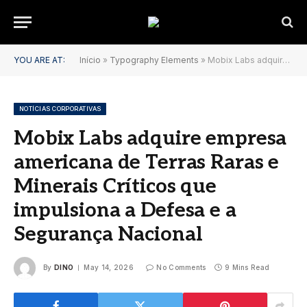
YOU ARE AT:
Início
»
Typography Elements
»
Mobix Labs adquire empresa americana de Terras Raras e Minerais Críticos que impulsiona a Defesa e a Segurança Nacional
NOTÍCIAS CORPORATIVAS
Mobix Labs adquire empresa
americana de Terras Raras e
Minerais Críticos que
impulsiona a Defesa e a
Segurança Nacional
By
DINO
May 14, 2026
No Comments
9 Mins Read