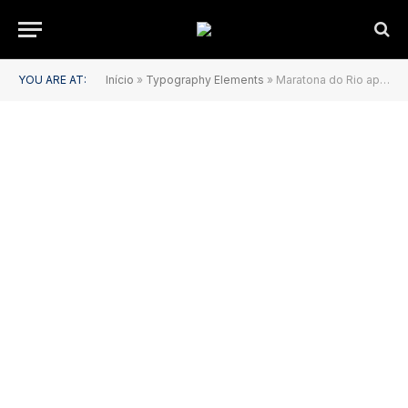
YOU ARE AT:
Início
»
Typography Elements
»
Maratona do Rio apresenta Mara, mascote inédita da prova