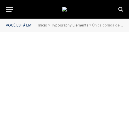
VOCÊ ESTÁ EM:
Início
»
Typography Elements
»
Única corrida de rua a cruzar a Ponte Estaiada em São Paulo acontece em julho