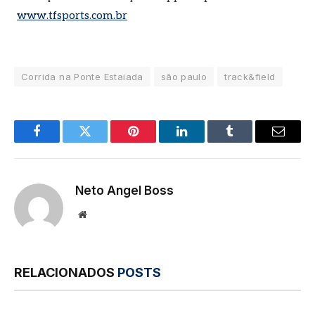
www.tfsports.com.br
Corrida na Ponte Estaiada
são paulo
track&field
Facebook
Twitter
Pinterest
LinkedIn
Tumblr
E-
mail
Neto Angel Boss
Site
RELACIONADOS
POSTS