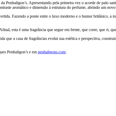
ca da Penhaligon’s. Apresentando pela primeira vez o acorde de palo sa
ontraste aromático e dimensão à estrutura do perfume, abrindo um novo c
vertida. Fazendo a ponte entre o luxo moderno e o humor britânico, a ma
Afinal, esta é uma fragrância que segue em frente, que corre, que ri, q
a que a casa de fragrâncias evolui sua estética e perspectiva, constru
iques Penhaligon’s e em
penhaligons.com
.