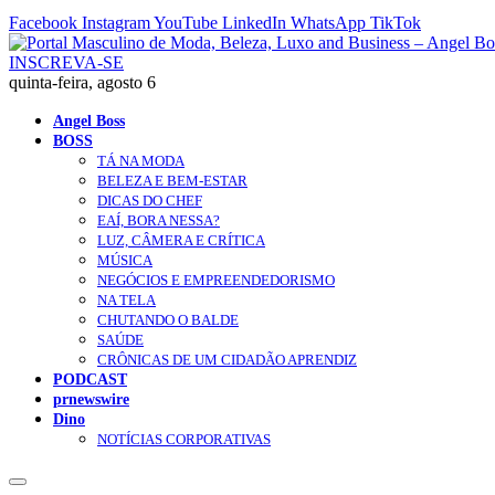
Facebook
Instagram
YouTube
LinkedIn
WhatsApp
TikTok
INSCREVA-SE
quinta-feira, agosto 6
Angel Boss
BOSS
TÁ NA MODA
BELEZA E BEM-ESTAR
DICAS DO CHEF
EAÍ, BORA NESSA?
LUZ, CÂMERA E CRÍTICA
MÚSICA
NEGÓCIOS E EMPREENDEDORISMO
NA TELA
CHUTANDO O BALDE
SAÚDE
CRÔNICAS DE UM CIDADÃO APRENDIZ
PODCAST
prnewswire
Dino
NOTÍCIAS CORPORATIVAS