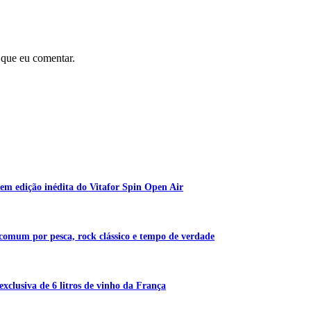
 que eu comentar.
em edição inédita do Vitafor Spin Open Air
 comum por pesca, rock clássico e tempo de verdade
exclusiva de 6 litros de vinho da França