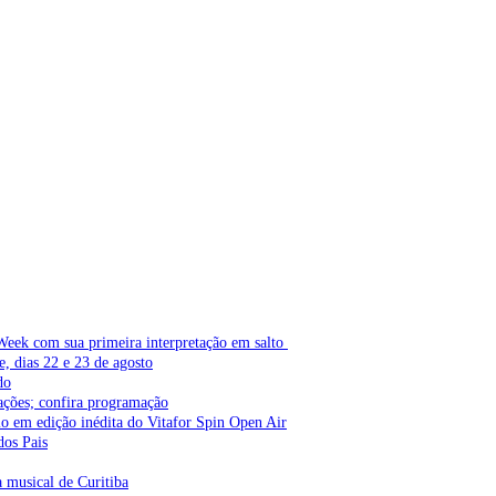
Week com sua primeira interpretação em salto
e, dias 22 e 23 de agosto
do
ações; confira programação
lo em edição inédita do Vitafor Spin Open Air
dos Pais
a musical de Curitiba