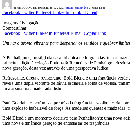
Por
NETO ANGEL BOSS
julho 3, 2026
Nenhum comentário
3 Mins lidos
Facebook
Twitter
Pinterest
LinkedIn
Tumblr
E-mail
Imagem/Divulgação
Compartilhar
Facebook
Twitter
LinkedIn
Pinterest
E-mail
Copiar Link
Um novo aroma vibrante para despertar os sentidos e quebrar limite
A Penhaligon’s, prestigiada casa britânica de fragrâncias, tem o pra
primeira adição à coleção Potions & Remedies de Penhaligon desde su
nova geração, desta vez através de uma perspectiva lúdica.
Refrescante, direta e revigorante, Bold Blend é uma fragrância verde
revela uma dupla vibrante de sálvia esclareia e folha de violeta, tran
uma assinatura amadeirada distinta.
Paul Guerlain, o perfumista por trás da fragrância, escolheu cada ingre
uma explosão inabalável de força. As madeiras quentes e matizadas, c
Bold Blend é um momento decisivo para Penhaligon’s: uma nova adiçã
uma nova e dinâmica geração de entusiastas de fragrâncias.