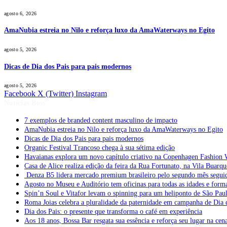
agosto 6, 2026
AmaNubia estreia no Nilo e reforça luxo da AmaWaterways no Egito
agosto 5, 2026
Dicas de Dia dos Pais para pais modernos
agosto 5, 2026
Facebook
X (Twitter)
Instagram
Notícias Boss
7 exemplos de branded content masculino de impacto
AmaNubia estreia no Nilo e reforça luxo da AmaWaterways no Egito
Dicas de Dia dos Pais para pais modernos
Organic Festival Trancoso chega à sua sétima edição
Havaianas explora um novo capítulo criativo na Copenhagen Fashion 
Casa de Alice realiza edição da feira da Rua Fortunato, na Vila Buarqu
Denza B5 lidera mercado premium brasileiro pelo segundo mês segui
Agosto no Museu e Auditório tem oficinas para todas as idades e form
Spin’n Soul e Vitafor levam o spinning para um heliponto de São Pau
Roma Joias celebra a pluralidade da paternidade em campanha de Dia 
Dia dos Pais: o presente que transforma o café em experiência
Aos 18 anos, Bossa Bar resgata sua essência e reforça seu lugar na cen