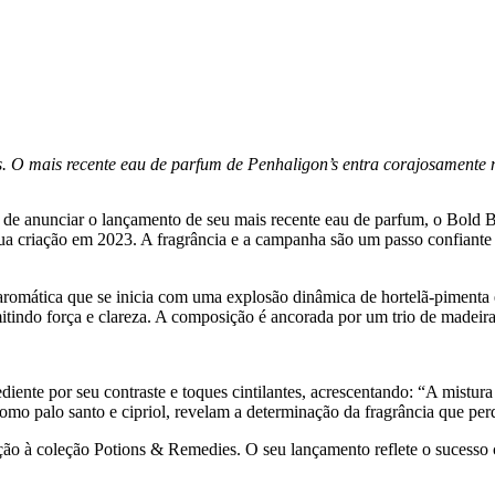
s. O mais recente eau de parfum de Penhaligon’s entra corajosamente 
zer de anunciar o lançamento de seu mais recente eau de parfum, o Bold
a criação em 2023. A fragrância e a campanha são um passo confiante n
 aromática que se inicia com uma explosão dinâmica de hortelã-pimenta 
smitindo força e clareza. A composição é ancorada por um trio de madeiras
diente por seu contraste e toques cintilantes, acrescentando: “A mistura
omo palo santo e cipriol, revelam a determinação da fragrância que per
o à coleção Potions & Remedies. O seu lançamento reflete o sucesso 