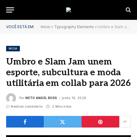
VOCÊ ESTÁ EM:
Início
»
Typography Elements
»
Umbro e Slam Jam unem esporte, subcultura e moda utilitária em collab para 2026
MODA
Umbro e Slam Jam unem
esporte, subcultura e moda
utilitária em collab para 2026
Por
NETO ANGEL BOSS
junho 16, 2026
Nenhum comentário
2 Mins lidos