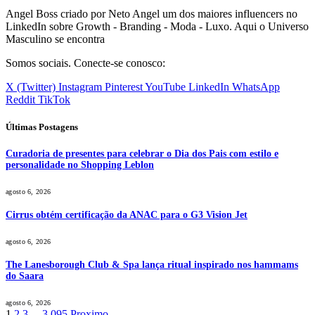
Angel Boss criado por Neto Angel um dos maiores influencers no
LinkedIn sobre Growth - Branding - Moda - Luxo. Aqui o Universo
Masculino se encontra
Somos sociais. Conecte-se conosco:
X (Twitter)
Instagram
Pinterest
YouTube
LinkedIn
WhatsApp
Reddit
TikTok
Últimas Postagens
Curadoria de presentes para celebrar o Dia dos Pais com estilo e
personalidade no Shopping Leblon
agosto 6, 2026
Cirrus obtém certificação da ANAC para o G3 Vision Jet
agosto 6, 2026
The Lanesborough Club & Spa lança ritual inspirado nos hammams
do Saara
agosto 6, 2026
1
2
3
...
3.095
Proximo