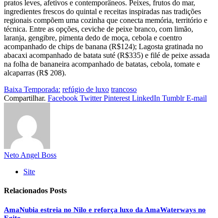
pratos leves, afetivos e contemporâneos. Peixes, frutos do mar,
ingredientes frescos do quintal e receitas inspiradas nas tradições
regionais compõem uma cozinha que conecta memória, território e
técnica. Entre as opções, ceviche de peixe branco, com limão,
laranja, gengibre, pimenta dedo de moça, cebola e coentro
acompanhado de chips de banana (R$124); Lagosta gratinada no
abacaxi acompanhado de batata suté (R$335) e filé de peixe assada
na folha de bananeira acompanhado de batatas, cebola, tomate e
alcaparras (R$ 208).
Baixa Temporada:
refúgio de luxo
trancoso
Compartilhar.
Facebook
Twitter
Pinterest
LinkedIn
Tumblr
E-mail
Neto Angel Boss
Site
Relacionados
Posts
AmaNubia estreia no Nilo e reforça luxo da AmaWaterways no
Egito