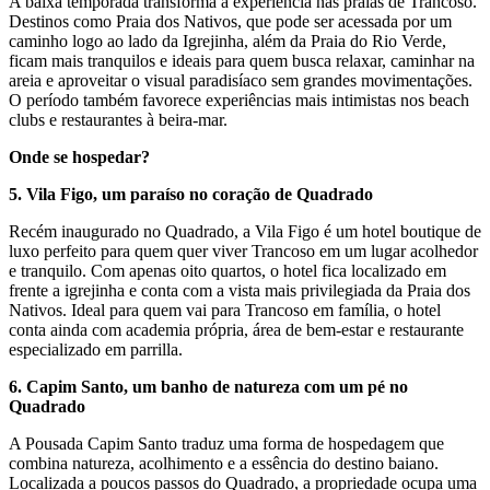
A baixa temporada transforma a experiência nas praias de Trancoso.
Destinos como Praia dos Nativos, que pode ser acessada por um
caminho logo ao lado da Igrejinha, além da Praia do Rio Verde,
ficam mais tranquilos e ideais para quem busca relaxar, caminhar na
areia e aproveitar o visual paradisíaco sem grandes movimentações.
O período também favorece experiências mais intimistas nos beach
clubs e restaurantes à beira-mar.
Onde se hospedar?
5. Vila Figo, um paraíso no coração de Quadrado
Recém inaugurado no Quadrado, a Vila Figo é um hotel boutique de
luxo perfeito para quem quer viver Trancoso em um lugar acolhedor
e tranquilo. Com apenas oito quartos, o hotel fica localizado em
frente a igrejinha e conta com a vista mais privilegiada da Praia dos
Nativos. Ideal para quem vai para Trancoso em família, o hotel
conta ainda com academia própria, área de bem-estar e restaurante
especializado em parrilla.
6. Capim Santo, um banho de natureza com um pé no
Quadrado
A Pousada Capim Santo traduz uma forma de hospedagem que
combina natureza, acolhimento e a essência do destino baiano.
Localizada a poucos passos do Quadrado, a propriedade ocupa uma