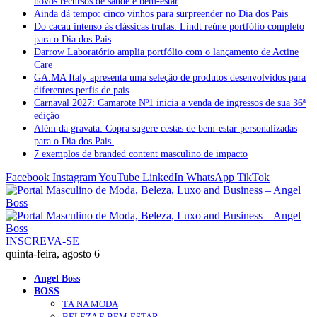
novos recursos de saúde e bem-estar
Ainda dá tempo: cinco vinhos para surpreender no Dia dos Pais
Do cacau intenso às clássicas trufas: Lindt reúne portfólio completo
para o Dia dos Pais
Darrow Laboratório amplia portfólio com o lançamento de Actine
Care
GA.MA Italy apresenta uma seleção de produtos desenvolvidos para
diferentes perfis de pais
Carnaval 2027: Camarote Nº1 inicia a venda de ingressos de sua 36ª
edição
Além da gravata: Copra sugere cestas de bem-estar personalizadas
para o Dia dos Pais
7 exemplos de branded content masculino de impacto
Facebook
Instagram
YouTube
LinkedIn
WhatsApp
TikTok
INSCREVA-SE
quinta-feira, agosto 6
Angel Boss
BOSS
TÁ NA MODA
BELEZA E BEM-ESTAR