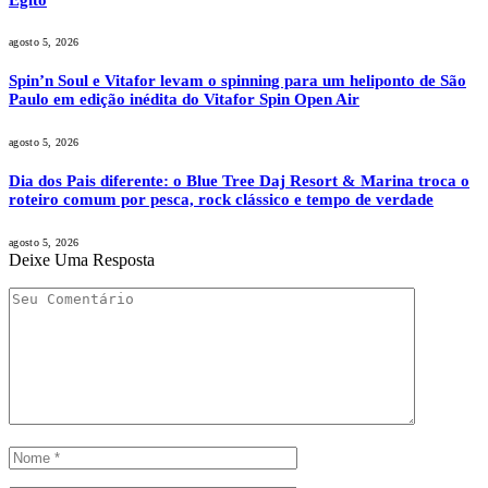
agosto 5, 2026
Spin’n Soul e Vitafor levam o spinning para um heliponto de São
Paulo em edição inédita do Vitafor Spin Open Air
agosto 5, 2026
Dia dos Pais diferente: o Blue Tree Daj Resort & Marina troca o
roteiro comum por pesca, rock clássico e tempo de verdade
agosto 5, 2026
Deixe Uma Resposta