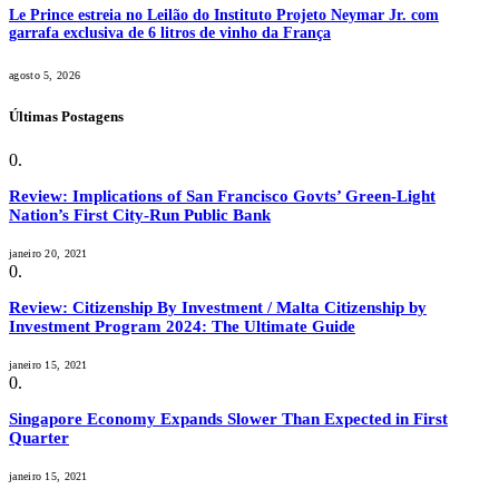
Le Prince estreia no Leilão do Instituto Projeto Neymar Jr. com
garrafa exclusiva de 6 litros de vinho da França
agosto 5, 2026
Últimas Postagens
Review: Implications of San Francisco Govts’ Green-Light
Nation’s First City-Run Public Bank
janeiro 20, 2021
Review: Citizenship By Investment / Malta Citizenship by
Investment Program 2024: The Ultimate Guide
janeiro 15, 2021
Singapore Economy Expands Slower Than Expected in First
Quarter
janeiro 15, 2021