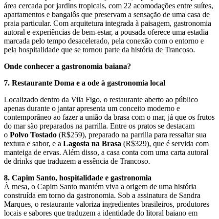
área cercada por jardins tropicais, com 22 acomodações entre suítes,
apartamentos e bangalôs que preservam a sensação de uma casa de
praia particular. Com arquitetura integrada à paisagem, gastronomia
autoral e experiências de bem-estar, a pousada oferece uma estadia
marcada pelo tempo desacelerado, pela conexão com o entorno e
pela hospitalidade que se tornou parte da história de Trancoso.
Onde conhecer a gastronomia baiana?
7. Restaurante Doma e a ode à gastronomia local
Localizado dentro da Vila Figo, o restaurante aberto ao público
apenas durante o jantar apresenta um conceito moderno e
contemporâneo ao fazer a união da brasa com o mar, já que os frutos
do mar são preparados na parrilla. Entre os pratos se destacam
o
Polvo Tostado
(R$259), preparado na parrilla para ressaltar sua
textura e sabor, e a
Lagosta na Brasa
(R$329), que é servida com
manteiga de ervas. Além disso, a casa conta com uma carta autoral
de drinks que traduzem a essência de Trancoso.
8. Capim Santo, hospitalidade e gastronomia
À mesa, o Capim Santo mantém viva a origem de uma história
construída em torno da gastronomia. Sob a assinatura de Sandra
Marques, o restaurante valoriza ingredientes brasileiros, produtores
locais e sabores que traduzem a identidade do litoral baiano em