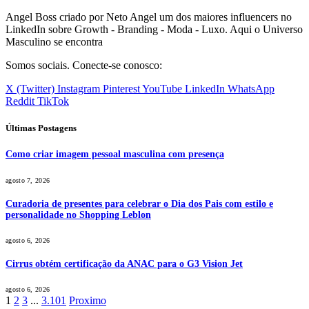
Angel Boss criado por Neto Angel um dos maiores influencers no
LinkedIn sobre Growth - Branding - Moda - Luxo. Aqui o Universo
Masculino se encontra
Somos sociais. Conecte-se conosco:
X (Twitter)
Instagram
Pinterest
YouTube
LinkedIn
WhatsApp
Reddit
TikTok
Últimas Postagens
Como criar imagem pessoal masculina com presença
agosto 7, 2026
Curadoria de presentes para celebrar o Dia dos Pais com estilo e
personalidade no Shopping Leblon
agosto 6, 2026
Cirrus obtém certificação da ANAC para o G3 Vision Jet
agosto 6, 2026
1
2
3
...
3.101
Proximo