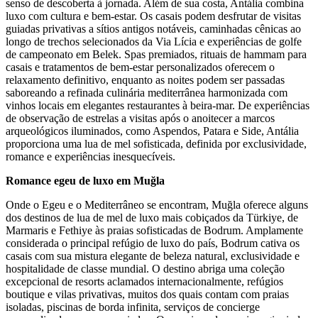
senso de descoberta à jornada. Além de sua costa, Antália combina
luxo com cultura e bem-estar. Os casais podem desfrutar de visitas
guiadas privativas a sítios antigos notáveis, caminhadas cênicas ao
longo de trechos selecionados da Via Lícia e experiências de golfe
de campeonato em Belek. Spas premiados, rituais de hammam para
casais e tratamentos de bem-estar personalizados oferecem o
relaxamento definitivo, enquanto as noites podem ser passadas
saboreando a refinada culinária mediterrânea harmonizada com
vinhos locais em elegantes restaurantes à beira-mar. De experiências
de observação de estrelas a visitas após o anoitecer a marcos
arqueológicos iluminados, como Aspendos, Patara e Side, Antália
proporciona uma lua de mel sofisticada, definida por exclusividade,
romance e experiências inesquecíveis.
Romance egeu de luxo em Muğla
Onde o Egeu e o Mediterrâneo se encontram, Muğla oferece alguns
dos destinos de lua de mel de luxo mais cobiçados da Türkiye, de
Marmaris e Fethiye às praias sofisticadas de Bodrum. Amplamente
considerada o principal refúgio de luxo do país, Bodrum cativa os
casais com sua mistura elegante de beleza natural, exclusividade e
hospitalidade de classe mundial. O destino abriga uma coleção
excepcional de resorts aclamados internacionalmente, refúgios
boutique e vilas privativas, muitos dos quais contam com praias
isoladas, piscinas de borda infinita, serviços de concierge