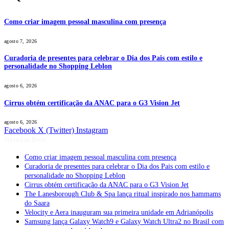
Como criar imagem pessoal masculina com presença
agosto 7, 2026
Curadoria de presentes para celebrar o Dia dos Pais com estilo e
personalidade no Shopping Leblon
agosto 6, 2026
Cirrus obtém certificação da ANAC para o G3 Vision Jet
agosto 6, 2026
Facebook
X (Twitter)
Instagram
Notícias Boss
Como criar imagem pessoal masculina com presença
Curadoria de presentes para celebrar o Dia dos Pais com estilo e
personalidade no Shopping Leblon
Cirrus obtém certificação da ANAC para o G3 Vision Jet
The Lanesborough Club & Spa lança ritual inspirado nos hammams
do Saara
Velocity e Aera inauguram sua primeira unidade em Adrianópolis
Samsung lança Galaxy Watch9 e Galaxy Watch Ultra2 no Brasil com