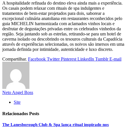
A hospitalidade refinada do destino eleva ainda mais a experiência.
Os casais podem relaxar com rituais de spa indulgentes e
tratamentos de bem-estar projetados para dois, saborear a
excepcional culinária anatoliana em restaurantes reconhecidos pelo
guia MICHELIN harmonizada com aclamados vinhos locais e
desfrutar de degustações privadas entre os celebrados vinhedos da
região. Seja jantando sob as estrelas, retirando-se para um hotel de
caverna isolado ou descobrindo os tesouros culturais da Capadócia
através de experiências selecionadas, os noivos são imersos em uma
jornada definida por intimidade, autenticidade e luxo discreto.
Compartilhar.
Facebook
Twitter
Pinterest
LinkedIn
Tumblr
E-mail
Neto Angel Boss
Site
Relacionados
Posts
The Lanesborough Club & Spa lança ritual inspirado nos