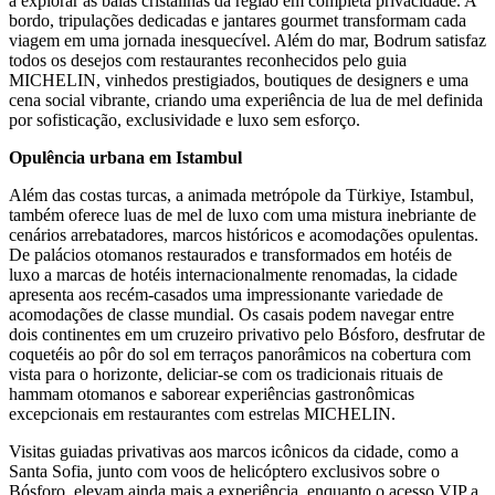
a explorar as baías cristalinas da região em completa privacidade. A
bordo, tripulações dedicadas e jantares gourmet transformam cada
viagem em uma jornada inesquecível. Além do mar, Bodrum satisfaz
todos os desejos com restaurantes reconhecidos pelo guia
MICHELIN, vinhedos prestigiados, boutiques de designers e uma
cena social vibrante, criando uma experiência de lua de mel definida
por sofisticação, exclusividade e luxo sem esforço.
Opulência urbana em Istambul
Além das costas turcas, a animada metrópole da Türkiye, Istambul,
também oferece luas de mel de luxo com uma mistura inebriante de
cenários arrebatadores, marcos históricos e acomodações opulentas.
De palácios otomanos restaurados e transformados em hotéis de
luxo a marcas de hotéis internacionalmente renomadas, la cidade
apresenta aos recém-casados uma impressionante variedade de
acomodações de classe mundial. Os casais podem navegar entre
dois continentes em um cruzeiro privativo pelo Bósforo, desfrutar de
coquetéis ao pôr do sol em terraços panorâmicos na cobertura com
vista para o horizonte, deliciar-se com os tradicionais rituais de
hammam otomanos e saborear experiências gastronômicas
excepcionais em restaurantes com estrelas MICHELIN.
Visitas guiadas privativas aos marcos icônicos da cidade, como a
Santa Sofia, junto com voos de helicóptero exclusivos sobre o
Bósforo, elevam ainda mais a experiência, enquanto o acesso VIP a