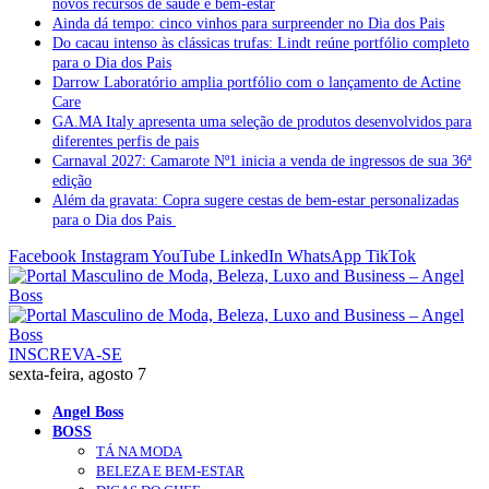
novos recursos de saúde e bem-estar
Ainda dá tempo: cinco vinhos para surpreender no Dia dos Pais
Do cacau intenso às clássicas trufas: Lindt reúne portfólio completo
para o Dia dos Pais
Darrow Laboratório amplia portfólio com o lançamento de Actine
Care
GA.MA Italy apresenta uma seleção de produtos desenvolvidos para
diferentes perfis de pais
Carnaval 2027: Camarote Nº1 inicia a venda de ingressos de sua 36ª
edição
Além da gravata: Copra sugere cestas de bem-estar personalizadas
para o Dia dos Pais
Facebook
Instagram
YouTube
LinkedIn
WhatsApp
TikTok
INSCREVA-SE
sexta-feira, agosto 7
Angel Boss
BOSS
TÁ NA MODA
BELEZA E BEM-ESTAR