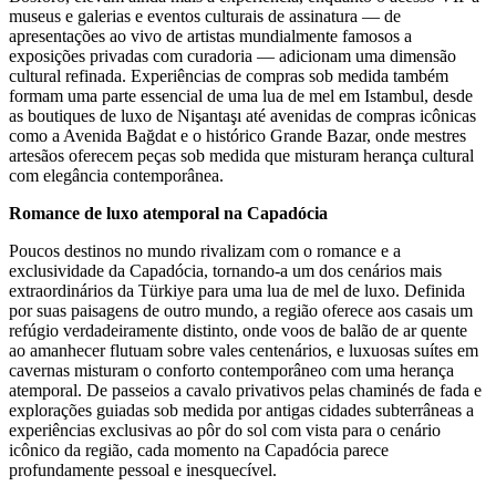
museus e galerias e eventos culturais de assinatura — de
apresentações ao vivo de artistas mundialmente famosos a
exposições privadas com curadoria — adicionam uma dimensão
cultural refinada. Experiências de compras sob medida também
formam uma parte essencial de uma lua de mel em Istambul, desde
as boutiques de luxo de Nişantaşı até avenidas de compras icônicas
como a Avenida Bağdat e o histórico Grande Bazar, onde mestres
artesãos oferecem peças sob medida que misturam herança cultural
com elegância contemporânea.
Romance de luxo atemporal na Capadócia
Poucos destinos no mundo rivalizam com o romance e a
exclusividade da Capadócia, tornando-a um dos cenários mais
extraordinários da Türkiye para uma lua de mel de luxo. Definida
por suas paisagens de outro mundo, a região oferece aos casais um
refúgio verdadeiramente distinto, onde voos de balão de ar quente
ao amanhecer flutuam sobre vales centenários, e luxuosas suítes em
cavernas misturam o conforto contemporâneo com uma herança
atemporal. De passeios a cavalo privativos pelas chaminés de fada e
explorações guiadas sob medida por antigas cidades subterrâneas a
experiências exclusivas ao pôr do sol com vista para o cenário
icônico da região, cada momento na Capadócia parece
profundamente pessoal e inesquecível.