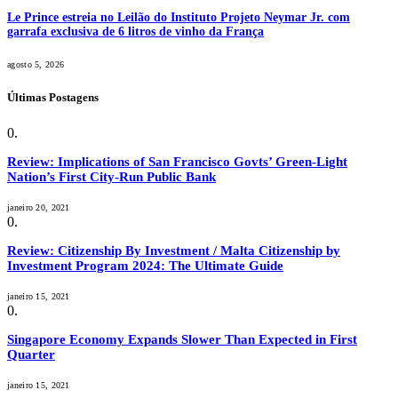
Le Prince estreia no Leilão do Instituto Projeto Neymar Jr. com
garrafa exclusiva de 6 litros de vinho da França
agosto 5, 2026
Últimas Postagens
Review: Implications of San Francisco Govts’ Green-Light
Nation’s First City-Run Public Bank
janeiro 20, 2021
Review: Citizenship By Investment / Malta Citizenship by
Investment Program 2024: The Ultimate Guide
janeiro 15, 2021
Singapore Economy Expands Slower Than Expected in First
Quarter
janeiro 15, 2021