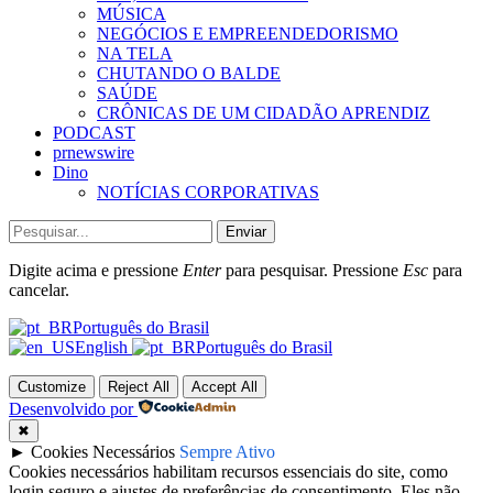
MÚSICA
NEGÓCIOS E EMPREENDEDORISMO
NA TELA
CHUTANDO O BALDE
SAÚDE
CRÔNICAS DE UM CIDADÃO APRENDIZ
PODCAST
prnewswire
Dino
NOTÍCIAS CORPORATIVAS
Enviar
Digite acima e pressione
Enter
para pesquisar. Pressione
Esc
para
cancelar.
Português do Brasil
English
Português do Brasil
Customize
Reject All
Accept All
Desenvolvido por
✖
►
Cookies Necessários
Sempre Ativo
Cookies necessários habilitam recursos essenciais do site, como
login seguro e ajustes de preferências de consentimento. Eles não