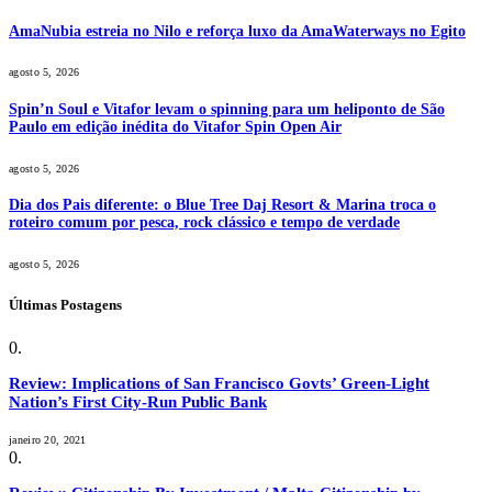
AmaNubia estreia no Nilo e reforça luxo da AmaWaterways no Egito
agosto 5, 2026
Spin’n Soul e Vitafor levam o spinning para um heliponto de São
Paulo em edição inédita do Vitafor Spin Open Air
agosto 5, 2026
Dia dos Pais diferente: o Blue Tree Daj Resort & Marina troca o
roteiro comum por pesca, rock clássico e tempo de verdade
agosto 5, 2026
Últimas Postagens
Review: Implications of San Francisco Govts’ Green-Light
Nation’s First City-Run Public Bank
janeiro 20, 2021