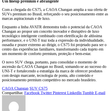
Um lineup premium e abrangente
Com a chegada do CS75, a CAOA Changan amplia a sua oferta de
SUVs premium no Brasil, reforçando o seu posicionamento entre as
marcas aspiracionais e de luxo.
Enquanto a linha AVATR demonstra todo o potencial da CAOA
Changan ao propor um conceito inovador e disruptivo de luxo
tecnológico inteligente combinado com eletrificação de altíssima
performance, e o UNI-T traz toda a expressão da individualidade,
ousadia e prazer extremo ao dirigir, o CS75 foi projetado para ser o
centro das experiências familiares, transformando cada trajeto em
um momento de conforto premium, proteção e bem-estar.
O novo SUV chega, portanto, para consolidar o momento de
ascensão da CAOA Changan no Brasil, somando-se ao sucesso do
UNI-T e fortalecendo a estratégia da marca de oferecer produtos
com design marcante, tecnologia de ponta, alto conteúdo e
posicionamento premium competitivo no mercado brasileiro.
CAOA Changan
SUV CS75
Compartilhar.
Facebook
Twitter
Pinterest
LinkedIn
Tumblr
E-mail