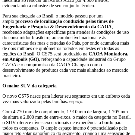
mecânica ao rebocar um Airbus A320 por 4.500 metros,
evidenciando a robustez de seu conjunto técnico.
Para sua chegada ao Brasil, o modelo passou por um
amplo
processo de localização conduzido pelos times de
Engenharia e Pesquisa & Desenvolvimento da CAOA
,
recebendo adaptações específicas para atender às condições de uso
do consumidor brasileiro, ao combustível nacional e às
características das ruas e estradas do País, por onde acumulou mais
de dois milhões de quilômetros rodados em testes em todas as
regiões do Brasil. O CS75 será produzido na
CAOA Montadora,
em Anápolis (GO)
, reforçando a capacidade industrial do Grupo
CAOA e o compromisso da CAOA Changan com o
desenvolvimento de produtos cada vez mais alinhados ao mercado
brasileiro.
O maior SUV da categoria
O novo CS75 nasce para liderar seu segmento em um atributo cada
vez mais valorizado pelas famílias: espaço.
Com 4.770 mm de comprimento, 1.910 mm de largura, 1.705 mm
de altura e 2.800 mm de entre-eixos, o maior da categoria no Brasil,
o SUV oferece níveis excepcionais de experiência a bordo para
todos os ocupantes. O amplo espaço interno é potencializado pelo
maior teto solar panorâmico do segmento, criando uma sensação de