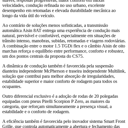
suaves, respostas progressivas, maior conforto em baixas
velocidades, condução refinada no uso urbano, excelente
desempenho em retomadas e elevada durabilidade mecânica ao
longo da vida útil do veículo.
Ao contrário de soluções menos sofisticadas, a transmissão
automática Aisin 8AT entrega uma experiência de condução mais
natural, previsível e confortável, especialmente em situações de
trânsito intenso, manobras, subidas, retomadas e viagens rodoviárias.
A combinação entre o motor 1.5 TGDi flex e o câmbio Aisin de oito
marchas reforça o equilíbrio entre performance, conforto e robustez,
um dos pontos centrais da proposta do CS75.
A dinâmica de condução também é favorecida pela suspensão
dianteira independente McPherson e traseira independente Multilink,
solução que contribui para melhor absorção de irregularidades,
estabilidade superior e maior conforto de rodagem para todos os
ocupantes.
Outro diferencial exclusivo é a adoção de rodas de 20 polegadas
equipadas com pneus Pirelli Scorpion P Zero, as maiores da
categoria, que reforçam simultaneamente a presença visual, a
estabilidade e o conforto de rodagem.
A eficiência também é favorecida pelo inovador sistema Smart Front
Grille, que controla automaticamente a abertura e fechamento das