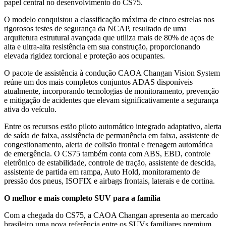
papel central no desenvolvimento do CS75.
O modelo conquistou a classificação máxima de cinco estrelas nos
rigorosos testes de segurança da NCAP, resultado de uma
arquitetura estrutural avançada que utiliza mais de 80% de aços de
alta e ultra-alta resistência em sua construção, proporcionando
elevada rigidez torcional e proteção aos ocupantes.
O pacote de assistência à condução CAOA Changan Vision System
reúne um dos mais completos conjuntos ADAS disponíveis
atualmente, incorporando tecnologias de monitoramento, prevenção
e mitigação de acidentes que elevam significativamente a segurança
ativa do veículo.
Entre os recursos estão piloto automático integrado adaptativo, alerta
de saída de faixa, assistência de permanência em faixa, assistente de
congestionamento, alerta de colisão frontal e frenagem automática
de emergência. O CS75 também conta com ABS, EBD, controle
eletrônico de estabilidade, controle de tração, assistente de descida,
assistente de partida em rampa, Auto Hold, monitoramento de
pressão dos pneus, ISOFIX e airbags frontais, laterais e de cortina.
O melhor e mais completo SUV para a família
Com a chegada do CS75, a CAOA Changan apresenta ao mercado
brasileiro uma nova referência entre os SUVs familiares premium.