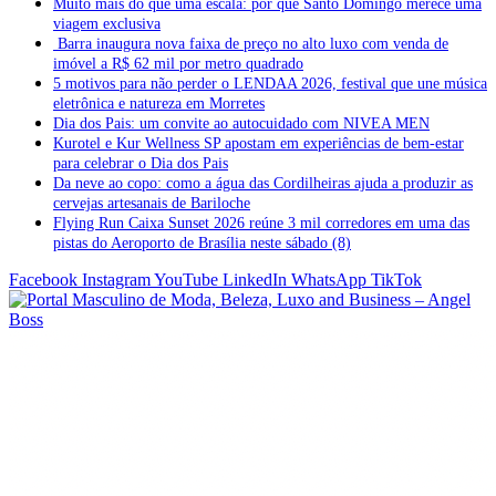
Muito mais do que uma escala: por que Santo Domingo merece uma
viagem exclusiva
Barra inaugura nova faixa de preço no alto luxo com venda de
imóvel a R$ 62 mil por metro quadrado
5 motivos para não perder o LENDAA 2026, festival que une música
eletrônica e natureza em Morretes
Dia dos Pais: um convite ao autocuidado com NIVEA MEN
Kurotel e Kur Wellness SP apostam em experiências de bem-estar
para celebrar o Dia dos Pais
Da neve ao copo: como a água das Cordilheiras ajuda a produzir as
cervejas artesanais de Bariloche
Flying Run Caixa Sunset 2026 reúne 3 mil corredores em uma das
pistas do Aeroporto de Brasília neste sábado (8)
Facebook
Instagram
YouTube
LinkedIn
WhatsApp
TikTok