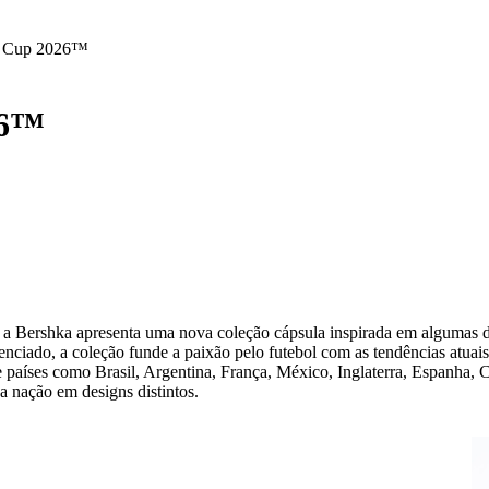
d Cup 2026™
26™
Bershka apresenta uma nova coleção cápsula inspirada em algumas d
cenciado, a coleção funde a paixão pelo futebol com as tendências atuai
de países como Brasil, Argentina, França, México, Inglaterra, Espanha
da nação em designs distintos.