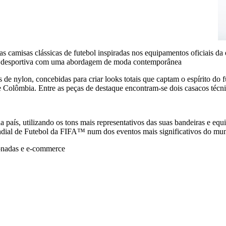
as camisas clássicas de futebol inspiradas nos equipamentos oficiais d
oupa desportiva com uma abordagem de moda contemporânea
de nylon, concebidas para criar looks totais que captam o espírito do 
a e Colômbia. Entre as peças de destaque encontram-se dois casacos téc
a país, utilizando os tons mais representativos das suas bandeiras e e
undial de Futebol da FIFA™ num dos eventos mais significativos do mu
ionadas e e-commerce