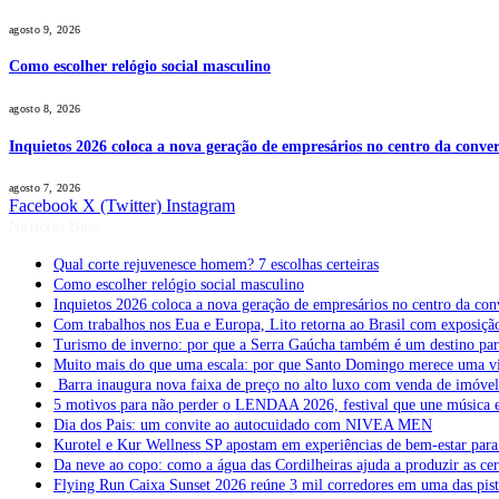
agosto 9, 2026
Como escolher relógio social masculino
agosto 8, 2026
Inquietos 2026 coloca a nova geração de empresários no centro da conver
agosto 7, 2026
Facebook
X (Twitter)
Instagram
Notícias Boss
Qual corte rejuvenesce homem? 7 escolhas certeiras
Como escolher relógio social masculino
Inquietos 2026 coloca a nova geração de empresários no centro da con
Com trabalhos nos Eua e Europa, Lito retorna ao Brasil com exposição 
Turismo de inverno: por que a Serra Gaúcha também é um destino pa
Muito mais do que uma escala: por que Santo Domingo merece uma v
Barra inaugura nova faixa de preço no alto luxo com venda de imóve
5 motivos para não perder o LENDAA 2026, festival que une música e
Dia dos Pais: um convite ao autocuidado com NIVEA MEN
Kurotel e Kur Wellness SP apostam em experiências de bem-estar para 
Da neve ao copo: como a água das Cordilheiras ajuda a produzir as cer
Flying Run Caixa Sunset 2026 reúne 3 mil corredores em uma das pista