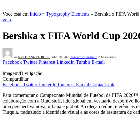
Você está em:
Início
»
Typography Elements
»
Bershka x FIFA Worl
MODA
Bershka x FIFA World Cup 20
Por
NETO ANGEL BOSS
junho 10, 2026
Nenhum comentário
2 Mins lidos
Facebook
Twitter
Pinterest
LinkedIn
Tumblr
E-mail
Imagem/Divulgação
Compartilhar
Facebook
Twitter
LinkedIn
Pinterest
E-mail
Copiar Link
Para comemorar o Campeonato Mundial de Futebol da FIFA 2026™, a 
colaboração com a Outerstuff, líder global em vestuário desportivo li
uma perspectiva nova, urbana e global. A coleção reúne referências 
Turquia, traduzindo a identidade visual e as cores da assinatura de ca