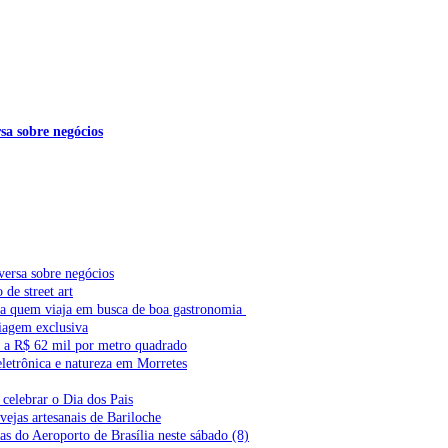
sa sobre negócios
versa sobre negócios
de street art
ra quem viaja em busca de boa gastronomia
iagem exclusiva
l a R$ 62 mil por metro quadrado
letrônica e natureza em Morretes
celebrar o Dia dos Pais
vejas artesanais de Bariloche
s do Aeroporto de Brasília neste sábado (8)