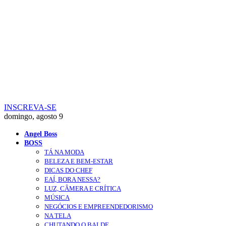
INSCREVA-SE
domingo, agosto 9
Angel Boss
BOSS
TÁ NA MODA
BELEZA E BEM-ESTAR
DICAS DO CHEF
EAÍ, BORA NESSA?
LUZ, CÂMERA E CRÍTICA
MÚSICA
NEGÓCIOS E EMPREENDEDORISMO
NA TELA
CHUTANDO O BALDE