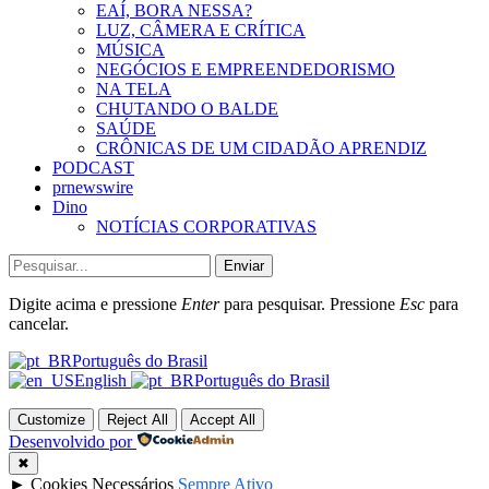
EAÍ, BORA NESSA?
LUZ, CÂMERA E CRÍTICA
MÚSICA
NEGÓCIOS E EMPREENDEDORISMO
NA TELA
CHUTANDO O BALDE
SAÚDE
CRÔNICAS DE UM CIDADÃO APRENDIZ
PODCAST
prnewswire
Dino
NOTÍCIAS CORPORATIVAS
Enviar
Digite acima e pressione
Enter
para pesquisar. Pressione
Esc
para
cancelar.
Português do Brasil
English
Português do Brasil
Customize
Reject All
Accept All
Desenvolvido por
✖
►
Cookies Necessários
Sempre Ativo