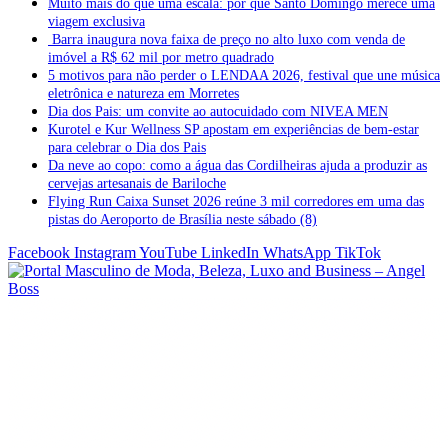
Muito mais do que uma escala: por que Santo Domingo merece uma
viagem exclusiva
Barra inaugura nova faixa de preço no alto luxo com venda de
imóvel a R$ 62 mil por metro quadrado
5 motivos para não perder o LENDAA 2026, festival que une música
eletrônica e natureza em Morretes
Dia dos Pais: um convite ao autocuidado com NIVEA MEN
Kurotel e Kur Wellness SP apostam em experiências de bem-estar
para celebrar o Dia dos Pais
Da neve ao copo: como a água das Cordilheiras ajuda a produzir as
cervejas artesanais de Bariloche
Flying Run Caixa Sunset 2026 reúne 3 mil corredores em uma das
pistas do Aeroporto de Brasília neste sábado (8)
Facebook
Instagram
YouTube
LinkedIn
WhatsApp
TikTok