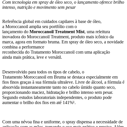
Com tecnologia em spray de óleo seco, o lançamento oferece brilho
intenso, nutrição e movimento sem pesar
Referência global em cuidados capilares à base de óleo,
a Moroccanoil amplia seu portfólio com o
lançamento do
Moroccanoil Treatment Mist
, uma releitura
inovadora do Moroccanoil Treatment, produto mais icônico da
marca, agora em formato bruma. Em spray de óleo seco, a novidade
combina a performance
reconhecida do Tratamento Moroccanoil com uma aplicação
ainda mais prática, leve e versátil.
Desenvolvido para todos os tipos de cabelo, o
Tratamento Moroccanoil em Bruma se destaca especialmente em
fios finos graças à sua fórmula ultraleve. Livre de álcool, a fórmula é
absorvida instantaneamente tanto no cabelo úmido quanto seco,
proporcionando maciez, hidratação e brilho intenso sem pesar.
Segundo estudos laboratoriais independentes, o produto pode
aumentar o brilho dos fios em até 141%¹.
Com uma névoa fina e uniforme, o spray dispensa a necessidade de
aplicação com as mãos, tornando o uso mais prático e preciso. Além