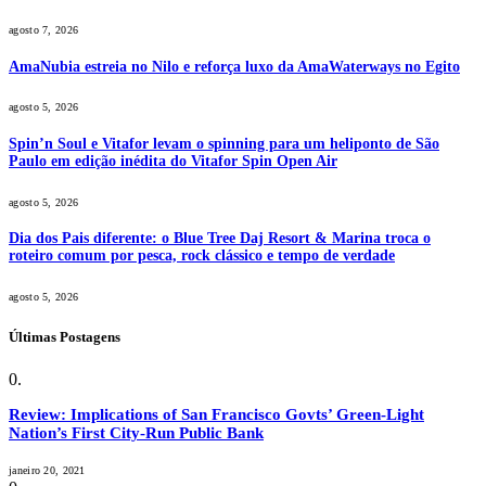
agosto 7, 2026
AmaNubia estreia no Nilo e reforça luxo da AmaWaterways no Egito
agosto 5, 2026
Spin’n Soul e Vitafor levam o spinning para um heliponto de São
Paulo em edição inédita do Vitafor Spin Open Air
agosto 5, 2026
Dia dos Pais diferente: o Blue Tree Daj Resort & Marina troca o
roteiro comum por pesca, rock clássico e tempo de verdade
agosto 5, 2026
Últimas Postagens
Review: Implications of San Francisco Govts’ Green-Light
Nation’s First City-Run Public Bank
janeiro 20, 2021