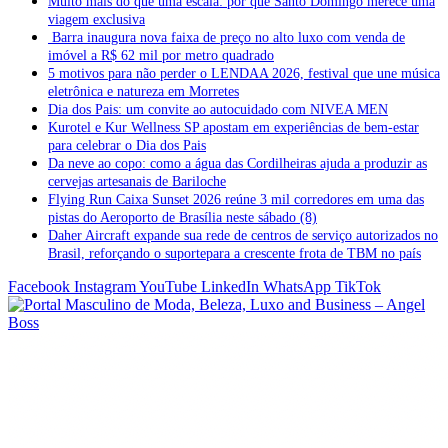
Muito mais do que uma escala: por que Santo Domingo merece uma
viagem exclusiva
Barra inaugura nova faixa de preço no alto luxo com venda de
imóvel a R$ 62 mil por metro quadrado
5 motivos para não perder o LENDAA 2026, festival que une música
eletrônica e natureza em Morretes
Dia dos Pais: um convite ao autocuidado com NIVEA MEN
Kurotel e Kur Wellness SP apostam em experiências de bem-estar
para celebrar o Dia dos Pais
Da neve ao copo: como a água das Cordilheiras ajuda a produzir as
cervejas artesanais de Bariloche
Flying Run Caixa Sunset 2026 reúne 3 mil corredores em uma das
pistas do Aeroporto de Brasília neste sábado (8)
Daher Aircraft expande sua rede de centros de serviço autorizados no
Brasil, reforçando o suportepara a crescente frota de TBM no país
Facebook
Instagram
YouTube
LinkedIn
WhatsApp
TikTok