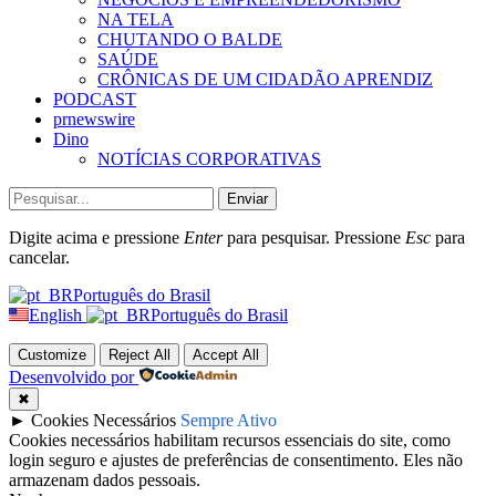
NA TELA
CHUTANDO O BALDE
SAÚDE
CRÔNICAS DE UM CIDADÃO APRENDIZ
PODCAST
prnewswire
Dino
NOTÍCIAS CORPORATIVAS
Enviar
Digite acima e pressione
Enter
para pesquisar. Pressione
Esc
para
cancelar.
Português do Brasil
English
Português do Brasil
Customize
Reject All
Accept All
Desenvolvido por
✖
►
Cookies Necessários
Sempre Ativo
Cookies necessários habilitam recursos essenciais do site, como
login seguro e ajustes de preferências de consentimento. Eles não
armazenam dados pessoais.