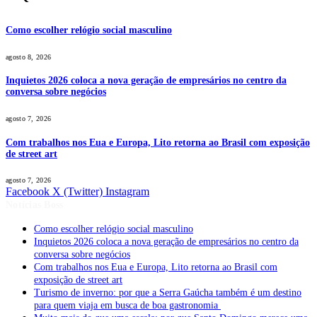
Como escolher relógio social masculino
agosto 8, 2026
Inquietos 2026 coloca a nova geração de empresários no centro da
conversa sobre negócios
agosto 7, 2026
Com trabalhos nos Eua e Europa, Lito retorna ao Brasil com exposição
de street art
agosto 7, 2026
Facebook
X (Twitter)
Instagram
Notícias Boss
Como escolher relógio social masculino
Inquietos 2026 coloca a nova geração de empresários no centro da
conversa sobre negócios
Com trabalhos nos Eua e Europa, Lito retorna ao Brasil com
exposição de street art
Turismo de inverno: por que a Serra Gaúcha também é um destino
para quem viaja em busca de boa gastronomia