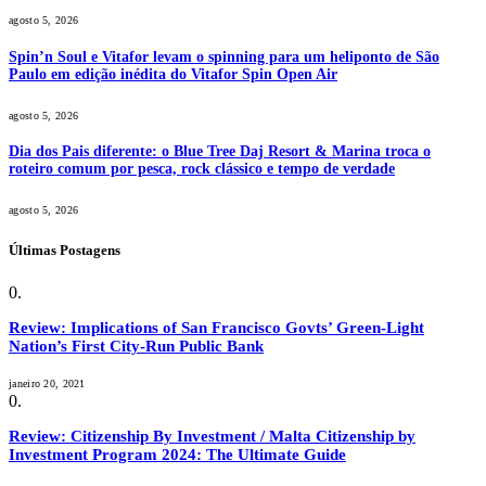
agosto 5, 2026
Spin’n Soul e Vitafor levam o spinning para um heliponto de São
Paulo em edição inédita do Vitafor Spin Open Air
agosto 5, 2026
Dia dos Pais diferente: o Blue Tree Daj Resort & Marina troca o
roteiro comum por pesca, rock clássico e tempo de verdade
agosto 5, 2026
Últimas Postagens
Review: Implications of San Francisco Govts’ Green-Light
Nation’s First City-Run Public Bank
janeiro 20, 2021
Review: Citizenship By Investment / Malta Citizenship by
Investment Program 2024: The Ultimate Guide