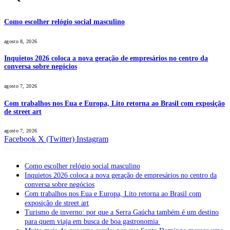
Como escolher relógio social masculino
agosto 8, 2026
Inquietos 2026 coloca a nova geração de empresários no centro da
conversa sobre negócios
agosto 7, 2026
Com trabalhos nos Eua e Europa, Lito retorna ao Brasil com exposição
de street art
agosto 7, 2026
Facebook
X (Twitter)
Instagram
Notícias Boss
Como escolher relógio social masculino
Inquietos 2026 coloca a nova geração de empresários no centro da
conversa sobre negócios
Com trabalhos nos Eua e Europa, Lito retorna ao Brasil com
exposição de street art
Turismo de inverno: por que a Serra Gaúcha também é um destino
para quem viaja em busca de boa gastronomia