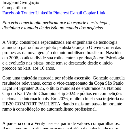
Imagem/Divulgação
Compartilhar
Facebook
Twitter
LinkedIn
Pinterest
E-mail
Copiar Link
Parceria conecta alta performance do esporte a estratégia,
disciplina e tomada de decisão no mundo dos negócios
A Verity, consultoria especializada em engenharia de tecnologia,
anuncia o patrocínio ao piloto paulista Gonçalo Oliveira, uma das
promessas da nova geração do automobilismo brasileiro. Nascido
em 2006, o atleta divide sua rotina entre a graduação em Psicologia
e a evolução nas pistas, onde tem se destacado desde o início
precoce no kart, aos 16 anos.
Com uma trajetória marcada por rápida ascensão, Gonçalo acumula
resultados relevantes, como o vice-campeonato da Copa São Paulo
Light F4 Sprinter 2025, o título mundial de endurance na Nations
Cup do Kart World Championship 2024 e pódios em competições
nacionais e internacionais. Em 2026, o piloto inicia sua trajetória na
HB20 COMFORT PAULISTA, dando mais um passo importante
rumo à consolidação no automobilismo profissional.
A parceria com a Verity nasce a partir de valores compartilhados.
Para a empresa, a alta performance vai além da velocidade e dos