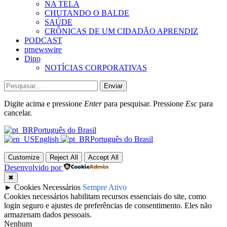
NA TELA
CHUTANDO O BALDE
SAÚDE
CRÔNICAS DE UM CIDADÃO APRENDIZ
PODCAST
prnewswire
Dino
NOTÍCIAS CORPORATIVAS
Enviar
Digite acima e pressione
Enter
para pesquisar. Pressione
Esc
para
cancelar.
Português do Brasil
English
Português do Brasil
Customize
Reject All
Accept All
Desenvolvido por
✖
►
Cookies Necessários
Sempre Ativo
Cookies necessários habilitam recursos essenciais do site, como
login seguro e ajustes de preferências de consentimento. Eles não
armazenam dados pessoais.
Nenhum