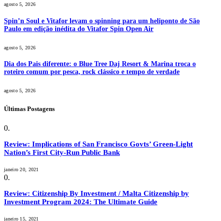
agosto 5, 2026
Spin’n Soul e Vitafor levam o spinning para um heliponto de São
Paulo em edição inédita do Vitafor Spin Open Air
agosto 5, 2026
Dia dos Pais diferente: o Blue Tree Daj Resort & Marina troca o
roteiro comum por pesca, rock clássico e tempo de verdade
agosto 5, 2026
Últimas Postagens
Review: Implications of San Francisco Govts’ Green-Light
Nation’s First City-Run Public Bank
janeiro 20, 2021
Review: Citizenship By Investment / Malta Citizenship by
Investment Program 2024: The Ultimate Guide
janeiro 15, 2021