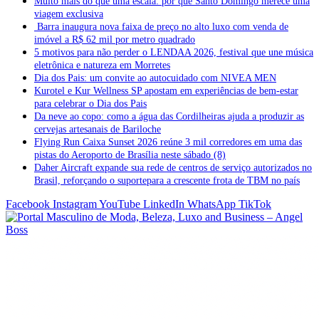
Muito mais do que uma escala: por que Santo Domingo merece uma
viagem exclusiva
Barra inaugura nova faixa de preço no alto luxo com venda de
imóvel a R$ 62 mil por metro quadrado
5 motivos para não perder o LENDAA 2026, festival que une música
eletrônica e natureza em Morretes
Dia dos Pais: um convite ao autocuidado com NIVEA MEN
Kurotel e Kur Wellness SP apostam em experiências de bem-estar
para celebrar o Dia dos Pais
Da neve ao copo: como a água das Cordilheiras ajuda a produzir as
cervejas artesanais de Bariloche
Flying Run Caixa Sunset 2026 reúne 3 mil corredores em uma das
pistas do Aeroporto de Brasília neste sábado (8)
Daher Aircraft expande sua rede de centros de serviço autorizados no
Brasil, reforçando o suportepara a crescente frota de TBM no país
Facebook
Instagram
YouTube
LinkedIn
WhatsApp
TikTok